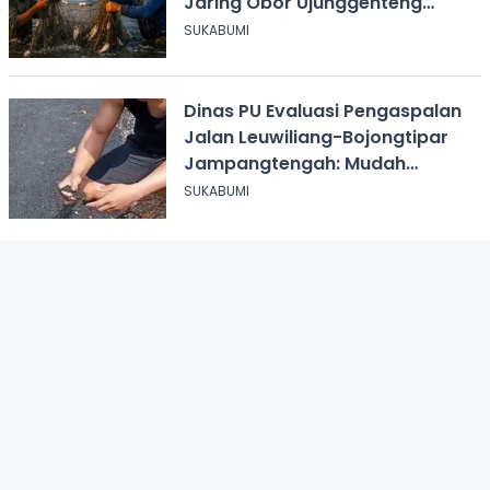
Jaring Obor Ujunggenteng
Sukabumi
SUKABUMI
Dinas PU Evaluasi Pengaspalan
Jalan Leuwiliang-Bojongtipar
Jampangtengah: Mudah
Mengelupas
SUKABUMI