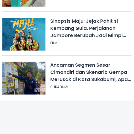
Sinopsis Maju: Jejak Pahit si
Kembang Gula, Perjalanan
Jambore Berubah Jadi Mimpi
Buruk
FILM
Ancaman Segmen Sesar
Cimandiri dan Skenario Gempa
Merusak di Kota Sukabumi, Apa
yang Harus Dilakukan?
SUKABUMI