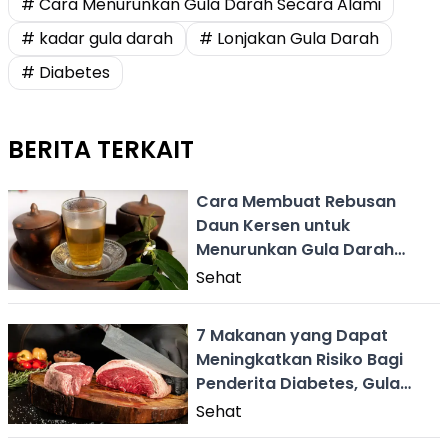
# Cara Menurunkan Gula Darah Secara Alami
# kadar gula darah
# Lonjakan Gula Darah
# Diabetes
BERITA TERKAIT
Cara Membuat Rebusan
Daun Kersen untuk
Menurunkan Gula Darah
Pada Penderita Diabetes
Sehat
7 Makanan yang Dapat
Meningkatkan Risiko Bagi
Penderita Diabetes, Gula
Darah Naik!
Sehat