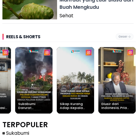
Buah Mengkudu
Sehat
REELS & SHORTS
Geser
Sukabumi
Sikap Kurang
Diusir dari
asih
Darurat
Adap Kepala
Indonesia, Pria
Kebakaran!
Produksi Picu
Asal Sukabumi ini
Puluhan Kejadian
Mogok Kerja
Justru Bangun
Dalam Sepekan, 3
Ribuan Buruh di
Kerajaan Hotel
TERPOPULER
Anak Tewas
Cidahu Sukabumi
Mewah Dunia
Hingga Puluhan
Rumah Ludes
Sukabumi