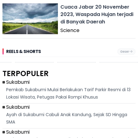
Cuaca Jabar 20 November
2023, Waspada Hujan terjadi
di Banyak Daerah
Science
REELS & SHORTS
Geser
Sukabumi
Sikap Kurang
Diusir dari
asih
Darurat
Adap Kepala
Indonesia, Pria
Kebakaran!
Produksi Picu
Asal Sukabumi ini
Puluhan Kejadian
Mogok Kerja
Justru Bangun
Dalam Sepekan, 3
Ribuan Buruh di
Kerajaan Hotel
TERPOPULER
Anak Tewas
Cidahu Sukabumi
Mewah Dunia
Hingga Puluhan
Rumah Ludes
Sukabumi
Pemkab Sukabumi Mulai Berlakukan Tarif Parkir Resmi di 13
Lokasi Wisata, Petugas Pakai Rompi Khusus
Sukabumi
Ayah di Sukabumi Cabuli Anak Kandung, Sejak SD Hingga
SMA
Sukabumi