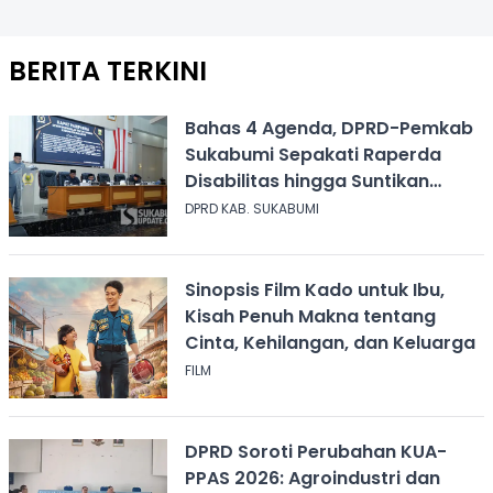
BERITA TERKINI
Bahas 4 Agenda, DPRD-Pemkab
Sukabumi Sepakati Raperda
Disabilitas hingga Suntikan
Modal Perum Pesona Wisata
DPRD KAB. SUKABUMI
Sinopsis Film Kado untuk Ibu,
Kisah Penuh Makna tentang
Cinta, Kehilangan, dan Keluarga
FILM
DPRD Soroti Perubahan KUA-
PPAS 2026: Agroindustri dan