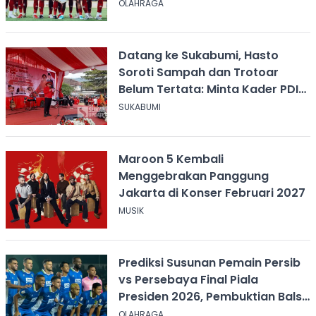
Terbesar
OLAHRAGA
Datang ke Sukabumi, Hasto
Soroti Sampah dan Trotoar
Belum Tertata: Minta Kader PDIP
Bersihkan Kota
SUKABUMI
Maroon 5 Kembali
Menggebrakan Panggung
Jakarta di Konser Februari 2027
MUSIK
Prediksi Susunan Pemain Persib
vs Persebaya Final Piala
Presiden 2026, Pembuktian Balsa
Sekulic!
OLAHRAGA