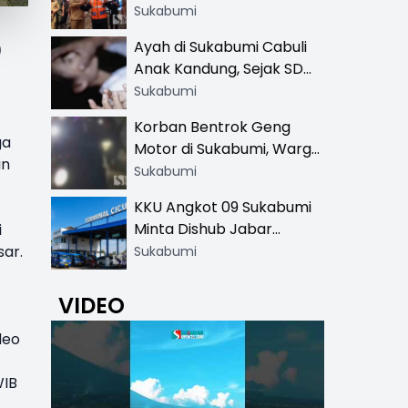
Resmi di 13 Lokasi Wisata,
Sukabumi
Petugas Pakai Rompi
Ayah di Sukabumi Cabuli
)
Khusus
Anak Kandung, Sejak SD
Hingga SMA
Sukabumi
Korban Bentrok Geng
ga
Motor di Sukabumi, Warga
in
dan Sopir Tangki
Sukabumi
Pertamina Kena Bacok
KKU Angkot 09 Sukabumi
Minta Dishub Jabar
i
Tertibkan Trayek Ciawi-
sar.
Sukabumi
Cicurug: Ancam Mogok
Narik
VIDEO
deo
WIB