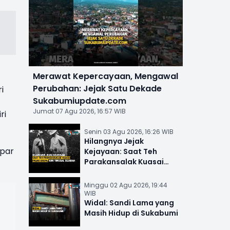
Merawat Kepercayaan, Mengawal
Perubahan: Jejak Satu Dekade
i
Sukabumiupdate.com
Jumat 07 Agu 2026, 16:57 WIB
ri
Senin 03 Agu 2026, 16:26 WIB
Hilangnya Jejak
mpar
Kejayaan: Saat Teh
Parakansalak Kuasai
Pasar Eropa, Kini Tinggal
Sejarah
Minggu 02 Agu 2026, 19:44
WIB
Widal: Sandi Lama yang
Masih Hidup di Sukabumi