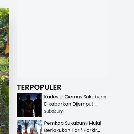
TERPOPULER
Kades di Ciemas Sukabumi
Dikabarkan Dijemput
Satnarkoba, Polisi
Sukabumi
Benarkan Ada Penindakan
Pemkab Sukabumi Mulai
Berlakukan Tarif Parkir