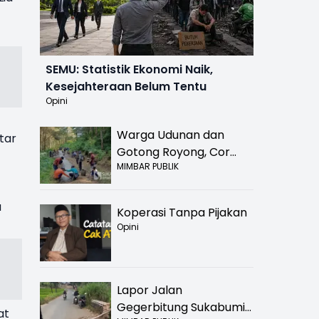
SEMU: Statistik Ekonomi Naik,
Kesejahteraan Belum Tentu
Opini
Warga Udunan dan
tar
Gotong Royong, Cor
MIMBAR PUBLIK
Jalan Hancur di
Nyalindung Sukabumi
a
Koperasi Tanpa Pijakan
Opini
Lapor Jalan
Gegerbitung Sukabumi
at