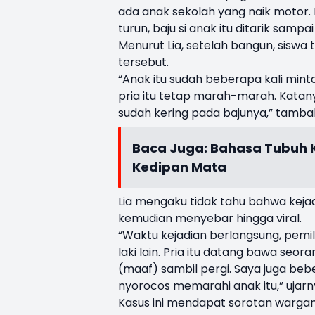
ada anak sekolah yang naik motor. 
turun, baju si anak itu ditarik samp
Menurut Lia, setelah bangun, siswa
tersebut.
“Anak itu sudah beberapa kali mint
pria itu tetap marah-marah. Katany
sudah kering pada bajunya,” tamba
Baca Juga:
Bahasa Tubuh Ku
Kedipan Mata
Lia mengaku tidak tahu bahwa kejad
kemudian menyebar hingga viral.
“Waktu kejadian berlangsung, pemil
laki lain. Pria itu datang bawa se
(maaf) sambil pergi. Saya juga bebera
nyorocos memarahi anak itu,” ujarn
Kasus ini mendapat sorotan wargan