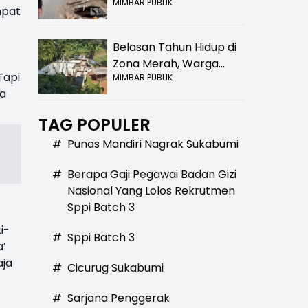
MIMBAR PUBLIK
Bolong! Bahaya Bagi
mpat
Pengendara
Belasan Tahun Hidup di
Zona Merah, Warga
Tapi
MIMBAR PUBLIK
Kampung Nangewer
ga
Purabaya Masih
Menanti Kepastian
TAG POPULER
Relokasi
#
Punas Mandiri Nagrak Sukabumi
#
Berapa Gaji Pegawai Badan Gizi
Nasional Yang Lolos Rekrutmen
Sppi Batch 3
i-
#
Sppi Batch 3
a’
aja
#
Cicurug Sukabumi
#
Sarjana Penggerak