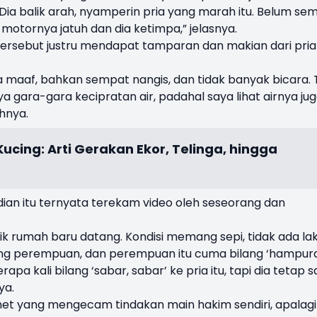
Dia balik arah, nyamperin pria yang marah itu. Belum se
ai motornya jatuh dan dia ketimpa,” jelasnya.
 tersebut justru mendapat tamparan dan makian dari pria
a maaf, bahkan sempat nangis, dan tidak banyak bicara. 
a gara-gara kecipratan air, padahal saya lihat airnya ju
hnya.
cing: Arti Gerakan Ekor, Telinga, hingga
ian itu ternyata terekam video oleh seseorang dan
ik rumah baru datang. Kondisi memang sepi, tidak ada lak
orang perempuan, dan perempuan itu cuma bilang ‘hampur
pa kali bilang ‘sabar, sabar’ ke pria itu, tapi dia tetap s
ya.
et yang mengecam tindakan main hakim sendiri, apalagi