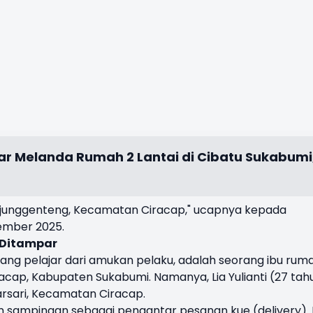
r Melanda Rumah 2 Lantai di Cibatu Sukabumi
 Ujunggenteng, Kecamatan Ciracap," ucapnya kepada
ember 2025.
g Ditampar
g pelajar dari amukan pelaku, adalah seorang ibu rum
cap, Kabupaten Sukabumi. Namanya, Lia Yulianti (27 tah
rsari, Kecamatan Ciracap.
an sampingan sebagai pengantar pesanan kue (delivery). 