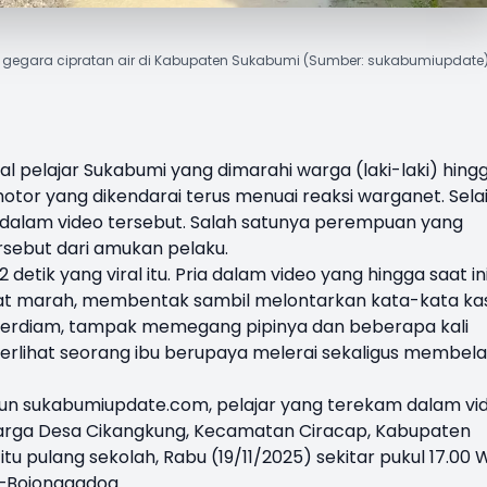
a gegara cipratan air di Kabupaten Sukabumi (Sumber: sukabumiupdate
ral pelajar Sukabumi yang dimarahi warga (laki-laki) hing
motor yang dikendarai terus menuai reaksi warganet. Sela
 dalam video tersebut. Salah satunya perempuan yang
sebut dari amukan pelaku.
 detik yang viral itu. Pria dalam video yang hingga saat in
lihat marah, membentak sambil melontarkan kata-kata ka
 terdiam, tampak memegang pipinya dan beberapa kali
 terlihat seorang ibu berupaya melerai sekaligus membela
pun sukabumiupdate.com, pelajar yang terekam dalam vi
arga Desa Cikangkung, Kecamatan Ciracap, Kabupaten
 itu pulang sekolah, Rabu (19/11/2025) sekitar pukul 17.00 
n–Bojonggadog.