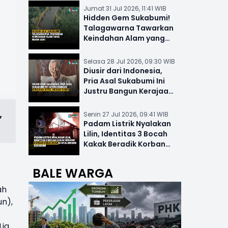
Jumat 31 Jul 2026, 11:41 WIB
Hidden Gem Sukabumi!
Talagawarna Tawarkan
Keindahan Alam yang
Masih Asri
Selasa 28 Jul 2026, 09:30 WIB
Diusir dari Indonesia,
Pria Asal Sukabumi Ini
Justru Bangun Kerajaan
Hotel Mewah Dunia
,
Senin 27 Jul 2026, 09:41 WIB
Padam Listrik Nyalakan
Lilin, Identitas 3 Bocah
Kakak Beradik Korban
Kebakaran di Nyalindung
BALE WARGA
ah
un),
Lia