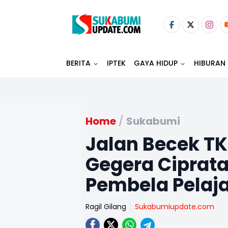
BERITA
IPTEK
GAYA HIDUP
HIBURAN
Home
/
Sukabumi
Jalan Becek T
Gegera Cipratan
Pembela Pelaja
Ragil Gilang
Sukabumiupdate.com