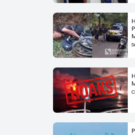
H
P
M
S
H
M
C
P