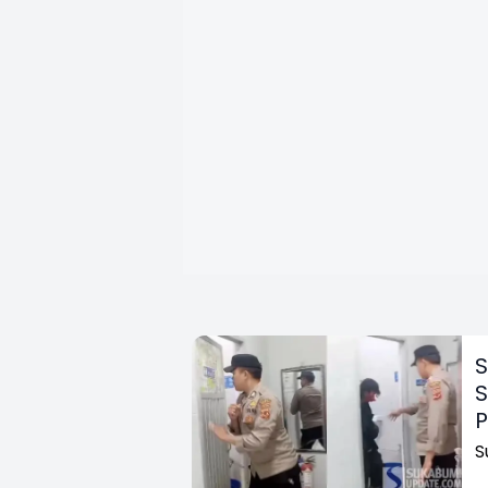
S
S
P
S