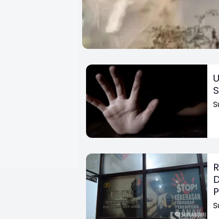
U
S
S
R
D
P
S