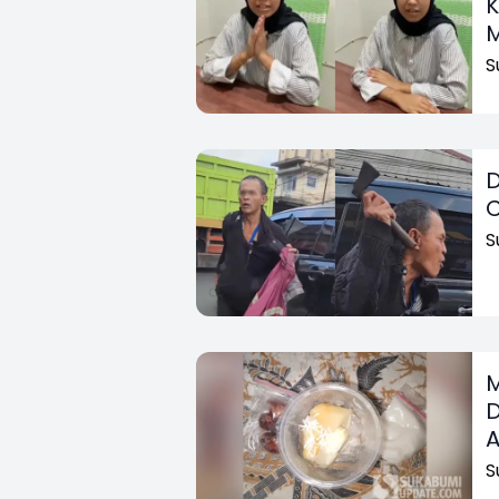
K
S
D
C
S
M
D
A
S