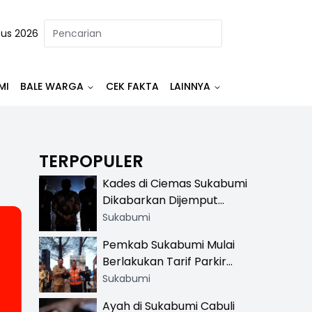
tus 2026
MI
BALE WARGA
CEK FAKTA
LAINNYA
TERPOPULER
Kades di Ciemas Sukabumi
Dikabarkan Dijemput
Satnarkoba, Polisi
Sukabumi
Benarkan Ada Penindakan
Pemkab Sukabumi Mulai
Berlakukan Tarif Parkir
Resmi di 13 Lokasi Wisata,
Sukabumi
Petugas Pakai Rompi
Ayah di Sukabumi Cabuli
Khusus