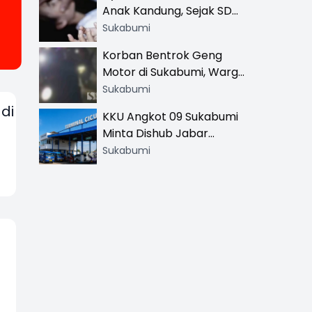
Anak Kandung, Sejak SD
Hingga SMA
Sukabumi
Korban Bentrok Geng
Motor di Sukabumi, Warga
dan Sopir Tangki
Sukabumi
Pertamina Kena Bacok
 di
KKU Angkot 09 Sukabumi
Minta Dishub Jabar
Tertibkan Trayek Ciawi-
Sukabumi
Cicurug: Ancam Mogok
Narik