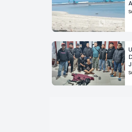
A
S
U
D
J
S