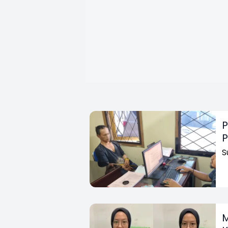
P
P
S
M