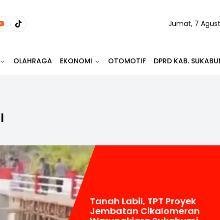
Jumat, 7 Agus
OLAHRAGA
EKONOMI
OTOMOTIF
DPRD KAB. SUKABU
I
Tanah Labil, TPT Proyek
Jembatan Cikalomeran