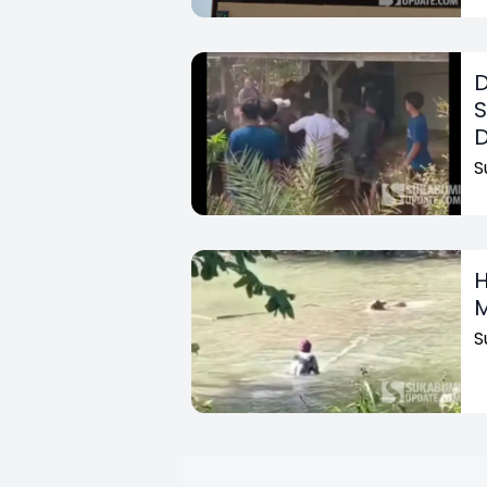
D
S
D
S
H
M
S