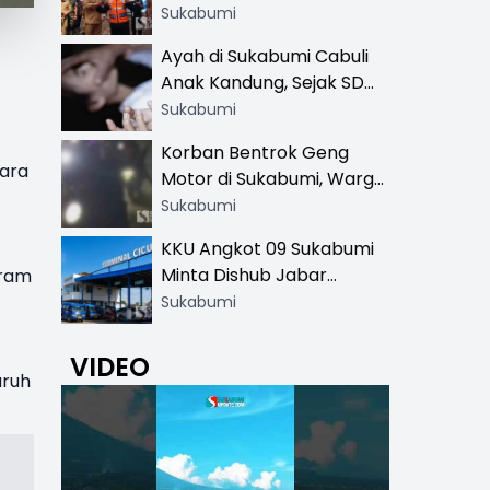
Resmi di 13 Lokasi Wisata,
Sukabumi
Petugas Pakai Rompi
Ayah di Sukabumi Cabuli
Khusus
Anak Kandung, Sejak SD
Hingga SMA
Sukabumi
Korban Bentrok Geng
ara
Motor di Sukabumi, Warga
dan Sopir Tangki
Sukabumi
Pertamina Kena Bacok
KKU Angkot 09 Sukabumi
Minta Dishub Jabar
gram
Tertibkan Trayek Ciawi-
Sukabumi
Cicurug: Ancam Mogok
Narik
VIDEO
uruh