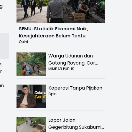
ng
SEMU: Statistik Ekonomi Naik,
Kesejahteraan Belum Tentu
Opini
Warga Udunan dan
Gotong Royong, Cor
M
MIMBAR PUBLIK
Jalan Hancur di
r
Nyalindung Sukabumi
an
Koperasi Tanpa Pijakan
Opini
Lapor Jalan
Gegerbitung Sukabumi