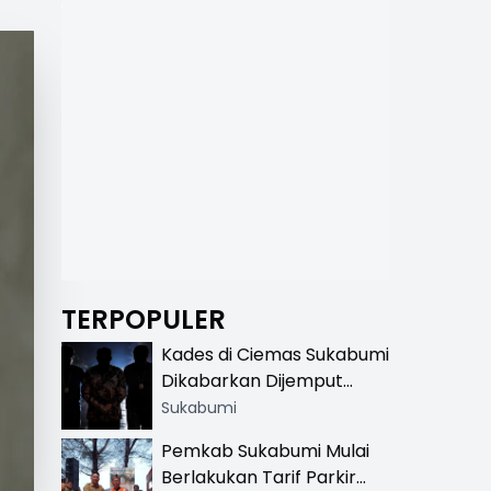
TERPOPULER
Kades di Ciemas Sukabumi
Dikabarkan Dijemput
Satnarkoba, Polisi
Sukabumi
Benarkan Ada Penindakan
Pemkab Sukabumi Mulai
Berlakukan Tarif Parkir