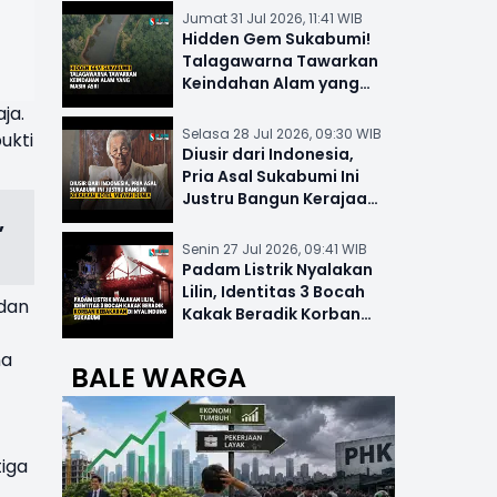
Jumat 31 Jul 2026, 11:41 WIB
Hidden Gem Sukabumi!
Talagawarna Tawarkan
Keindahan Alam yang
Masih Asri
ja.
Selasa 28 Jul 2026, 09:30 WIB
ukti
Diusir dari Indonesia,
Pria Asal Sukabumi Ini
Justru Bangun Kerajaan
,
Hotel Mewah Dunia
Senin 27 Jul 2026, 09:41 WIB
Padam Listrik Nyalakan
Lilin, Identitas 3 Bocah
dan
Kakak Beradik Korban
Kebakaran di Nyalindung
na
BALE WARGA
iga