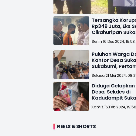
Tersangka Korups
Rp349 Juta, Eks 
Cikahuripan Suk
Sempat Rehabilit
Senin 16 Des 2024, 15:53
Narkoba
Puluhan Warga D
Kantor Desa Suka
Sukabumi, Perta
Penyaluran BLT D
Selasa 21 Mei 2024, 08:
Diduga Gelapkan
Desa, Sekdes di
Kadudampit Suk
Diburu Polisi
Kamis 15 Feb 2024, 19:5
REELS & SHORTS