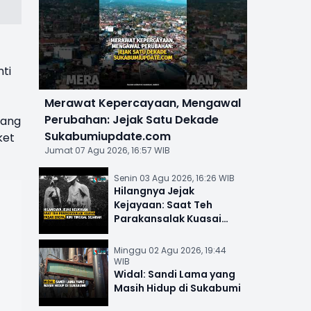
ti
Merawat Kepercayaan, Mengawal
Perubahan: Jejak Satu Dekade
yang
Sukabumiupdate.com
ket
Jumat 07 Agu 2026, 16:57 WIB
Senin 03 Agu 2026, 16:26 WIB
Hilangnya Jejak
Kejayaan: Saat Teh
Parakansalak Kuasai
Pasar Eropa, Kini Tinggal
Sejarah
Minggu 02 Agu 2026, 19:44
WIB
Widal: Sandi Lama yang
Masih Hidup di Sukabumi