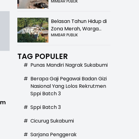
MIMBAR PUBLIK
Bolong! Bahaya Bagi
Pengendara
Belasan Tahun Hidup di
Zona Merah, Warga
MIMBAR PUBLIK
Kampung Nangewer
Purabaya Masih
Menanti Kepastian
TAG POPULER
Relokasi
#
Punas Mandiri Nagrak Sukabumi
#
Berapa Gaji Pegawai Badan Gizi
Nasional Yang Lolos Rekrutmen
Sppi Batch 3
um
#
Sppi Batch 3
#
Cicurug Sukabumi
#
Sarjana Penggerak