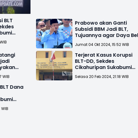
i BLT
Prabowo akan Ganti
Sekdes
Subsidi BBM Jadi BLT,
abumi
Tujuannya agar Daya Bel
asi
Masyarakat Naik
 WIB
Jumat 04 Okt 2024, 15:52 WIB
atangi
Terjerat Kasus Korupsi
jadi
BLT-DD, Sekdes
nyakan
Cikahuripan Sukabumi
D
Dinonaktifkan
27 WIB
Selasa 20 Feb 2024, 21:18 WIB
 BLT Dana
abumi
6 WIB