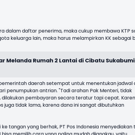
era dalam daftar penerima, maka cukup membawa KTP sa
gota keluarga lain, maka harus melampirkan KK sebagai b
r Melanda Rumah 2 Lantai di Cibatu Sukabumi
 pemerintah daerah setempat untuk menentukan jadwal 
i penumpukan antrian. "Tadi arahan Pak Menteri, tidak
 dilakukan pembayaran secara teratur tapi cepat. Kare
s juga tidak lama, karena dana ini sangat dibutuhkan
ke tangan yang berhak, PT Pos Indonesia menyediakan t
 bisa memilih cara yang paling mudah dijangkau, yaitu