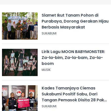
Slamet Ikut Tanam Pohon di
Purabaya, Dorong Gerakan Hijau
Berbasis Masyarakat
SUKABUMI
Lirik Lagu MOON BABYMONSTER:
Za-la-bim, Za-la-bam, Za-la-
boom
MUSIK
Kades Tamanjaya Ciemas
Sukabumi Positif Sabu, Dari
Tangan Pemasok Disita 28 Paket
Narkoba
SUKABUMI