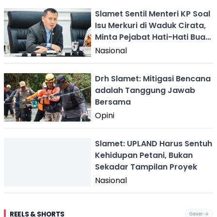
Slamet Sentil Menteri KP Soal
Isu Merkuri di Waduk Cirata,
Minta Pejabat Hati-Hati Buat
Pernyataan
Nasional
Drh Slamet: Mitigasi Bencana
adalah Tanggung Jawab
Bersama
Opini
Slamet: UPLAND Harus Sentuh
Kehidupan Petani, Bukan
Sekadar Tampilan Proyek
Nasional
REELS & SHORTS
Geser