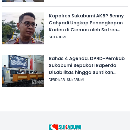
Kapolres Sukabumi AKBP Benny
Cahyadi Ungkap Penangkapan
Kades di Ciemas oleh Satres
Narkoba
SUKABUMI
Bahas 4 Agenda, DPRD-Pemkab
Sukabumi Sepakati Raperda
Disabilitas hingga Suntikan
Modal Perum Pesona Wisata
DPRD KAB. SUKABUMI