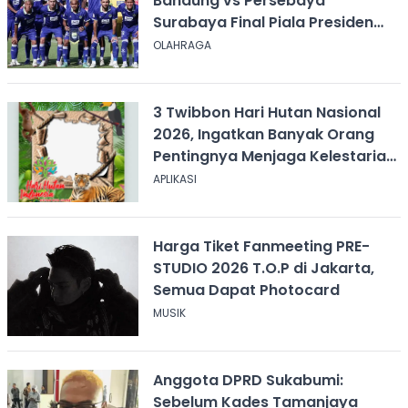
Bandung vs Persebaya
Surabaya Final Piala Presiden
2026, Kick-off Pukul 20.00 WIB
OLAHRAGA
3 Twibbon Hari Hutan Nasional
2026, Ingatkan Banyak Orang
Pentingnya Menjaga Kelestarian
Hutan
APLIKASI
Harga Tiket Fanmeeting PRE-
STUDIO 2026 T.O.P di Jakarta,
Semua Dapat Photocard
MUSIK
Anggota DPRD Sukabumi:
Sebelum Kades Tamanjaya