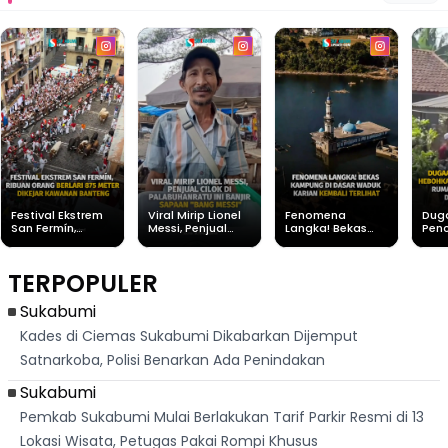
Festival Ekstrem
Viral Mirip Lionel
Fenomena
Dug
San Fermín,
Messi, Penjual
Langka! Bekas
Pen
Ribuan Orang
Cilok di
Kampung di
Heb
Berlari 875 Meter
Palabuhanratu Ini
Dasar Waduk
Sim
Dikejar Kawanan
Banjir Sapaan
Karian Kembali
Suk
TERPOPULER
Banteng
"Bang Messi"
Terlihat
Terd
Dik
Sukabumi
Kades di Ciemas Sukabumi Dikabarkan Dijemput
Satnarkoba, Polisi Benarkan Ada Penindakan
Sukabumi
Pemkab Sukabumi Mulai Berlakukan Tarif Parkir Resmi di 13
Lokasi Wisata, Petugas Pakai Rompi Khusus