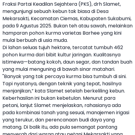
Fraksi Partai Keadilan Sejahtera (PKS), drh Slamet,
mengunjungi sebuah kebun tak biasa di
Desa
Mekarsakti
, Kecamatan Ciemas, Kabupaten Sukabumi,
pada 9 Agustus 2025. Bukan teh atau sawah, melainkan
hamparan pohon kurma varietas Barhee yang kini
mulai berbuah di usia muda.
Di lahan seluas tujuh hektare, tercatat tumbuh 462
pohon kurma dari bibit kultur jaringan. Kualitasnya
istimewa—batang kokoh, daun segar, dan tandan buah
yang mulai menguning di bawah sinar matahari.
"Banyak yang tak percaya kurma bisa tumbuh di sini.
Tapi nyatanya, dengan teknik yang tepat, hasilnya
menjanjikan,” kata Slamet setelah berkeliling kebun.
Keberhasilan ini bukan kebetulan. Menurut para
petani, lanjut Slamet menjelaskan, rahasianya ada
pada kombinasi tanah yang sesuai, manajemen irigasi
yang terukur, dan perencanaan budi daya yang
matang. Di balik itu, ada pula semangat pantang
menyerah dari warga atau petani Mekarsakti yang