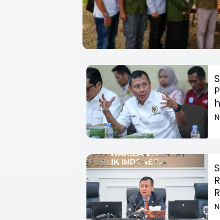
S
P
h
N
S
R
R
N