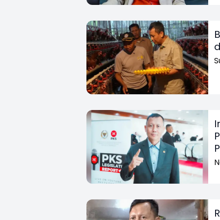
B
d
S
I
P
N
R