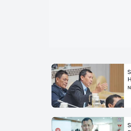
S
H
N
S