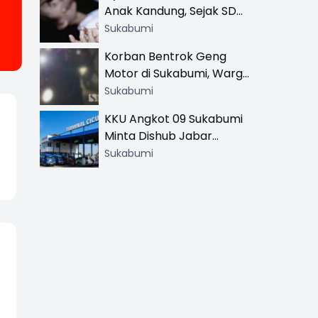
Anak Kandung, Sejak SD
Hingga SMA
Sukabumi
Korban Bentrok Geng
Motor di Sukabumi, Warga
dan Sopir Tangki
Sukabumi
Pertamina Kena Bacok
KKU Angkot 09 Sukabumi
Minta Dishub Jabar
Tertibkan Trayek Ciawi-
Sukabumi
Cicurug: Ancam Mogok
Narik
h