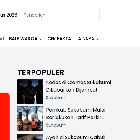
tus 2026
MI
BALE WARGA
CEK FAKTA
LAINNYA
TERPOPULER
Kades di Ciemas Sukabumi
Dikabarkan Dijemput
Satnarkoba, Polisi
Sukabumi
Benarkan Ada Penindakan
Pemkab Sukabumi Mulai
Berlakukan Tarif Parkir
Resmi di 13 Lokasi Wisata,
Sukabumi
Petugas Pakai Rompi
Ayah di Sukabumi Cabuli
Khusus