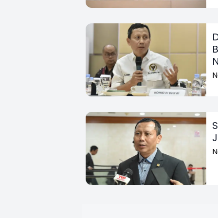
D
B
N
N
S
J
N