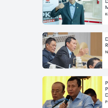
D
M
K
D
R
N
P
P
P