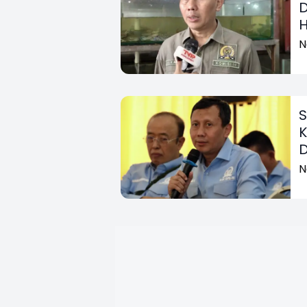
D
H
N
S
K
D
N