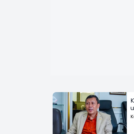
K
u
K