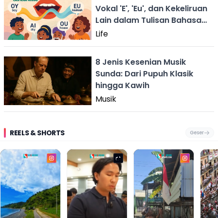
Vokal 'E', 'Eu', dan Kekeliruan
Lain dalam Tulisan Bahasa
Sunda
Life
8 Jenis Kesenian Musik
Sunda: Dari Pupuh Klasik
hingga Kawih
Musik
REELS & SHORTS
Geser