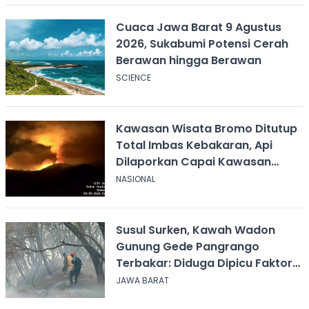
Cuaca Jawa Barat 9 Agustus
2026, Sukabumi Potensi Cerah
Berawan hingga Berawan
SCIENCE
Kawasan Wisata Bromo Ditutup
Total Imbas Kebakaran, Api
Dilaporkan Capai Kawasan
Sabana
NASIONAL
Susul Surken, Kawah Wadon
Gunung Gede Pangrango
Terbakar: Diduga Dipicu Faktor
Alam
JAWA BARAT