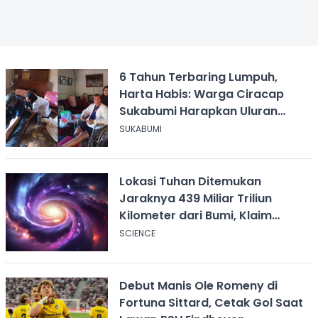
6 Tahun Terbaring Lumpuh,
Harta Habis: Warga Ciracap
Sukabumi Harapkan Uluran
Tangan KDM
SUKABUMI
Lokasi Tuhan Ditemukan
Jaraknya 439 Miliar Triliun
Kilometer dari Bumi, Klaim
Ilmuwan Harvard
SCIENCE
Debut Manis Ole Romeny di
Fortuna Sittard, Cetak Gol Saat