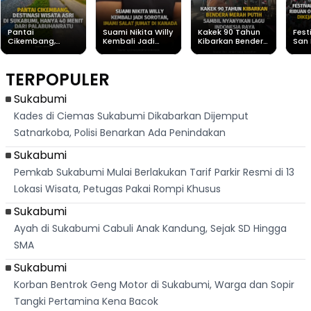
Pantai
Suami Nikita Willy
Kakek 90 Tahun
Fest
Cikembang,
Kembali Jadi
Kibarkan Bendera
San 
Destinasi Wisata
Sorotan, Imami
Merah Putih
Rib
Asri Di Sukabumi,
Salat Jumat Di
Sambil Nyanyikan
Berl
Hanya 40 Menit
Kanada
Lagu Indonesia
Dike
TERPOPULER
Dari
Raya
Ban
Palabuhanratu
Sukabumi
Kades di Ciemas Sukabumi Dikabarkan Dijemput
Satnarkoba, Polisi Benarkan Ada Penindakan
Sukabumi
Pemkab Sukabumi Mulai Berlakukan Tarif Parkir Resmi di 13
Lokasi Wisata, Petugas Pakai Rompi Khusus
Sukabumi
Ayah di Sukabumi Cabuli Anak Kandung, Sejak SD Hingga
SMA
Sukabumi
Korban Bentrok Geng Motor di Sukabumi, Warga dan Sopir
Tangki Pertamina Kena Bacok