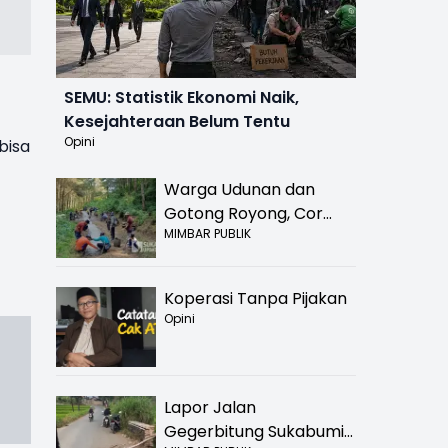
SEMU: Statistik Ekonomi Naik,
Kesejahteraan Belum Tentu
Opini
bisa
Warga Udunan dan
Gotong Royong, Cor
MIMBAR PUBLIK
Jalan Hancur di
Nyalindung Sukabumi
Koperasi Tanpa Pijakan
Opini
Lapor Jalan
Gegerbitung Sukabumi