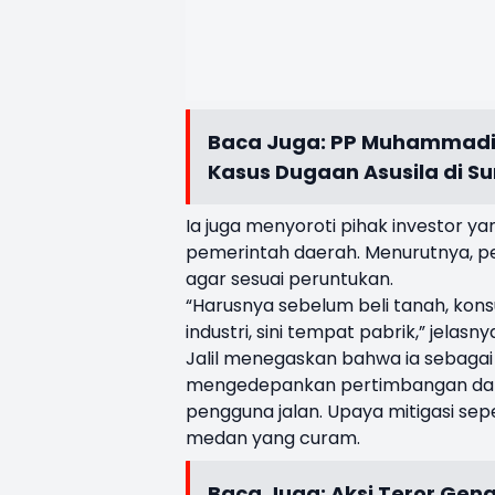
Baca Juga:
PP Muhammadiy
Kasus Dugaan Asusila di S
Ia juga menyoroti pihak investor y
pemerintah daerah. Menurutnya, pe
agar sesuai peruntukan.
“Harusnya sebelum beli tanah, konsu
industri, sini tempat pabrik,” jelasny
Jalil menegaskan bahwa ia sebagai
mengedepankan pertimbangan dampa
pengguna jalan. Upaya mitigasi sepe
medan yang curam.
Baca Juga:
Aksi Teror Gen