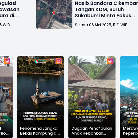
egulasi
Nasib Bandara Cikembar
Kawasan
Tangan KDM, Buruh
ara di
Sukabumi Minta Fokus
Kawasan Industri
26 WIB
Selasa 06 Mei 2025, 11:21 WIB
l
Fenomena Langka!
Dugaan Penc*bulan
Meraw
Cilok
Bekas Kampung di
Anak Hebohkan
Keperc