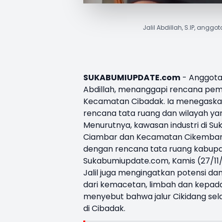
Jalil Abdillah, S.IP, ang
SUKABUMIUPDATE.com
-
Anggota
Abdillah
, menanggapi rencana pem
Kecamatan Cibadak. Ia menegaska
rencana tata ruang dan wilayah yan
Menurutnya, kawasan industri di Su
Ciambar dan Kecamatan Cikembar. “S
dengan rencana tata ruang kabupat
Sukabumiupdate.com, Kamis (27/11
Jalil juga mengingatkan potensi da
dari kemacetan, limbah dan kepada
menyebut bahwa jalur Cikidang sel
di Cibadak.