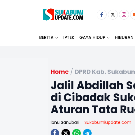
BERITA
IPTEK
GAYA HIDUP
HIBURAN
Home
/
DPRD Kab. Sukabu
Jalil Abdillah 
di Cibadak Suk
Aturan Tata R
Ibnu Sanubari
Sukabumiupdate.com