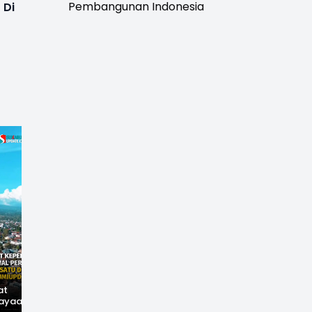
Pembangunan Indonesia
 Di
at
Hilangnya Jejak
Widal: Sandi Lama
ayaan,
Kejayaan: Saat Teh
yang Masih Hidup di