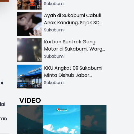
Resmi di 13 Lokasi Wisata,
Sukabumi
Petugas Pakai Rompi
Ayah di Sukabumi Cabuli
Khusus
Anak Kandung, Sejak SD
Hingga SMA
Sukabumi
Korban Bentrok Geng
Motor di Sukabumi, Warga
dan Sopir Tangki
Sukabumi
Pertamina Kena Bacok
KKU Angkot 09 Sukabumi
Minta Dishub Jabar
Tertibkan Trayek Ciawi-
ai
Sukabumi
Cicurug: Ancam Mogok
Narik
VIDEO
ai
tan