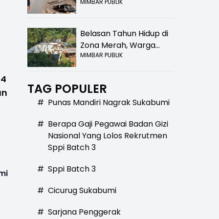
MIMBAR PUBLIK
Bolong! Bahaya Bagi
Pengendara
Belasan Tahun Hidup di
Zona Merah, Warga
MIMBAR PUBLIK
Kampung Nangewer
Purabaya Masih
14
Menanti Kepastian
TAG POPULER
an
Relokasi
#
Punas Mandiri Nagrak Sukabumi
#
Berapa Gaji Pegawai Badan Gizi
Nasional Yang Lolos Rekrutmen
Sppi Batch 3
#
Sppi Batch 3
mi
#
Cicurug Sukabumi
#
Sarjana Penggerak