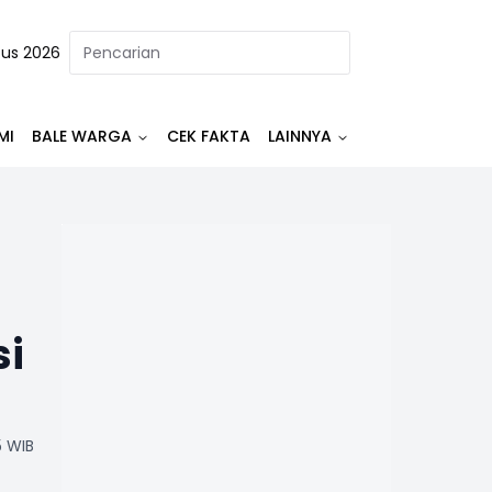
tus 2026
MI
BALE WARGA
CEK FAKTA
LAINNYA
si
5 WIB