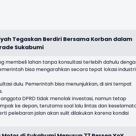
ah Tegaskan Berdiri Bersama Korban dalam
urade Sukabumi
ang membeli lahan tanpa konsultasi terlebih dahulu denga
merintah bisa mengarahkan secara tepat lokasi industri
ltasi dulu. Pemerintah bisa menunjukkan, di sini tempat
a.
 anggota DPRD tidak menolak investasi, namun tetap
k ke depan, terutama soal lalu lintas dan keselamat
rti pelebaran jalan akan sulit dilakukan karena kondisi
g Motor di Sukabumi Menurun 77 Persen YoY