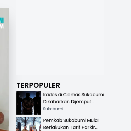
TERPOPULER
Kades di Ciemas Sukabumi
Dikabarkan Dijemput
Satnarkoba, Polisi
Sukabumi
Benarkan Ada Penindakan
Pemkab Sukabumi Mulai
Berlakukan Tarif Parkir