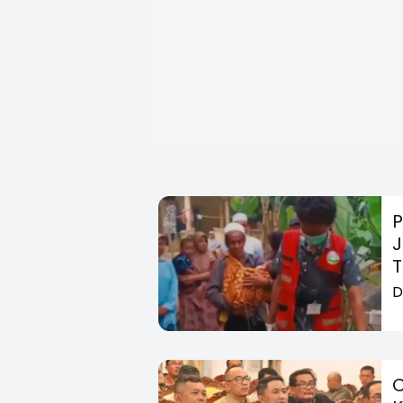
P
J
T
D
C