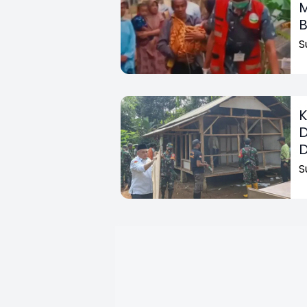
M
B
S
K
D
D
S