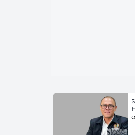
S
H
O