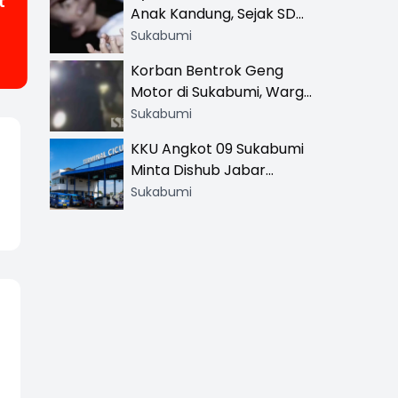
t
Anak Kandung, Sejak SD
Hingga SMA
Sukabumi
Korban Bentrok Geng
Motor di Sukabumi, Warga
dan Sopir Tangki
Sukabumi
Pertamina Kena Bacok
KKU Angkot 09 Sukabumi
Minta Dishub Jabar
Tertibkan Trayek Ciawi-
Sukabumi
Cicurug: Ancam Mogok
Narik