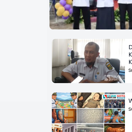
D
K
K
S
W
S