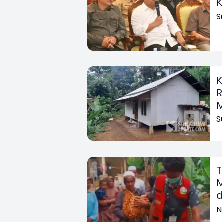
K
S
K
R
S
T
M
d
N