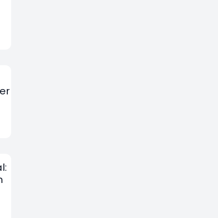
er
l:
n