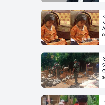
K
K
A
S
R
S
G
S
I