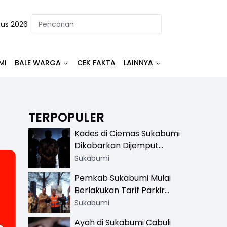
tus 2026
MI
BALE WARGA
CEK FAKTA
LAINNYA
TERPOPULER
Kades di Ciemas Sukabumi
Dikabarkan Dijemput
Satnarkoba, Polisi
Sukabumi
Benarkan Ada Penindakan
Pemkab Sukabumi Mulai
Berlakukan Tarif Parkir
Resmi di 13 Lokasi Wisata,
Sukabumi
Petugas Pakai Rompi
Ayah di Sukabumi Cabuli
Khusus