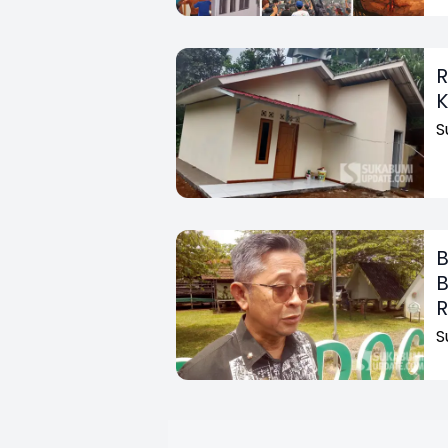
R
S
B
B
S