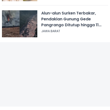
Alun-alun Surken Terbakar,
Pendakian Gunung Gede
Pangrango Ditutup hingga 11
Agustus 2026
JAWA BARAT