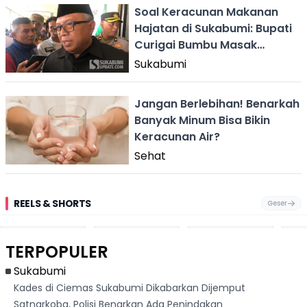
Soal Keracunan Makanan
Hajatan di Sukabumi: Bupati
Curigai Bumbu Masak
Kadaluarsa
Sukabumi
Jangan Berlebihan! Benarkah
Banyak Minum Bisa Bikin
Keracunan Air?
Sehat
REELS & SHORTS
Geser
Festival Ekstrem
Viral Mirip Lionel
Fenomena
Dug
San Fermín,
Messi, Penjual
Langka! Bekas
Pen
Ribuan Orang
Cilok di
Kampung di
Heb
Berlari 875 Meter
Palabuhanratu Ini
Dasar Waduk
Sim
Dikejar Kawanan
Banjir Sapaan
Karian Kembali
Suk
TERPOPULER
Banteng
"Bang Messi"
Terlihat
Terd
Dik
Sukabumi
Kades di Ciemas Sukabumi Dikabarkan Dijemput
Satnarkoba, Polisi Benarkan Ada Penindakan