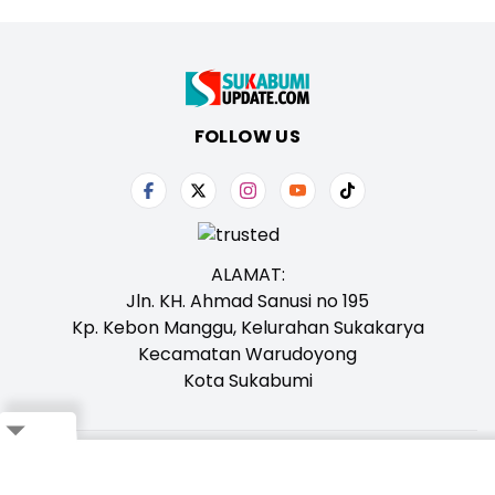
FOLLOW US
ALAMAT:
Jln. KH. Ahmad Sanusi no 195
Kp. Kebon Manggu, Kelurahan Sukakarya
Kecamatan Warudoyong
Kota Sukabumi
Close
Tentang Kami
Redaksi
Iklan
Karir
Kontak
Pedoman