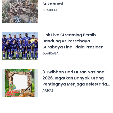
Sukabumi
SUKABUMI
Link Live Streaming Persib
Bandung vs Persebaya
Surabaya Final Piala Presiden
2026, Kick-off Pukul 20.00 WIB
OLAHRAGA
3 Twibbon Hari Hutan Nasional
2026, Ingatkan Banyak Orang
Pentingnya Menjaga Kelestarian
Hutan
APLIKASI