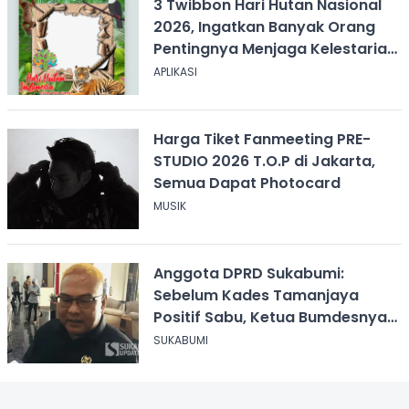
3 Twibbon Hari Hutan Nasional
2026, Ingatkan Banyak Orang
Pentingnya Menjaga Kelestarian
Hutan
APLIKASI
Harga Tiket Fanmeeting PRE-
STUDIO 2026 T.O.P di Jakarta,
Semua Dapat Photocard
MUSIK
Anggota DPRD Sukabumi:
Sebelum Kades Tamanjaya
Positif Sabu, Ketua Bumdesnya
Juga Terjerat Dugaan Narkoba
SUKABUMI