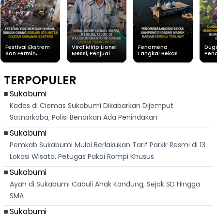
Festival Ekstrem
Viral Mirip Lionel
Fenomena
Dug
San Fermín,
Messi, Penjual
Langka! Bekas
Pen
Ribuan Orang
Cilok di
Kampung di
Heb
Berlari 875 Meter
Palabuhanratu Ini
Dasar Waduk
Sim
Dikejar Kawanan
Banjir Sapaan
Karian Kembali
Suk
TERPOPULER
Banteng
"Bang Messi"
Terlihat
Terd
Dik
Sukabumi
Kades di Ciemas Sukabumi Dikabarkan Dijemput
Satnarkoba, Polisi Benarkan Ada Penindakan
Sukabumi
Pemkab Sukabumi Mulai Berlakukan Tarif Parkir Resmi di 13
Lokasi Wisata, Petugas Pakai Rompi Khusus
Sukabumi
Ayah di Sukabumi Cabuli Anak Kandung, Sejak SD Hingga
SMA
Sukabumi