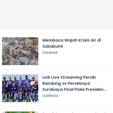
Membaca Wajah Krisis Air di
Sukabumi
SUKABUMI
Link Live Streaming Persib
Bandung vs Persebaya
Surabaya Final Piala Presiden
2026, Kick-off Pukul 20.00 WIB
OLAHRAGA