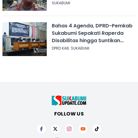
Narkoba
SUKABUMI
Bahas 4 Agenda, DPRD-Pemkab
Sukabumi Sepakati Raperda
Disabilitas hingga Suntikan
Modal Perum Pesona Wisata
DPRD KAB. SUKABUMI
FOLLOW US