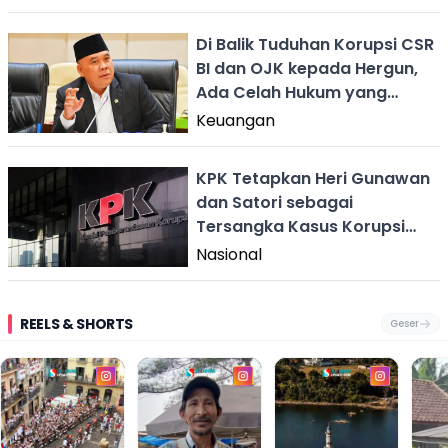
Di Balik Tuduhan Korupsi CSR
BI dan OJK kepada Hergun,
Ada Celah Hukum yang
Menganga
Keuangan
KPK Tetapkan Heri Gunawan
dan Satori sebagai
Tersangka Kasus Korupsi
CSR BI - OJK
Nasional
REELS & SHORTS
Geser