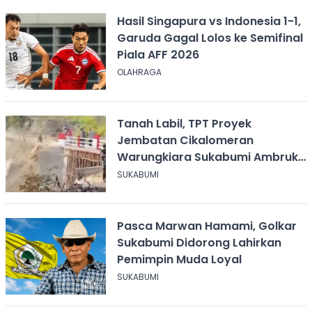
Hasil Singapura vs Indonesia 1-1,
Garuda Gagal Lolos ke Semifinal
Piala AFF 2026
OLAHRAGA
Tanah Labil, TPT Proyek
Jembatan Cikalomeran
Warungkiara Sukabumi Ambruk
Saat Pengurugan
SUKABUMI
Pasca Marwan Hamami, Golkar
Sukabumi Didorong Lahirkan
Pemimpin Muda Loyal
SUKABUMI