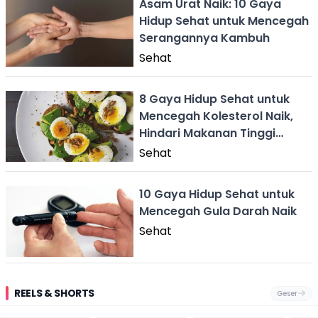
Asam Urat Naik: 10 Gaya
Hidup Sehat untuk Mencegah
Serangannya Kambuh
Sehat
8 Gaya Hidup Sehat untuk
Mencegah Kolesterol Naik,
Hindari Makanan Tinggi
Lemak
Sehat
10 Gaya Hidup Sehat untuk
Mencegah Gula Darah Naik
Sehat
REELS & SHORTS
Geser
Festival Ekstrem
Viral Mirip Lionel
Fenomena
Dug
San Fermín,
Messi, Penjual
Langka! Bekas
Pen
Ribuan Orang
Cilok di
Kampung di
Heb