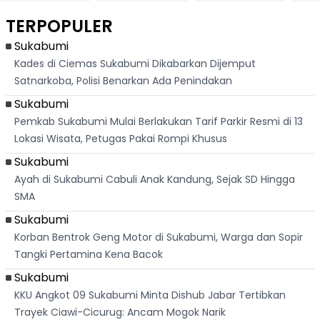
Berlari 875 Meter
Palabuhanratu Ini
Dasar Waduk
Sim
Dikejar Kawanan
Banjir Sapaan
Karian Kembali
Suk
TERPOPULER
Banteng
"Bang Messi"
Terlihat
Terd
Dik
Sukabumi
Kades di Ciemas Sukabumi Dikabarkan Dijemput
Satnarkoba, Polisi Benarkan Ada Penindakan
Sukabumi
Pemkab Sukabumi Mulai Berlakukan Tarif Parkir Resmi di 13
Lokasi Wisata, Petugas Pakai Rompi Khusus
Sukabumi
Ayah di Sukabumi Cabuli Anak Kandung, Sejak SD Hingga
SMA
Sukabumi
Korban Bentrok Geng Motor di Sukabumi, Warga dan Sopir
Tangki Pertamina Kena Bacok
Sukabumi
KKU Angkot 09 Sukabumi Minta Dishub Jabar Tertibkan
Trayek Ciawi-Cicurug: Ancam Mogok Narik