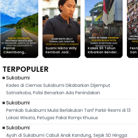
Pantai
Suami Nikita Willy
Kakek 90 Tahun
Fest
Cikembang,
Kembali Jadi
Kibarkan Bendera
San 
Destinasi Wisata
Sorotan, Imami
Merah Putih
Rib
Asri Di Sukabumi,
Salat Jumat Di
Sambil Nyanyikan
Berl
Hanya 40 Menit
Kanada
Lagu Indonesia
Dike
TERPOPULER
Dari
Raya
Ban
Palabuhanratu
Sukabumi
Kades di Ciemas Sukabumi Dikabarkan Dijemput
Satnarkoba, Polisi Benarkan Ada Penindakan
Sukabumi
Pemkab Sukabumi Mulai Berlakukan Tarif Parkir Resmi di 13
Lokasi Wisata, Petugas Pakai Rompi Khusus
Sukabumi
Ayah di Sukabumi Cabuli Anak Kandung, Sejak SD Hingga