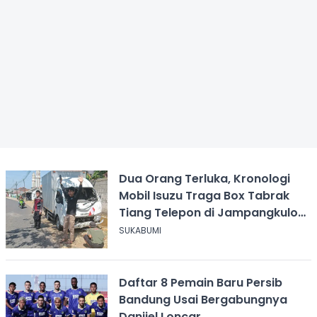
Dua Orang Terluka, Kronologi
Mobil Isuzu Traga Box Tabrak
Tiang Telepon di Jampangkulon
Sukabumi
SUKABUMI
Daftar 8 Pemain Baru Persib
Bandung Usai Bergabungnya
Danijel Loncar