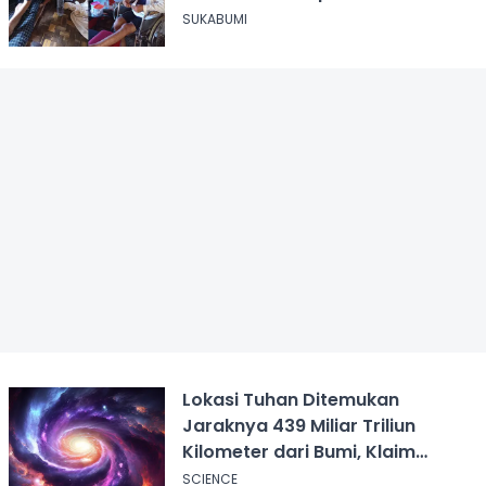
Tangan KDM
SUKABUMI
Lokasi Tuhan Ditemukan
Jaraknya 439 Miliar Triliun
Kilometer dari Bumi, Klaim
Ilmuwan Harvard
SCIENCE