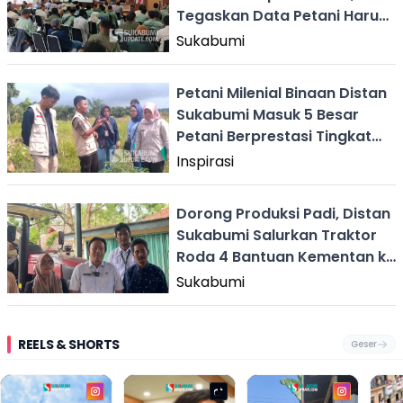
Tegaskan Data Petani Harus
Akurat
Sukabumi
Petani Milenial Binaan Distan
Sukabumi Masuk 5 Besar
Petani Berprestasi Tingkat
Jabar
Inspirasi
Dorong Produksi Padi, Distan
Sukabumi Salurkan Traktor
Roda 4 Bantuan Kementan ke
Petani
Sukabumi
REELS & SHORTS
Geser