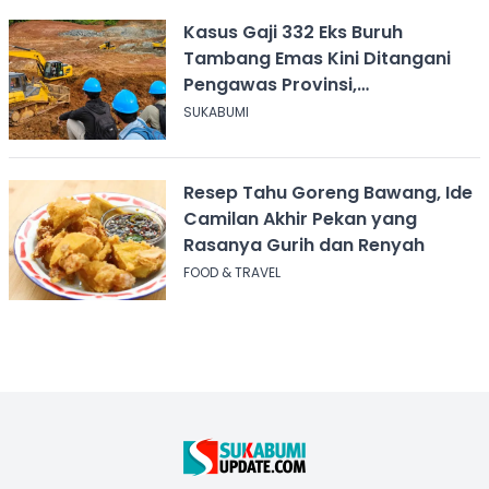
Kasus Gaji 332 Eks Buruh
Tambang Emas Kini Ditangani
Pengawas Provinsi,
Disnakertrans Sukabumi Terus
SUKABUMI
Dampingi
Resep Tahu Goreng Bawang, Ide
Camilan Akhir Pekan yang
Rasanya Gurih dan Renyah
FOOD & TRAVEL