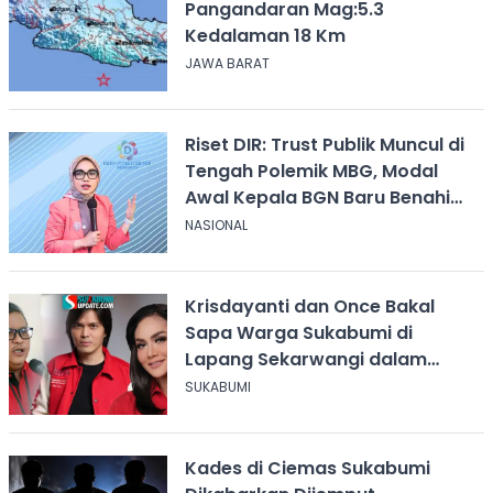
Pangandaran Mag:5.3
Kedalaman 18 Km
JAWA BARAT
Riset DIR: Trust Publik Muncul di
Tengah Polemik MBG, Modal
Awal Kepala BGN Baru Benahi
Program
NASIONAL
Krisdayanti dan Once Bakal
Sapa Warga Sukabumi di
Lapang Sekarwangi dalam
Rangka Hari ASI Sedunia
SUKABUMI
Kades di Ciemas Sukabumi