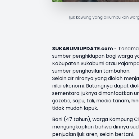
Ijuk kawung yang dikumpulkan warg
SUKABUMIUPDATE.com
-
Tanama
sumber
penghidupan
bagi
warga
y
Kabupaten
Sukabumi
atau
Pajamp
sumber
penghasilan
tambahan
.
Selain
air
niranya
yang
diolah
menja
nilai
ekonomi
.
Batangnya
dapat
dio
sementara
ijuknya
dimanfaatkan
u
gazebo,
sapu
,
tali
, media
tanam
,
hi
tidak
mudah
lapuk
.
Bani (47
tahun
),
warga
Kampung
C
mengungkapkan
bahwa
dirinya
su
penjualan
ijuk
aren
,
selain
bertani
.