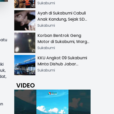
Resmi di 13 Lokasi Wisata,
Sukabumi
Petugas Pakai Rompi
Ayah di Sukabumi Cabuli
Khusus
Anak Kandung, Sejak SD
Hingga SMA
Sukabumi
Korban Bentrok Geng
satu
Motor di Sukabumi, Warga
dan Sopir Tangki
Sukabumi
Pertamina Kena Bacok
KKU Angkot 09 Sukabumi
Minta Dishub Jabar
ki
Tertibkan Trayek Ciawi-
luk
,
Sukabumi
Cicurug: Ancam Mogok
dat
,
Narik
VIDEO
an