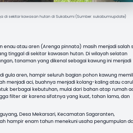
a di sekitar kawasan hutan di Sukabumi (Sumber: sukabumiupdate)
n
enau
atau
aren
(Arenga pinnata)
masih
menjadi
salah
ang
tinggal
di
sekitar
kawasan
hutan
. Di wilayah
selatan
angan
,
tanaman
yang
dikenal
sebagai
kawung
ini
menjadi
di
gula
aren
,
hampir
seluruh
bagian
pohon
kawung
memili
lah
menjadi
aci
,
buahnya
menjadi
kolang-kaling
atau
caru
ntuk
berbagai
kebutuhan
,
mulai
dari
bahan
atap
rumah
a
ngga
filter air
karena
sifatnya
yang
kuat
,
tahan
lama, dan
iguyang
,
Desa
Mekarsari
,
Kecamatan
Sagaranten
,
dah
hampir
enam
tahun
menekuni
usaha
pengumpulan
d