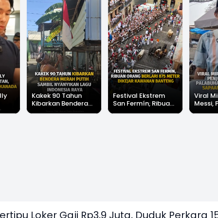
lly
Kakek 90 Tahun
Festival Ekstrem
Viral Mi
Kibarkan Bendera
San Fermín, Ribuan
Messi, 
Merah Putih Sambil
Orang Berlari 875
di Pala
Nyanyikan Lagu
Meter Dikejar
Banjir 
Indonesia Raya
Kawanan Banteng
Messi"
ertipu Loker Gaji Rp3,9 Juta, Duduk Perkara 1