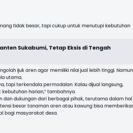
mang
tidak
besar
,
tapi
cukup
untuk
menutupi
kebutuhan
anten Sukabumi, Tetap Eksis di Tengah
ngolah
ijuk
aren
agar
memiliki
nilai
jual
lebih
tinggi
.
Namun
la
utama
.
ya
,
tapi
terkendala
permodalan
.
Kalau
dijual
langsung
,
k
kebutuhan
harian
,”
tambahnya
.
n
dan
dukungan
dari
berbagai
pihak
,
terutama
dalam
hal
tensi
besar
tanaman
aren
atau
kawung
bisa
memberika
al
bagi
masyarakat
desa
.