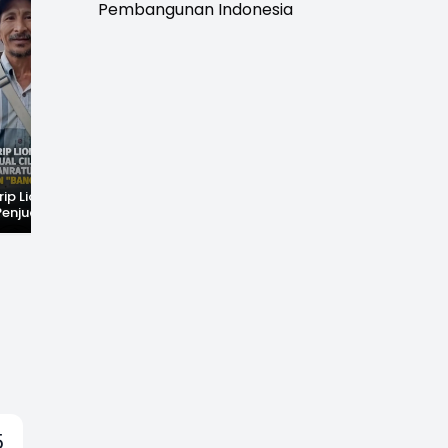
Pembangunan Indonesia
rip Lionel
Fenomena Langka!
Dugaan Penc*bulan
Penjual Cilok
Bekas Kampung di
Anak Hebohkan
buhanratu Ini
Dasar Waduk Karian
Simpenan
Sapaan "Bang
Kembali Terlihat
Sukabumi, Rumah
Terduga Pelaku
Dikepung Warga
5