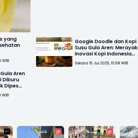
is yang
Google Doodle dan Kopi
sehatan
Susu Gula Aren: Meraya
Inovasi Kopi Indonesia
yang Mendunia
0 WIB
Selasa 15 Jul 2025, 13:58 WIB
 Gula Aren
 Diburu
k Dipesan
3 WIB