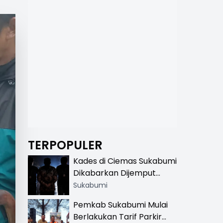
TERPOPULER
Kades di Ciemas Sukabumi
Dikabarkan Dijemput
Satnarkoba, Polisi
Sukabumi
Benarkan Ada Penindakan
Pemkab Sukabumi Mulai
Berlakukan Tarif Parkir