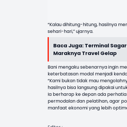
“
Kalau
dihitung-hitung
,
hasilnya
me
sehari-hari
,”
ujarnya
.
Baca Juga:
Terminal Sagar
Maraknya Travel Gelap
Bani
mengaku
sebenarnya
ingin
me
keterbatasan
modal
menjadi
kenda
“Kami
bukan
tidak
mau
mengolahn
hasilnya
bisa
langsung
dipakai
untu
Ia
berharap
ke
depan
ada
perhatia
permodalan
dan
pelatihan
, agar
po
manfaat
ekonomi
yang
lebih
optim