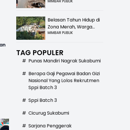
MIMBAR PUBLIK
Bolong! Bahaya Bagi
Pengendara
Belasan Tahun Hidup di
Zona Merah, Warga
MIMBAR PUBLIK
Kampung Nangewer
Purabaya Masih
kan
Menanti Kepastian
TAG POPULER
Relokasi
#
Punas Mandiri Nagrak Sukabumi
#
Berapa Gaji Pegawai Badan Gizi
Nasional Yang Lolos Rekrutmen
Sppi Batch 3
#
Sppi Batch 3
#
Cicurug Sukabumi
#
Sarjana Penggerak