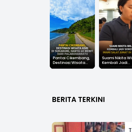
Pantai Cikembang,
Suami Nikita Wi
Destinasi Wisata
Kembali Jadi
Asri Di Sukabumi,
Sorotan, Imami
Hanya 40 Menit Dari
Salat Jumat Di
Palabuhanratu
Kanada
BERITA TERKINI
T