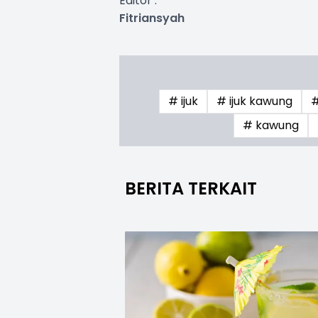
Editor :
Fitriansyah
# ijuk
# ijuk kawung
#
# kawung
BERITA TERKAIT