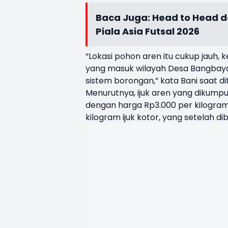
Baca Juga:
Head to Head da
Piala Asia Futsal 2026
“Lokasi
pohon
aren
itu
cukup
jauh
,
k
yang
masuk
wilayah
Desa
Bangbay
sistem
borongan
,” kata Bani
saat
di
Menurutnya
,
ijuk
aren
yang
dikumpu
dengan
harga
Rp3.000 per kilogra
kilogram
ijuk
kotor
, yang
setelah
di