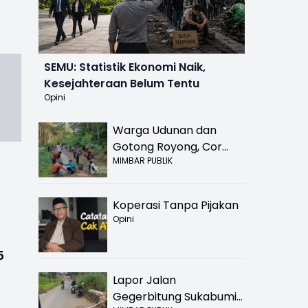
SEMU: Statistik Ekonomi Naik,
Kesejahteraan Belum Tentu
Opini
Warga Udunan dan
Gotong Royong, Cor
MIMBAR PUBLIK
Jalan Hancur di
Nyalindung Sukabumi
Koperasi Tanpa Pijakan
Opini
5
Lapor Jalan
Gegerbitung Sukabumi