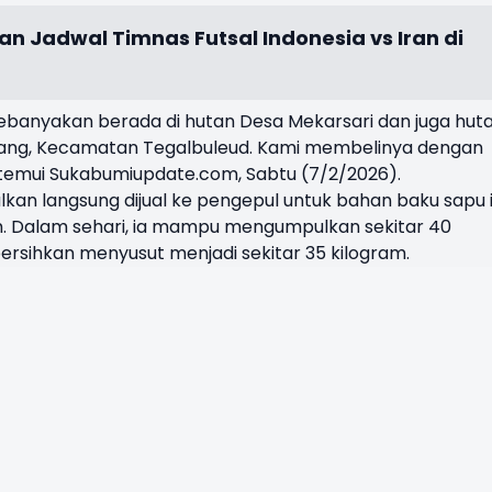
n Jadwal Timnas Futsal Indonesia vs Iran di
ebanyakan
berada
di
hutan
Desa
Mekarsari
dan juga
hut
ang
,
Kecamatan
Tegalbuleud
. Kami
membelinya
dengan
temui
Sukabumiupdate
.com,
Sabtu
(7/2/2026).
lkan
langsung
dijual
ke
pengepul
untuk
bahan
baku
sapu
m.
Dalam
sehari
,
ia
mampu
mengumpulkan
sekitar
40
bersihkan
menyusut
menjadi
sekitar
35 kilogram.