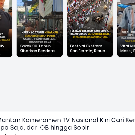
lly
Kakek 90 Tahun
Festival Ekstrem
Viral Mi
Kibarkan Bendera
San Fermín, Ribuan
Messi, 
Merah Putih Sambil
Orang Berlari 875
di Pala
Nyanyikan Lagu
Meter Dikejar
Banjir 
Indonesia Raya
Kawanan Banteng
Messi"
antan Kameramen TV Nasional Kini Cari Ker
pa Saja, dari OB hingga Sopir