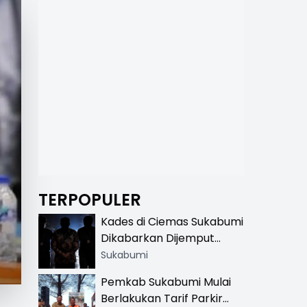
TERPOPULER
Kades di Ciemas Sukabumi
Dikabarkan Dijemput
Satnarkoba, Polisi
Sukabumi
Benarkan Ada Penindakan
Pemkab Sukabumi Mulai
Berlakukan Tarif Parkir