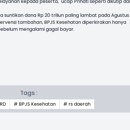
elayanan kepada peserta," ucap Prihati seperti dikutip dar
 suntikan dana Rp 20 triliun paling lambat pada Agustus
ntervensi tambahan, BPJS Kesehatan diperkirakan hanya
sebelum mengalami gagal bayar.
Tags :
PRD
# BPJS Kesehatan
# rs daerah