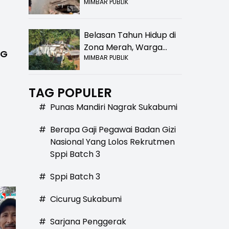
MIMBAR PUBLIK
Bolong! Bahaya Bagi
Pengendara
Belasan Tahun Hidup di
Zona Merah, Warga
BG
MIMBAR PUBLIK
Kampung Nangewer
Purabaya Masih
Menanti Kepastian
TAG POPULER
Relokasi
#
Punas Mandiri Nagrak Sukabumi
#
Berapa Gaji Pegawai Badan Gizi
Nasional Yang Lolos Rekrutmen
Sppi Batch 3
#
Sppi Batch 3
#
Cicurug Sukabumi
#
Sarjana Penggerak