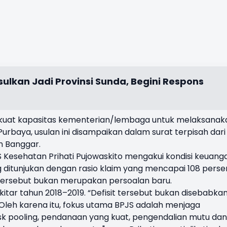
ulkan Jadi Provinsi Sunda, Begini Respons
rkuat kapasitas kementerian/lembaga untuk melaksanak
urbaya, usulan ini disampaikan dalam surat terpisah dari
n Banggar.
S Kesehatan Prihati Pujowaskito mengakui kondisi keuang
 ditunjukan dengan rasio klaim yang mencapai 108 perse
t tersebut bukan merupakan persoalan baru.
ekitar tahun 2018–2019. “Defisit tersebut bukan disebabka
. Oleh karena itu, fokus utama BPJS adalah menjaga
isk pooling, pendanaan yang kuat, pengendalian mutu dan