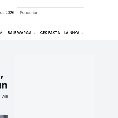
tus 2026
MI
BALE WARGA
CEK FAKTA
LAINNYA
,
an
8 WIB