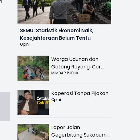
i
SEMU: Statistik Ekonomi Naik,
Kesejahteraan Belum Tentu
Opini
Warga Udunan dan
Gotong Royong, Cor
MIMBAR PUBLIK
Jalan Hancur di
Nyalindung Sukabumi
Koperasi Tanpa Pijakan
Opini
Lapor Jalan
Gegerbitung Sukabumi