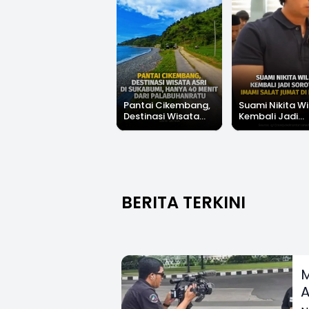
Pantai Cikembang,
Suami Nikita Wi
Destinasi Wisata
Kembali Jadi
Asri Di Sukabumi,
Sorotan, Imami
Hanya 40 Menit Dari
Salat Jumat Di
Palabuhanratu
Kanada
BERITA TERKINI
M
A