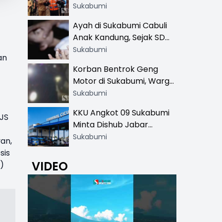
Resmi di 13 Lokasi Wisata,
Sukabumi
Petugas Pakai Rompi
Ayah di Sukabumi Cabuli
Khusus
Anak Kandung, Sejak SD
Hingga SMA
Sukabumi
an
Korban Bentrok Geng
Motor di Sukabumi, Warga
dan Sopir Tangki
Sukabumi
Pertamina Kena Bacok
KKU Angkot 09 Sukabumi
PJS
Minta Dishub Jabar
Tertibkan Trayek Ciawi-
Sukabumi
an,
Cicurug: Ancam Mogok
sis
Narik
VIDEO
)