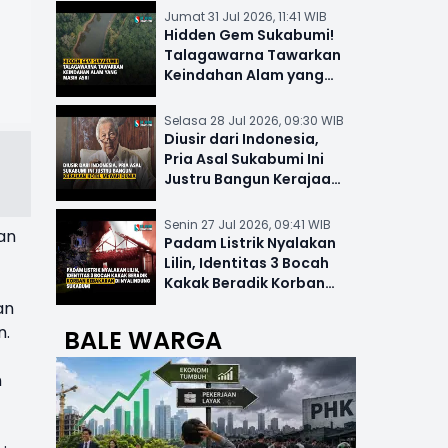
Jumat 31 Jul 2026, 11:41 WIB
Hidden Gem Sukabumi!
Talagawarna Tawarkan
Keindahan Alam yang
Masih Asri
Selasa 28 Jul 2026, 09:30 WIB
Diusir dari Indonesia,
Pria Asal Sukabumi Ini
Justru Bangun Kerajaan
Hotel Mewah Dunia
Senin 27 Jul 2026, 09:41 WIB
an
Padam Listrik Nyalakan
Lilin, Identitas 3 Bocah
Kakak Beradik Korban
Kebakaran di Nyalindung
an
n.
BALE WARGA
n