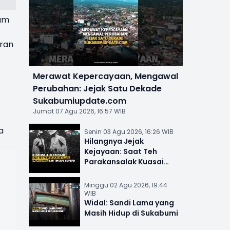
lum
aran
Merawat Kepercayaan, Mengawal
Perubahan: Jejak Satu Dekade
Sukabumiupdate.com
Jumat 07 Agu 2026, 16:57 WIB
a
Senin 03 Agu 2026, 16:26 WIB
Hilangnya Jejak
Kejayaan: Saat Teh
Parakansalak Kuasai
Pasar Eropa, Kini Tinggal
Sejarah
Minggu 02 Agu 2026, 19:44
WIB
Widal: Sandi Lama yang
Masih Hidup di Sukabumi