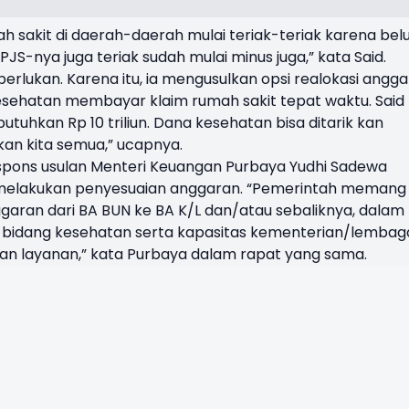
mah sakit di daerah-daerah mulai teriak-teriak karena be
BPJS-nya juga teriak sudah mulai minus juga,” kata Said.
perlukan. Karena itu, ia mengusulkan opsi realokasi angg
esehatan membayar klaim rumah sakit tepat waktu. Said
uhkan Rp 10 triliun. Dana kesehatan bisa ditarik kan
kan kita semua,” ucapnya.
espons usulan Menteri Keuangan Purbaya Yudhi Sadewa
melakukan penyesuaian anggaran. “Pemerintah memang
aran dari BA BUN ke BA K/L dan/atau sebaliknya, dalam
 bidang kesehatan serta kapasitas kementerian/lembag
an layanan,” kata Purbaya dalam rapat yang sama.