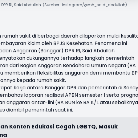
DPR RI, Said Abdullah. (Sumber : Instagram/@mh_said_abdullah).
 rumah sakit di berbagai daerah dilaporkan mulai kesulit
embayaran klaim oleh
BPJS Kesehatan
. Fenomena ini
adan Anggaran (Banggar) DPR RI, Said Abdullah.
 menyatakan dukungannya terhadap langkah pemerintah
an dari Bagian Anggaran Bendahara Umum Negara (BA
pu memberikan fleksibilitas anggaran demi membantu B
bannya kepada rumah sakit.
rapat kerja antara Banggar DPR dan pemerintah di Senay
embahas laporan realisasi APBN semester I serta progno
an anggaran antar-lini (BA BUN ke BA K/L atau sebaliknya
 diambil pemerintah saat ini.
an Konten Edukasi Cegah LGBTQ, Masuk
ama