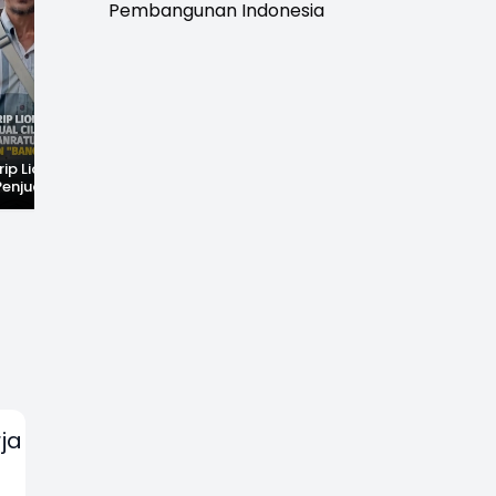
Pembangunan Indonesia
rip Lionel
Fenomena Langka!
Dugaan Penc*bulan
Penjual Cilok
Bekas Kampung di
Anak Hebohkan
buhanratu Ini
Dasar Waduk Karian
Simpenan
Sapaan "Bang
Kembali Terlihat
Sukabumi, Rumah
Terduga Pelaku
Dikepung Warga
ja