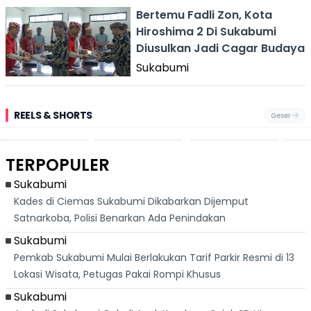
Bertemu Fadli Zon, Kota
Hiroshima 2 Di Sukabumi
Diusulkan Jadi Cagar Budaya
Sukabumi
REELS & SHORTS
Geser
Pantai
Suami Nikita Willy
Kakek 90 Tahun
Fest
Cikembang,
Kembali Jadi
Kibarkan Bendera
San 
Destinasi Wisata
Sorotan, Imami
Merah Putih
Rib
Asri Di Sukabumi,
Salat Jumat Di
Sambil Nyanyikan
Berl
Hanya 40 Menit
Kanada
Lagu Indonesia
Dike
TERPOPULER
Dari
Raya
Ban
Palabuhanratu
Sukabumi
Kades di Ciemas Sukabumi Dikabarkan Dijemput
Satnarkoba, Polisi Benarkan Ada Penindakan
Sukabumi
Pemkab Sukabumi Mulai Berlakukan Tarif Parkir Resmi di 13
Lokasi Wisata, Petugas Pakai Rompi Khusus
Sukabumi