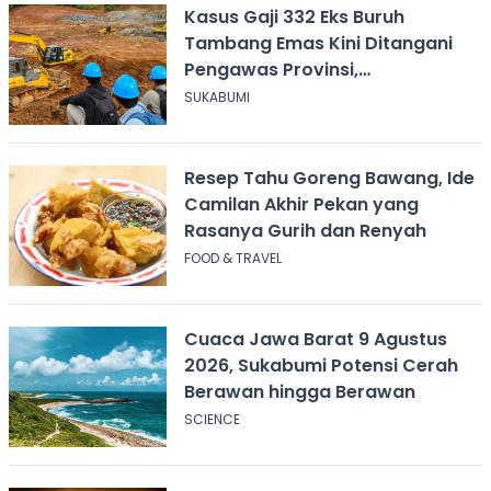
Kasus Gaji 332 Eks Buruh
Tambang Emas Kini Ditangani
Pengawas Provinsi,
Disnakertrans Sukabumi Terus
SUKABUMI
Dampingi
Resep Tahu Goreng Bawang, Ide
Camilan Akhir Pekan yang
Rasanya Gurih dan Renyah
FOOD & TRAVEL
Cuaca Jawa Barat 9 Agustus
2026, Sukabumi Potensi Cerah
Berawan hingga Berawan
SCIENCE