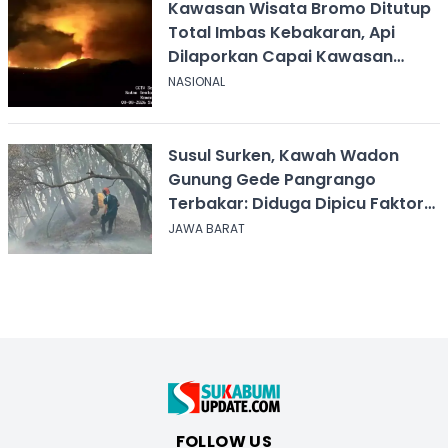
Kawasan Wisata Bromo Ditutup
Total Imbas Kebakaran, Api
Dilaporkan Capai Kawasan
Sabana
NASIONAL
Susul Surken, Kawah Wadon
Gunung Gede Pangrango
Terbakar: Diduga Dipicu Faktor
Alam
JAWA BARAT
FOLLOW US