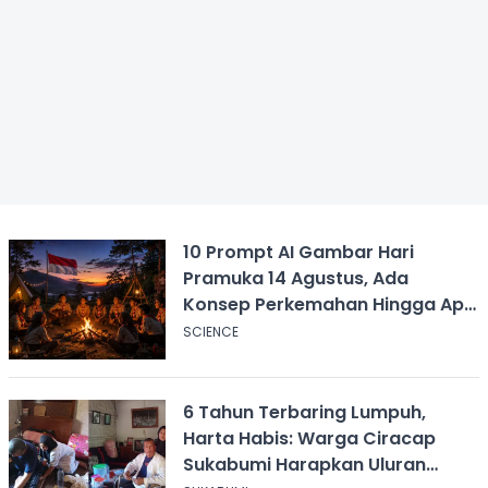
10 Prompt AI Gambar Hari
Pramuka 14 Agustus, Ada
Konsep Perkemahan Hingga Api
Unggun
SCIENCE
6 Tahun Terbaring Lumpuh,
Harta Habis: Warga Ciracap
Sukabumi Harapkan Uluran