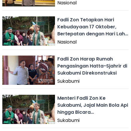
Kontroversi Sejarah 1998
Nasional
Fadli Zon Tetapkan Hari
Kebudayaan 17 Oktober,
Bertepatan dengan Hari Lahir
Prabowo
Nasional
Fadli Zon Harap Rumah
Pengasingan Hatta-Sjahrir di
Sukabumi Direkonstruksi
Sukabumi
Menteri Fadli Zon Ke
Sukabumi, Jajal Main Bola Api
hingga Bicara
Pengembangan Budaya
Sukabumi
Lokal