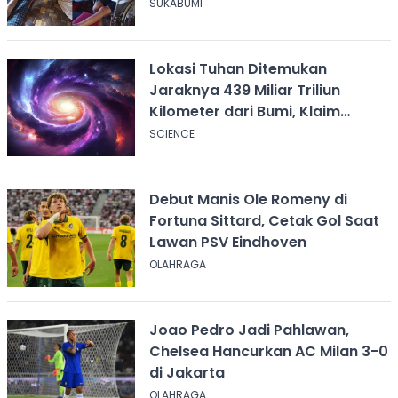
Tangan KDM
SUKABUMI
Lokasi Tuhan Ditemukan
Jaraknya 439 Miliar Triliun
Kilometer dari Bumi, Klaim
Ilmuwan Harvard
SCIENCE
Debut Manis Ole Romeny di
Fortuna Sittard, Cetak Gol Saat
Lawan PSV Eindhoven
OLAHRAGA
Joao Pedro Jadi Pahlawan,
Chelsea Hancurkan AC Milan 3-0
di Jakarta
OLAHRAGA