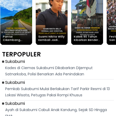
Pantai
Suami Nikita Willy
Kakek 90 Tahun
Fest
Cikembang,
Kembali Jadi
Kibarkan Bendera
San 
Destinasi Wisata
Sorotan, Imami
Merah Putih
Rib
Asri Di Sukabumi,
Salat Jumat Di
Sambil Nyanyikan
Berl
Hanya 40 Menit
Kanada
Lagu Indonesia
Dike
TERPOPULER
Dari
Raya
Ban
Palabuhanratu
Sukabumi
Kades di Ciemas Sukabumi Dikabarkan Dijemput
Satnarkoba, Polisi Benarkan Ada Penindakan
Sukabumi
Pemkab Sukabumi Mulai Berlakukan Tarif Parkir Resmi di 13
Lokasi Wisata, Petugas Pakai Rompi Khusus
Sukabumi
Ayah di Sukabumi Cabuli Anak Kandung, Sejak SD Hingga
SMA