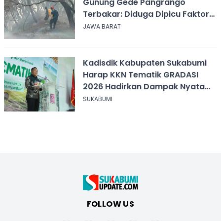
Gunung Gede Pangrango
Terbakar: Diduga Dipicu Faktor
Alam
JAWA BARAT
Kadisdik Kabupaten Sukabumi
Harap KKN Tematik GRADASI
2026 Hadirkan Dampak Nyata
bagi Masyarakat
SUKABUMI
FOLLOW US