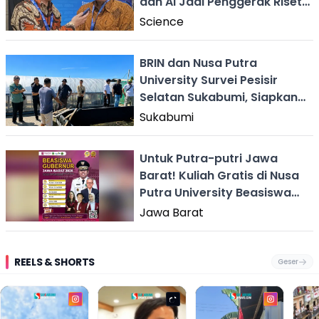
dan AI Jadi Penggerak Riset
Strategis Nasional
Science
BRIN dan Nusa Putra
University Survei Pesisir
Selatan Sukabumi, Siapkan
Riset Produksi Garam
Sukabumi
Untuk Putra-putri Jawa
Barat! Kuliah Gratis di Nusa
Putra University Beasiswa
Gubernur Jabar 2026
Jawa Barat
REELS & SHORTS
Geser