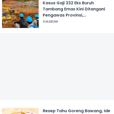
Kasus Gaji 332 Eks Buruh
Tambang Emas Kini Ditangani
Pengawas Provinsi,
Disnakertrans Sukabumi Terus
SUKABUMI
Dampingi
Resep Tahu Goreng Bawang, Ide