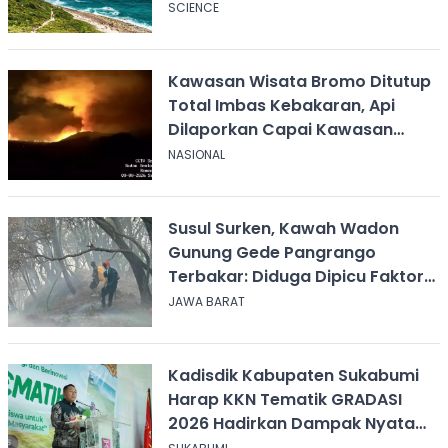
SCIENCE
Kawasan Wisata Bromo Ditutup
Total Imbas Kebakaran, Api
Dilaporkan Capai Kawasan
Sabana
NASIONAL
Susul Surken, Kawah Wadon
Gunung Gede Pangrango
Terbakar: Diduga Dipicu Faktor
Alam
JAWA BARAT
Kadisdik Kabupaten Sukabumi
Harap KKN Tematik GRADASI
2026 Hadirkan Dampak Nyata
bagi Masyarakat