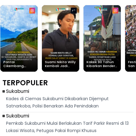
Pantai
Suami Nikita Willy
Kakek 90 Tahun
Fest
Cikembang,
Kembali Jadi
Kibarkan Bendera
San 
Destinasi Wisata
Sorotan, Imami
Merah Putih
Rib
Asri Di Sukabumi,
Salat Jumat Di
Sambil Nyanyikan
Berl
Hanya 40 Menit
Kanada
Lagu Indonesia
Dike
TERPOPULER
Dari
Raya
Ban
Palabuhanratu
Sukabumi
Kades di Ciemas Sukabumi Dikabarkan Dijemput
Satnarkoba, Polisi Benarkan Ada Penindakan
Sukabumi
Pemkab Sukabumi Mulai Berlakukan Tarif Parkir Resmi di 13
Lokasi Wisata, Petugas Pakai Rompi Khusus