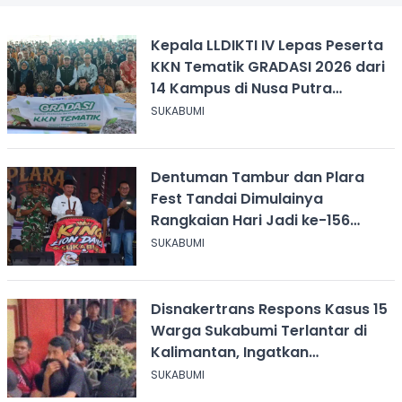
Kepala LLDIKTI IV Lepas Peserta
KKN Tematik GRADASI 2026 dari
14 Kampus di Nusa Putra
University
SUKABUMI
Dentuman Tambur dan Plara
Fest Tandai Dimulainya
Rangkaian Hari Jadi ke-156
Kabupaten Sukabumi
SUKABUMI
Disnakertrans Respons Kasus 15
Warga Sukabumi Terlantar di
Kalimantan, Ingatkan
Pentingnya Perjanjian Kerja
SUKABUMI