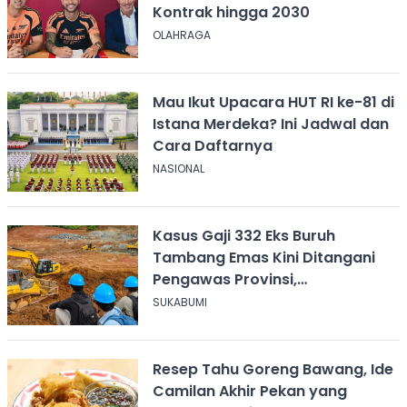
Kontrak hingga 2030
OLAHRAGA
Mau Ikut Upacara HUT RI ke-81 di
Istana Merdeka? Ini Jadwal dan
Cara Daftarnya
NASIONAL
Kasus Gaji 332 Eks Buruh
Tambang Emas Kini Ditangani
Pengawas Provinsi,
Disnakertrans Sukabumi Terus
SUKABUMI
Dampingi
Resep Tahu Goreng Bawang, Ide
Camilan Akhir Pekan yang