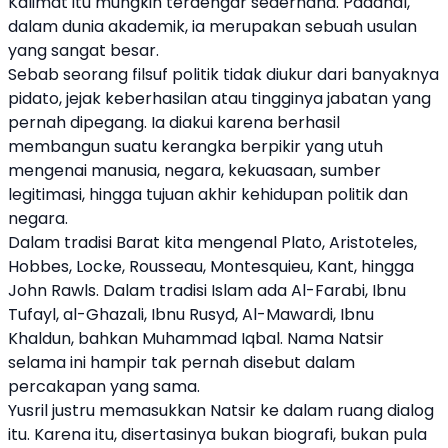
Kalimat itu mungkin terdengar sederhana. Padahal,
dalam dunia akademik, ia merupakan sebuah usulan
yang sangat besar.
Sebab seorang filsuf politik tidak diukur dari banyaknya
pidato, jejak keberhasilan atau tingginya jabatan yang
pernah dipegang. Ia diakui karena berhasil
membangun suatu kerangka berpikir yang utuh
mengenai manusia, negara, kekuasaan, sumber
legitimasi, hingga tujuan akhir kehidupan politik dan
negara.
Dalam tradisi Barat kita mengenal Plato, Aristoteles,
Hobbes, Locke, Rousseau, Montesquieu, Kant, hingga
John Rawls. Dalam tradisi Islam ada Al-Farabi, Ibnu
Tufayl, al-Ghazali, Ibnu Rusyd, Al-Mawardi, Ibnu
Khaldun, bahkan Muhammad Iqbal. Nama Natsir
selama ini hampir tak pernah disebut dalam
percakapan yang sama.
Yusril justru memasukkan Natsir ke dalam ruang dialog
itu. Karena itu, disertasinya bukan biografi, bukan pula