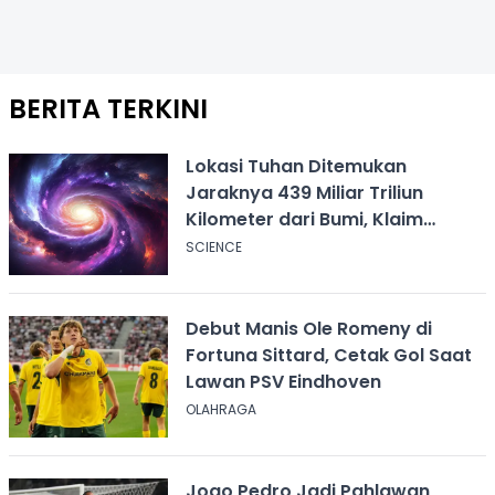
BERITA TERKINI
Lokasi Tuhan Ditemukan
Jaraknya 439 Miliar Triliun
Kilometer dari Bumi, Klaim
Ilmuwan Harvard
SCIENCE
Debut Manis Ole Romeny di
Fortuna Sittard, Cetak Gol Saat
Lawan PSV Eindhoven
OLAHRAGA
Joao Pedro Jadi Pahlawan,