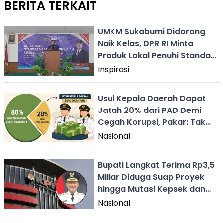
BERITA TERKAIT
UMKM Sukabumi Didorong
Naik Kelas, DPR RI Minta
Produk Lokal Penuhi Standar
Mutu demi Rebut Pasar
Inspirasi
Wisata
Usul Kepala Daerah Dapat
Jatah 20% dari PAD Demi
Cegah Korupsi, Pakar: Tak
Masuk Akal
Nasional
Bupati Langkat Terima Rp3,5
Miliar Diduga Suap Proyek
hingga Mutasi Kepsek dan
Camat
Nasional