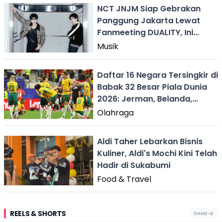
NCT JNJM Siap Gebrakan
Panggung Jakarta Lewat
Fanmeeting DUALITY, Ini
Setlistnya
Musik
Daftar 16 Negara Tersingkir di
Babak 32 Besar Piala Dunia
2026: Jerman, Belanda,
Jepang hingga Kroasia
Olahraga
Angkat Koper
Aldi Taher Lebarkan Bisnis
Kuliner, Aldi's Mochi Kini Telah
Hadir di Sukabumi
Food & Travel
REELS & SHORTS
Geser