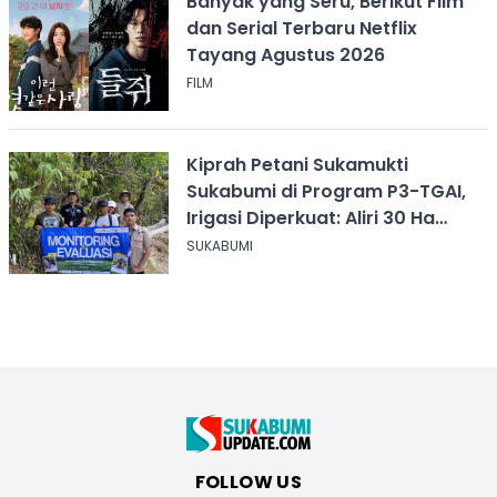
Banyak yang Seru, Berikut Film
dan Serial Terbaru Netflix
Tayang Agustus 2026
FILM
Kiprah Petani Sukamukti
Sukabumi di Program P3-TGAI,
Irigasi Diperkuat: Aliri 30 Ha
Sawah
SUKABUMI
FOLLOW US