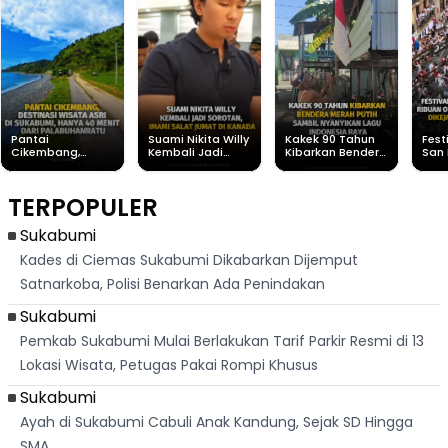
Pantai
Suami Nikita Willy
Kakek 90 Tahun
Fest
Cikembang,
Kembali Jadi
Kibarkan Bendera
San 
Destinasi Wisata
Sorotan, Imami
Merah Putih
Rib
Asri Di Sukabumi,
Salat Jumat Di
Sambil Nyanyikan
Berl
Hanya 40 Menit
Kanada
Lagu Indonesia
Dike
TERPOPULER
Dari
Raya
Ban
Palabuhanratu
Sukabumi
Kades di Ciemas Sukabumi Dikabarkan Dijemput
Satnarkoba, Polisi Benarkan Ada Penindakan
Sukabumi
Pemkab Sukabumi Mulai Berlakukan Tarif Parkir Resmi di 13
Lokasi Wisata, Petugas Pakai Rompi Khusus
Sukabumi
Ayah di Sukabumi Cabuli Anak Kandung, Sejak SD Hingga
SMA