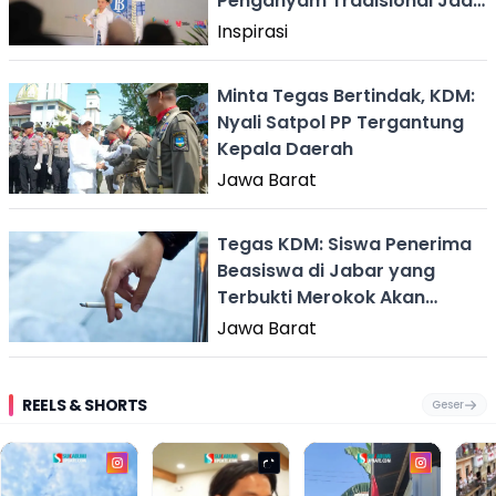
Penganyam Tradisional Jadi
Pengajar di Jawa Barat
Inspirasi
Minta Tegas Bertindak, KDM:
Nyali Satpol PP Tergantung
Kepala Daerah
Jawa Barat
Tegas KDM: Siswa Penerima
Beasiswa di Jabar yang
Terbukti Merokok Akan
Dicabut
Jawa Barat
REELS & SHORTS
Geser