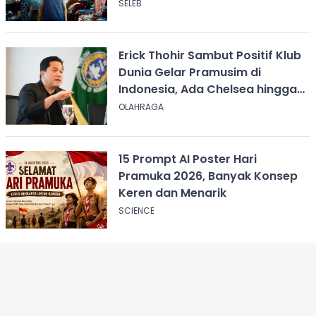
SELEB
Erick Thohir Sambut Positif Klub
Dunia Gelar Pramusim di
Indonesia, Ada Chelsea hingga
AC Milan
OLAHRAGA
15 Prompt AI Poster Hari
Pramuka 2026, Banyak Konsep
Keren dan Menarik
SCIENCE