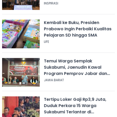
INSPIRASI
Kembali ke Buku, Presiden
Prabowo Ingin Perbaiki Kualitas
Pelajaran SD hingga SMA
LIFE
Temui Warga Semplak
Sukabumi, Jaenudin Kawal
Program Pemprov Jabar dan
Serap Aspirasi
JAWA BARAT
Tertipu Loker Gaji Rp3,9 Juta,
Duduk Perkara 15 Warga
Sukabumi Terlantar di