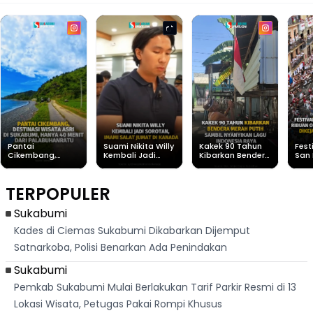
Pantai
Suami Nikita Willy
Kakek 90 Tahun
Fest
Cikembang,
Kembali Jadi
Kibarkan Bendera
San 
Destinasi Wisata
Sorotan, Imami
Merah Putih
Rib
Asri Di Sukabumi,
Salat Jumat Di
Sambil Nyanyikan
Berl
Hanya 40 Menit
Kanada
Lagu Indonesia
Dike
TERPOPULER
Dari
Raya
Ban
Palabuhanratu
Sukabumi
Kades di Ciemas Sukabumi Dikabarkan Dijemput
Satnarkoba, Polisi Benarkan Ada Penindakan
Sukabumi
Pemkab Sukabumi Mulai Berlakukan Tarif Parkir Resmi di 13
Lokasi Wisata, Petugas Pakai Rompi Khusus