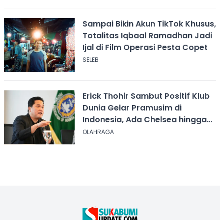
Sampai Bikin Akun TikTok Khusus,
Totalitas Iqbaal Ramadhan Jadi
Ijal di Film Operasi Pesta Copet
SELEB
Erick Thohir Sambut Positif Klub
Dunia Gelar Pramusim di
Indonesia, Ada Chelsea hingga
AC Milan
OLAHRAGA