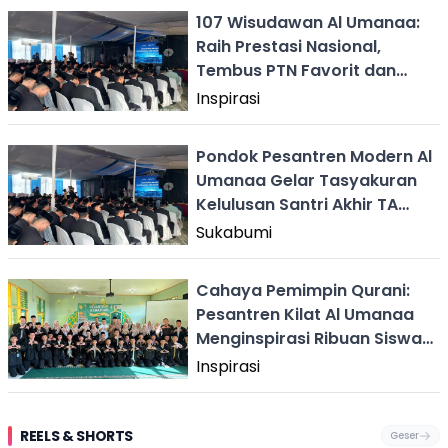
107 Wisudawan Al Umanaa:
Raih Prestasi Nasional,
Tembus PTN Favorit dan
Wakafkan Rp95 Juta
Inspirasi
Pondok Pesantren Modern Al
Umanaa Gelar Tasyakuran
Kelulusan Santri Akhir TA
2025/2026
Sukabumi
Cahaya Pemimpin Qurani:
Pesantren Kilat Al Umanaa
Menginspirasi Ribuan Siswa
di Sukabumi
Inspirasi
REELS & SHORTS
Geser