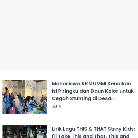
Mahasiswa KKN UMMI Kenalkan
Isi Piringku dan Daun Kelor untuk
Cegah Stunting di Desa
Calingcing
SEHAT
Lirik Lagu THIS & THAT Stray Kids:
I'll Take This and That, This and