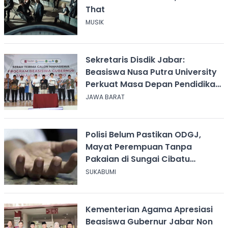
That
MUSIK
Sekretaris Disdik Jabar:
Beasiswa Nusa Putra University
Perkuat Masa Depan Pendidikan
Jawa Barat
JAWA BARAT
Polisi Belum Pastikan ODGJ,
Mayat Perempuan Tanpa
Pakaian di Sungai Cibatu
Cikembar
SUKABUMI
Kementerian Agama Apresiasi
Beasiswa Gubernur Jabar Non