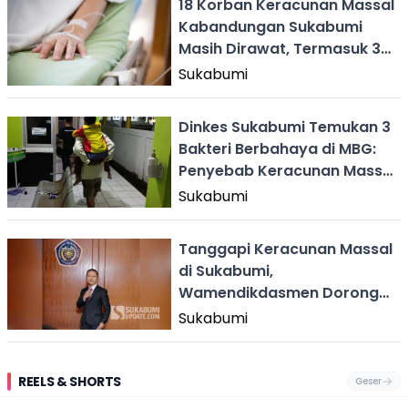
18 Korban Keracunan Massal
Kabandungan Sukabumi
Masih Dirawat, Termasuk 3
Anak-anak
Sukabumi
Dinkes Sukabumi Temukan 3
Bakteri Berbahaya di MBG:
Penyebab Keracunan Massal
di Cidolog
Sukabumi
Tanggapi Keracunan Massal
di Sukabumi,
Wamendikdasmen Dorong
Sekolah Pastikan MBG Aman
Sukabumi
Dikonsumsi
REELS & SHORTS
Geser