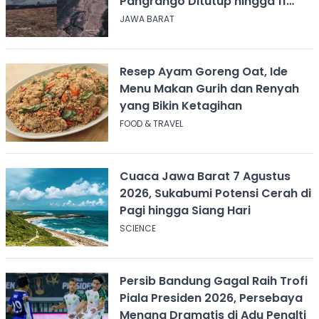
Pangrango Ditutup hingga 11
Agustus 2026
JAWA BARAT
Resep Ayam Goreng Oat, Ide
Menu Makan Gurih dan Renyah
yang Bikin Ketagihan
FOOD & TRAVEL
Cuaca Jawa Barat 7 Agustus
2026, Sukabumi Potensi Cerah di
Pagi hingga Siang Hari
SCIENCE
Persib Bandung Gagal Raih Trofi
Piala Presiden 2026, Persebaya
Menang Dramatis di Adu Penalti