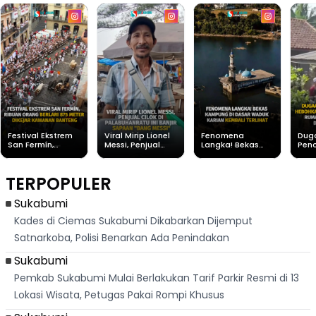
Festival Ekstrem
Viral Mirip Lionel
Fenomena
Dug
San Fermín,
Messi, Penjual
Langka! Bekas
Pen
Ribuan Orang
Cilok di
Kampung di
Heb
Berlari 875 Meter
Palabuhanratu Ini
Dasar Waduk
Sim
Dikejar Kawanan
Banjir Sapaan
Karian Kembali
Suk
TERPOPULER
Banteng
"Bang Messi"
Terlihat
Terd
Dik
Sukabumi
Kades di Ciemas Sukabumi Dikabarkan Dijemput
Satnarkoba, Polisi Benarkan Ada Penindakan
Sukabumi
Pemkab Sukabumi Mulai Berlakukan Tarif Parkir Resmi di 13
Lokasi Wisata, Petugas Pakai Rompi Khusus