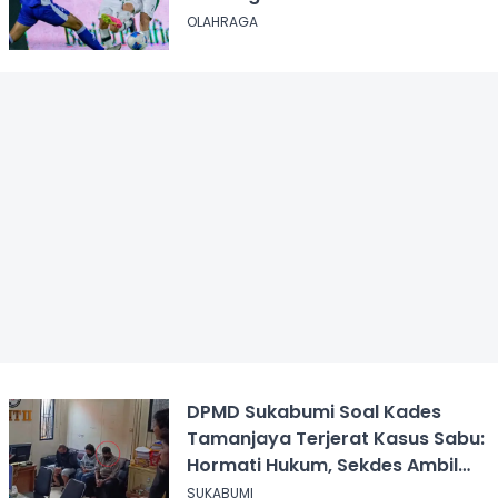
OLAHRAGA
DPMD Sukabumi Soal Kades
Tamanjaya Terjerat Kasus Sabu:
Hormati Hukum, Sekdes Ambil
Alih Pelayanan
SUKABUMI