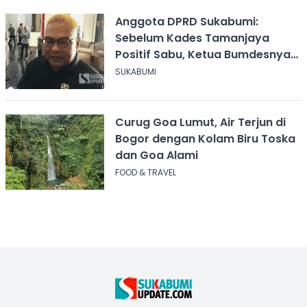
Anggota DPRD Sukabumi:
Sebelum Kades Tamanjaya
Positif Sabu, Ketua Bumdesnya
Juga Terjerat Dugaan Narkoba
SUKABUMI
Curug Goa Lumut, Air Terjun di
Bogor dengan Kolam Biru Toska
dan Goa Alami
FOOD & TRAVEL