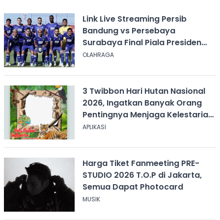
Link Live Streaming Persib
Bandung vs Persebaya
Surabaya Final Piala Presiden
2026, Kick-off Pukul 20.00 WIB
OLAHRAGA
3 Twibbon Hari Hutan Nasional
2026, Ingatkan Banyak Orang
Pentingnya Menjaga Kelestarian
Hutan
APLIKASI
Harga Tiket Fanmeeting PRE-
STUDIO 2026 T.O.P di Jakarta,
Semua Dapat Photocard
MUSIK