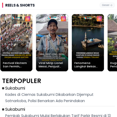
REELS & SHORTS
Geser
Festival Ekstrem
Viral Mirip Lionel
Fenomena
Dug
San Fermín,
Messi, Penjual
Langka! Bekas
Pen
Ribuan Orang
Cilok di
Kampung di
Heb
Berlari 875 Meter
Palabuhanratu Ini
Dasar Waduk
Sim
Dikejar Kawanan
Banjir Sapaan
Karian Kembali
Suk
TERPOPULER
Banteng
"Bang Messi"
Terlihat
Terd
Dik
Sukabumi
Kades di Ciemas Sukabumi Dikabarkan Dijemput
Satnarkoba, Polisi Benarkan Ada Penindakan
Sukabumi
Pemkab Sukabumi Mulai Berlakukan Tarif Parkir Resmi di 13