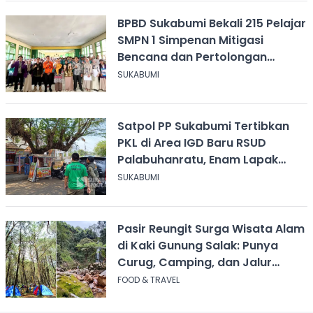
BPBD Sukabumi Bekali 215 Pelajar
SMPN 1 Simpenan Mitigasi
Bencana dan Pertolongan
Psikologis
SUKABUMI
Satpol PP Sukabumi Tertibkan
PKL di Area IGD Baru RSUD
Palabuhanratu, Enam Lapak
Dibongkar Mandiri
SUKABUMI
Pasir Reungit Surga Wisata Alam
di Kaki Gunung Salak: Punya
Curug, Camping, dan Jalur
Pendakian
FOOD & TRAVEL