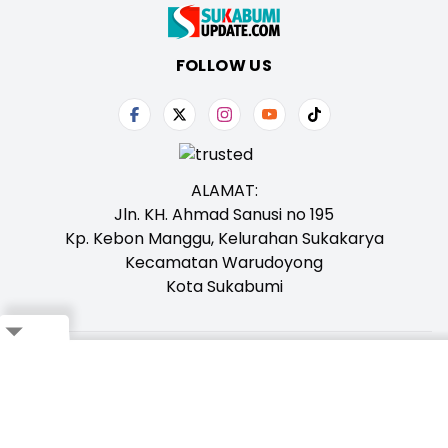
FOLLOW US
ALAMAT:
Jln. KH. Ahmad Sanusi no 195
Kp. Kebon Manggu, Kelurahan Sukakarya
Kecamatan Warudoyong
Kota Sukabumi
Close
Tentang Kami
Redaksi
Iklan
Karir
Kontak
Pedoman
Ikuti Whatsapp Channel Kami,
Klik Disini!
Bagikan ke Whatsapp