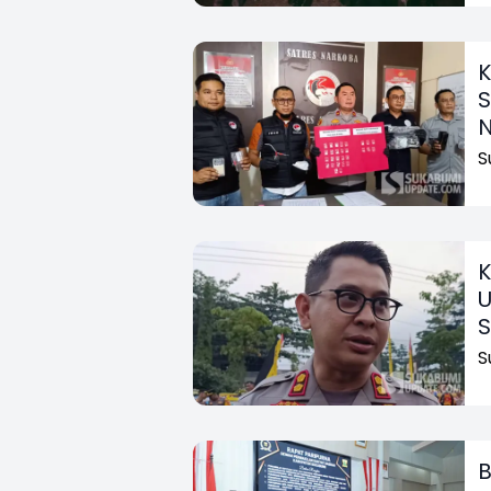
K
S
S
K
U
S
S
B