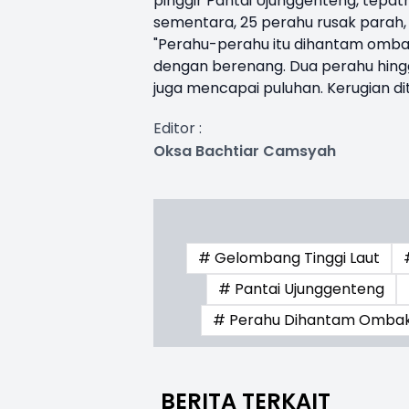
pinggir Pantai Ujunggenteng, tepa
sementara, 25 perahu rusak parah,
"Perahu-perahu itu dihantam omba
dengan berenang. Dua perahu hingga
juga mencapai puluhan. Kerugian dita
Editor :
Oksa Bachtiar Camsyah
# Gelombang Tinggi Laut
# Pantai Ujunggenteng
# Perahu Dihantam Omba
BERITA TERKAIT