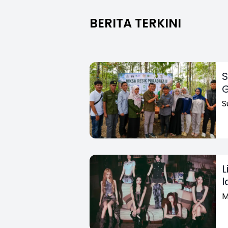
BERITA TERKINI
S
G
S
L
l
M