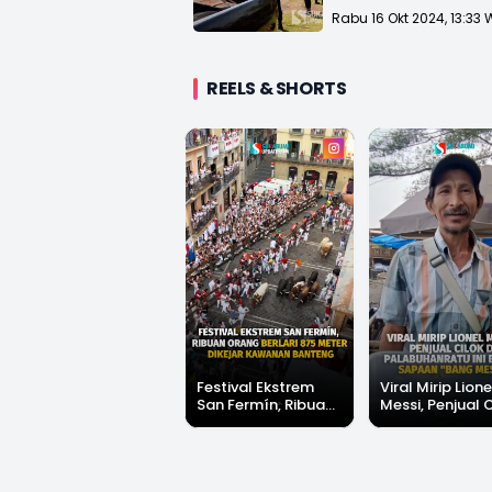
Sukabumi
Rabu 16 Okt 2024, 13:33 
REELS & SHORTS
Festival Ekstrem
Viral Mirip Lione
San Fermín, Ribuan
Messi, Penjual 
Orang Berlari 875
di Palabuhanrat
Meter Dikejar
Banjir Sapaan 
Kawanan Banteng
Messi"