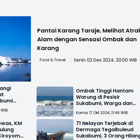
Pantai Karang Taraje, Melihat Atra
Alam dengan Sensasi Ombak dan
Karang
Senin 02 Des 2024, 20:00 WIB
Food & Travel
wangi
Ombak Tinggi Hantam
at
Warung di Pesisir
abumi
Sukabumi, Warga dan
asang
Nelayan Diminta Waspa
0 WIB
Kamis 17 Okt 2024, 11:46 WIB
ewas, KM
71 Nelayan Terjebak di
gulung
Dermaga Tegalbuleud
Ciroyom
Sukabumi, 3 Orang Hilan