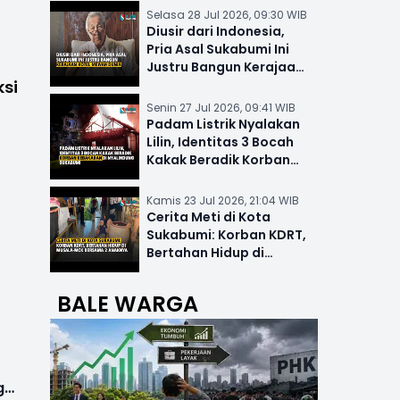
Selasa 28 Jul 2026, 09:30 WIB
Diusir dari Indonesia,
Pria Asal Sukabumi Ini
Justru Bangun Kerajaan
ksi
Hotel Mewah Dunia
Senin 27 Jul 2026, 09:41 WIB
Padam Listrik Nyalakan
Lilin, Identitas 3 Bocah
Kakak Beradik Korban
Kebakaran di Nyalindung
Kamis 23 Jul 2026, 21:04 WIB
Cerita Meti di Kota
Sukabumi: Korban KDRT,
Bertahan Hidup di
Musala-MCK Bersama 2
Anaknya
BALE WARGA
da
g