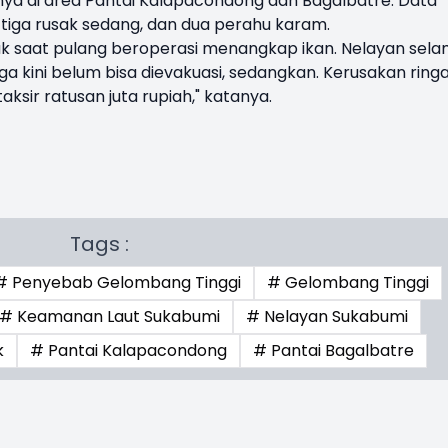
tnya di area Pantai Kalapacondong dan Bagalbatre. Data
 tiga rusak sedang, dan dua perahu karam.
k saat pulang beroperasi menangkap ikan. Nelayan sel
 kini belum bisa dievakuasi, sedangkan. Kerusakan ring
ksir ratusan juta rupiah," katanya.
Tags :
# Penyebab Gelombang Tinggi
# Gelombang Tinggi
# Keamanan Laut Sukabumi
# Nelayan Sukabumi
k
# Pantai Kalapacondong
# Pantai Bagalbatre