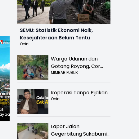
SEMU: Statistik Ekonomi Naik,
Kesejahteraan Belum Tentu
Opini
Warga Udunan dan
Gotong Royong, Cor
MIMBAR PUBLIK
Jalan Hancur di
Nyalindung Sukabumi
Koperasi Tanpa Pijakan
Opini
at
Hilangnya Jejak
Widal: Sandi Lama
ayaan,
Kejayaan: Saat Teh
yang Masih Hidup di
wal
Parakansalak
Sukabumi
han: Jejak
Kuasai Pasar Eropa,
Lapor Jalan
ekade
Kini Tinggal Sejarah
Gegerbitung Sukabumi
miupdate.com