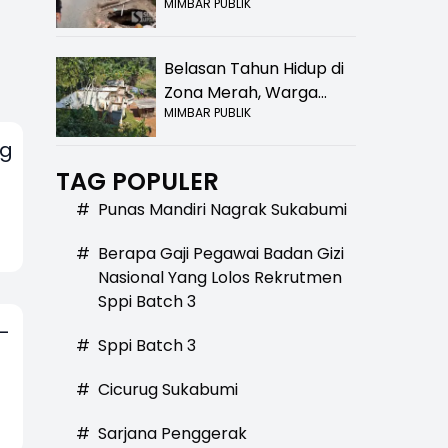
MIMBAR PUBLIK
Bolong! Bahaya Bagi
Pengendara
Belasan Tahun Hidup di
Zona Merah, Warga
MIMBAR PUBLIK
Kampung Nangewer
Purabaya Masih
ng
Menanti Kepastian
TAG POPULER
Relokasi
#
Punas Mandiri Nagrak Sukabumi
#
Berapa Gaji Pegawai Badan Gizi
Nasional Yang Lolos Rekrutmen
Sppi Batch 3
-
#
Sppi Batch 3
#
Cicurug Sukabumi
#
Sarjana Penggerak