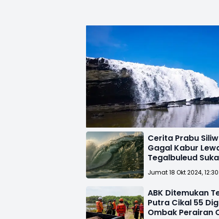
Cerita Prabu Sili
Gagal Kabur Lew
Tegalbuleud Suk
Karena Ombak P
Jumat 18 Okt 2024, 12:3
ABK Ditemukan T
Putra Cikal 55 Di
Ombak Perairan 