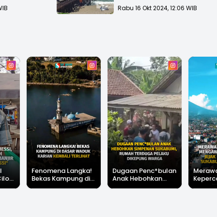
Disapu Ombak
WIB
Rabu 16 Okt 2024, 12:06 WIB
l
Fenomena Langka!
Dugaan Penc*bulan
Meraw
Cilok
Bekas Kampung di
Anak Hebohkan
Keperc
u Ini
Dasar Waduk Karian
Simpenan
Menga
"Bang
Kembali Terlihat
Sukabumi, Rumah
Peruba
Terduga Pelaku
Satu D
Dikepung Warga
Sukabu