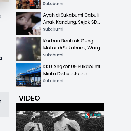
Resmi di 13 Lokasi Wisata,
Sukabumi
Petugas Pakai Rompi
Ayah di Sukabumi Cabuli
,
Khusus
Anak Kandung, Sejak SD
Hingga SMA
Sukabumi
Korban Bentrok Geng
Motor di Sukabumi, Warga
dan Sopir Tangki
Sukabumi
a
Pertamina Kena Bacok
KKU Angkot 09 Sukabumi
Minta Dishub Jabar
Tertibkan Trayek Ciawi-
Sukabumi
Cicurug: Ancam Mogok
Narik
VIDEO
n