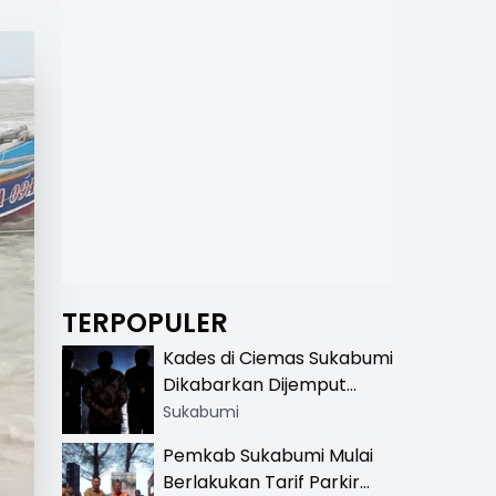
TERPOPULER
Kades di Ciemas Sukabumi
Dikabarkan Dijemput
Satnarkoba, Polisi
Sukabumi
Benarkan Ada Penindakan
Pemkab Sukabumi Mulai
Berlakukan Tarif Parkir