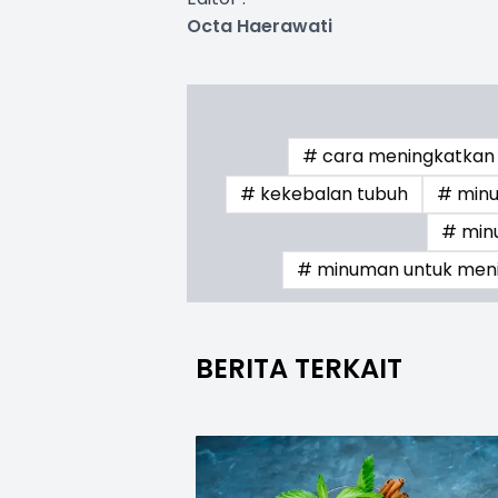
Octa Haerawati
# cara meningkatkan
# kekebalan tubuh
# minu
# min
# minuman untuk meni
BERITA TERKAIT