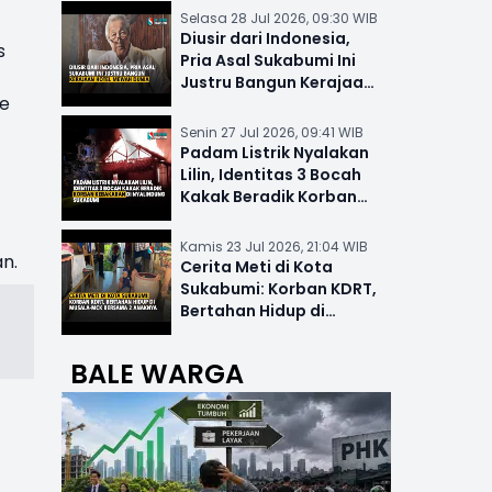
Selasa 28 Jul 2026, 09:30 WIB
Diusir dari Indonesia,
s
Pria Asal Sukabumi Ini
Justru Bangun Kerajaan
me
Hotel Mewah Dunia
Senin 27 Jul 2026, 09:41 WIB
Padam Listrik Nyalakan
Lilin, Identitas 3 Bocah
Kakak Beradik Korban
Kebakaran di Nyalindung
Kamis 23 Jul 2026, 21:04 WIB
n.
Cerita Meti di Kota
Sukabumi: Korban KDRT,
Bertahan Hidup di
Musala-MCK Bersama 2
Anaknya
BALE WARGA