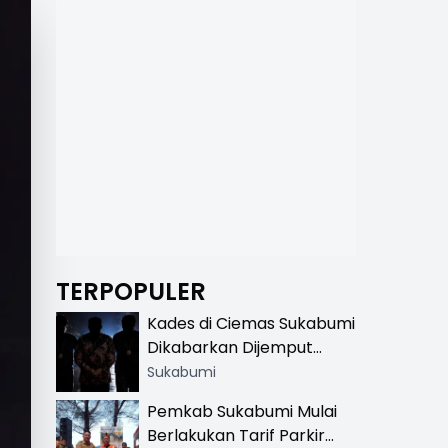
TERPOPULER
Kades di Ciemas Sukabumi
Dikabarkan Dijemput
Satnarkoba, Polisi
Sukabumi
Benarkan Ada Penindakan
Pemkab Sukabumi Mulai
Berlakukan Tarif Parkir