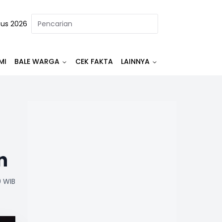
tus 2026
MI
BALE WARGA
CEK FAKTA
LAINNYA
n
0 WIB