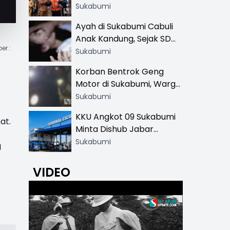
Resmi di 13 Lokasi Wisata,
Sukabumi
Petugas Pakai Rompi
Ayah di Sukabumi Cabuli
Khusus
Anak Kandung, Sejak SD
er :
Hingga SMA
Sukabumi
Korban Bentrok Geng
Motor di Sukabumi, Warga
dan Sopir Tangki
Sukabumi
Pertamina Kena Bacok
KKU Angkot 09 Sukabumi
at.
Minta Dishub Jabar
Tertibkan Trayek Ciawi-
Sukabumi
g
Cicurug: Ancam Mogok
Narik
VIDEO