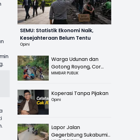
n
SEMU: Statistik Ekonomi Naik,
Kesejahteraan Belum Tentu
an
Opini
umin
Warga Udunan dan
g.
Gotong Royong, Cor
MIMBAR PUBLIK
Jalan Hancur di
Nyalindung Sukabumi
Koperasi Tanpa Pijakan
Opini
a
i
.
Lapor Jalan
Gegerbitung Sukabumi