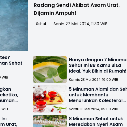
Radang Sendi Akibat Asam Urat,
Dijamin Ampuh!
Senin 27 Mei 2024, 11:30 WIB
Sehat
etes?
Hanya dengan 7 Minuma
man Sehat
Sehat Ini BB Kamu Bisa
Ideal, Yuk Bikin di Rumah!
0 WIB
Kamis 23 Mei 2024, 16:00 WIB
ngkan
5 Minuman Alami dan Se
eketika,
untuk Membantu
inuman
Menurunkan Kolesterol
Tinggi
0 WIB
Sabtu 18 Mei 2024, 09:00 WIB
Ini
8 Minuman Sehat untuk
m Urat,
Meredakan Nyeri Asam