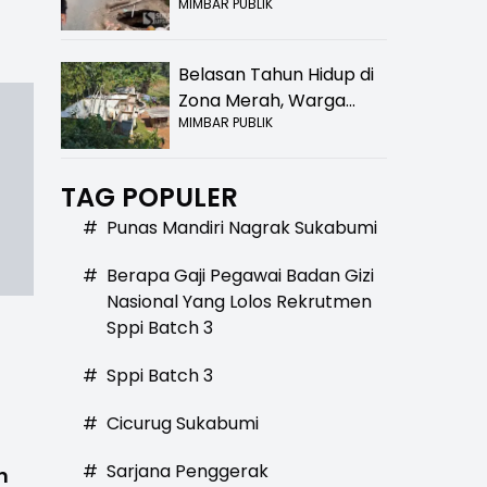
MIMBAR PUBLIK
Bolong! Bahaya Bagi
Pengendara
Belasan Tahun Hidup di
Zona Merah, Warga
MIMBAR PUBLIK
Kampung Nangewer
Purabaya Masih
Menanti Kepastian
TAG POPULER
Relokasi
#
Punas Mandiri Nagrak Sukabumi
#
Berapa Gaji Pegawai Badan Gizi
Nasional Yang Lolos Rekrutmen
Sppi Batch 3
#
Sppi Batch 3
#
Cicurug Sukabumi
#
Sarjana Penggerak
n