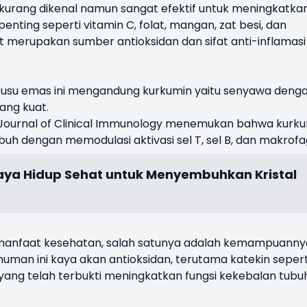
kurang dikenal namun sangat efektif untuk meningkatka
enting seperti vitamin C, folat, mangan, zat besi, dan
 bit merupakan sumber antioksidan dan sifat anti-inflamasi
i susu emas ini mengandung kurkumin yaitu senyawa deng
yang kuat.
h Journal of Clinical Immunology menemukan bahwa kurk
h dengan memodulasi aktivasi sel T, sel B, dan makrofa
ya Hidup Sehat untuk Menyembuhkan Kristal
 manfaat kesehatan, salah satunya adalah kemampuanny
uman ini kaya akan antioksidan, terutama katekin sepert
 yang telah terbukti meningkatkan fungsi kekebalan tubuh