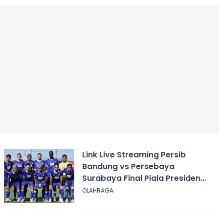
Link Live Streaming Persib
Bandung vs Persebaya
Surabaya Final Piala Presiden
2026, Kick-off Pukul 20.00 WIB
OLAHRAGA