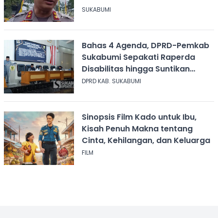
Narkoba
SUKABUMI
Bahas 4 Agenda, DPRD-Pemkab
Sukabumi Sepakati Raperda
Disabilitas hingga Suntikan
Modal Perum Pesona Wisata
DPRD KAB. SUKABUMI
Sinopsis Film Kado untuk Ibu,
Kisah Penuh Makna tentang
Cinta, Kehilangan, dan Keluarga
FILM