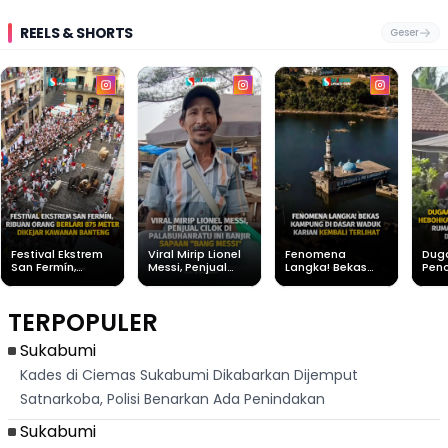
REELS & SHORTS
Geser
Festival Ekstrem
Viral Mirip Lionel
Fenomena
Dug
San Fermín,
Messi, Penjual
Langka! Bekas
Pen
Ribuan Orang
Cilok di
Kampung di
Heb
Berlari 875 Meter
Palabuhanratu Ini
Dasar Waduk
Sim
Dikejar Kawanan
Banjir Sapaan
Karian Kembali
Suk
TERPOPULER
Banteng
"Bang Messi"
Terlihat
Terd
Dik
Sukabumi
Kades di Ciemas Sukabumi Dikabarkan Dijemput
Satnarkoba, Polisi Benarkan Ada Penindakan
Sukabumi