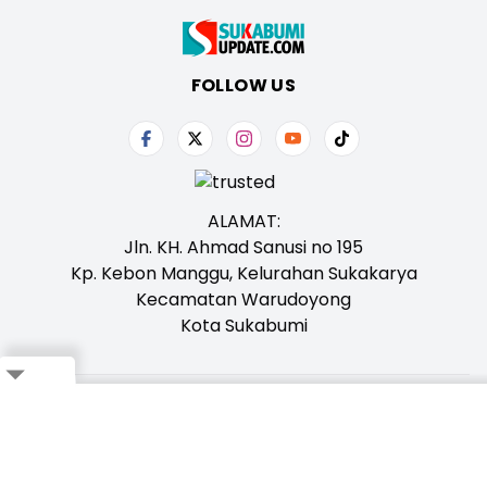
FOLLOW US
ALAMAT:
Jln. KH. Ahmad Sanusi no 195
Kp. Kebon Manggu, Kelurahan Sukakarya
Kecamatan Warudoyong
Kota Sukabumi
Close
Tentang Kami
Redaksi
Iklan
Karir
Kontak
Pedoman
Ikuti Whatsapp Channel Kami,
Klik Disini!