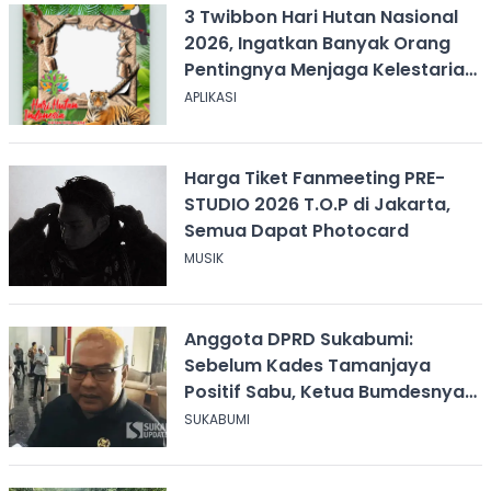
3 Twibbon Hari Hutan Nasional
2026, Ingatkan Banyak Orang
Pentingnya Menjaga Kelestarian
Hutan
APLIKASI
Harga Tiket Fanmeeting PRE-
STUDIO 2026 T.O.P di Jakarta,
Semua Dapat Photocard
MUSIK
Anggota DPRD Sukabumi:
Sebelum Kades Tamanjaya
Positif Sabu, Ketua Bumdesnya
Juga Terjerat Dugaan Narkoba
SUKABUMI