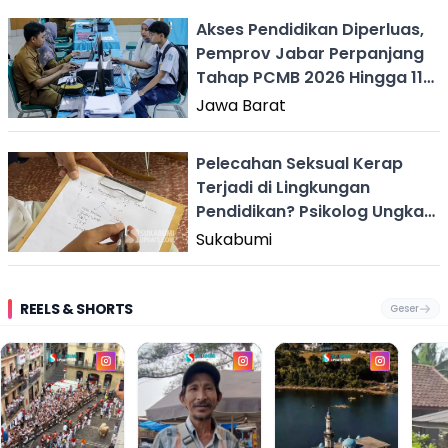
Akses Pendidikan Diperluas,
Pemprov Jabar Perpanjang
Tahap PCMB 2026 Hingga 11
Juni
Jawa Barat
Pelecahan Seksual Kerap
Terjadi di Lingkungan
Pendidikan? Psikolog Ungkap
Pola dan Modus Pelaku
Sukabumi
REELS & SHORTS
Geser