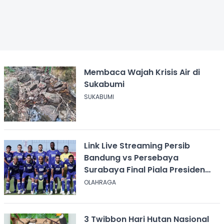
Membaca Wajah Krisis Air di
Sukabumi
SUKABUMI
Link Live Streaming Persib
Bandung vs Persebaya
Surabaya Final Piala Presiden
2026, Kick-off Pukul 20.00 WIB
OLAHRAGA
3 Twibbon Hari Hutan Nasional