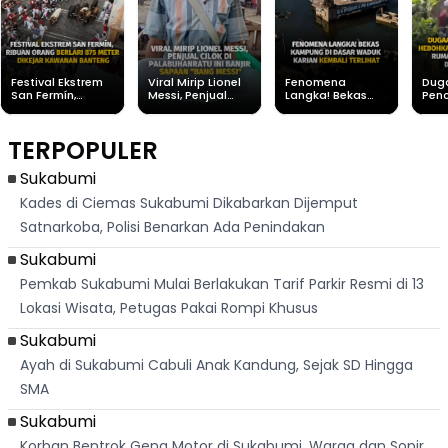
Festival Ekstrem
Viral Mirip Lionel
Fenomena
Dug
San Fermín,
Messi, Penjual
Langka! Bekas
Pen
Ribuan Orang
Cilok di
Kampung di
Heb
Berlari 875 Meter
Palabuhanratu Ini
Dasar Waduk
Sim
Dikejar Kawanan
Banjir Sapaan
Karian Kembali
Suk
TERPOPULER
Banteng
"Bang Messi"
Terlihat
Terd
Dik
Sukabumi
Kades di Ciemas Sukabumi Dikabarkan Dijemput
Satnarkoba, Polisi Benarkan Ada Penindakan
Sukabumi
Pemkab Sukabumi Mulai Berlakukan Tarif Parkir Resmi di 13
Lokasi Wisata, Petugas Pakai Rompi Khusus
Sukabumi
Ayah di Sukabumi Cabuli Anak Kandung, Sejak SD Hingga
SMA
Sukabumi
Korban Bentrok Geng Motor di Sukabumi, Warga dan Sopir