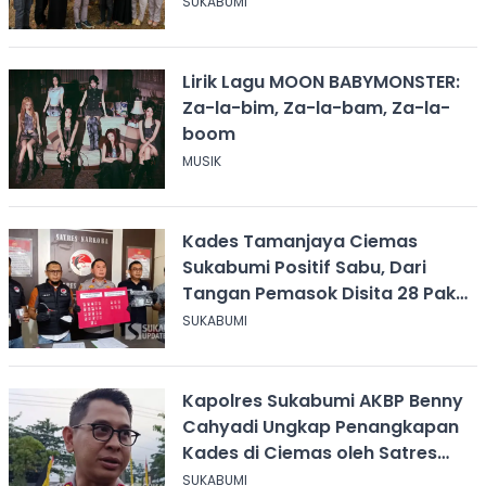
SUKABUMI
Lirik Lagu MOON BABYMONSTER:
Za-la-bim, Za-la-bam, Za-la-
boom
MUSIK
Kades Tamanjaya Ciemas
Sukabumi Positif Sabu, Dari
Tangan Pemasok Disita 28 Paket
Narkoba
SUKABUMI
Kapolres Sukabumi AKBP Benny
Cahyadi Ungkap Penangkapan
Kades di Ciemas oleh Satres
Narkoba
SUKABUMI