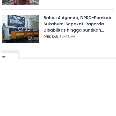
Bahas 4 Agenda, DPRD-Pemkab
Sukabumi Sepakati Raperda
Disabilitas hingga Suntikan
Modal Perum Pesona Wisata
DPRD KAB. SUKABUMI
Close
Ikuti Whatsapp Channel Kami,
Klik Disini!
Bagikan ke Whatsapp
FOLLOW US