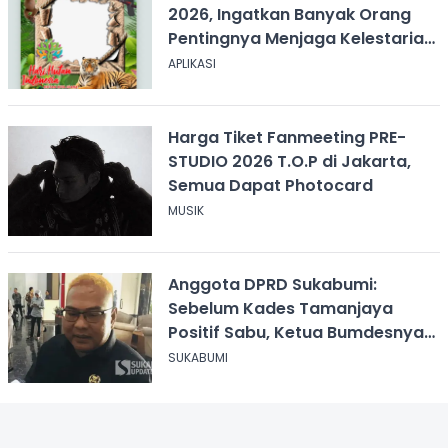
2026, Ingatkan Banyak Orang
Pentingnya Menjaga Kelestarian
Hutan
APLIKASI
Harga Tiket Fanmeeting PRE-
STUDIO 2026 T.O.P di Jakarta,
Semua Dapat Photocard
MUSIK
Anggota DPRD Sukabumi:
Sebelum Kades Tamanjaya
Positif Sabu, Ketua Bumdesnya
Juga Terjerat Dugaan Narkoba
SUKABUMI