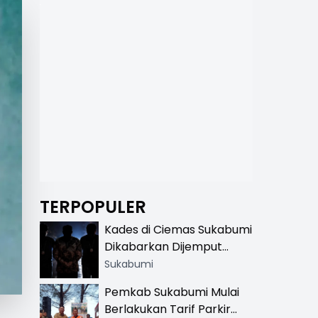
TERPOPULER
Kades di Ciemas Sukabumi
Dikabarkan Dijemput
Satnarkoba, Polisi
Sukabumi
Benarkan Ada Penindakan
Pemkab Sukabumi Mulai
Berlakukan Tarif Parkir