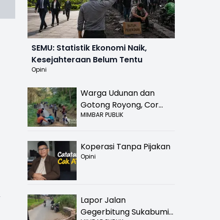
SEMU: Statistik Ekonomi Naik,
Kesejahteraan Belum Tentu
Opini
Warga Udunan dan
Gotong Royong, Cor
MIMBAR PUBLIK
Jalan Hancur di
Nyalindung Sukabumi
Koperasi Tanpa Pijakan
Opini
,
Lapor Jalan
Gegerbitung Sukabumi