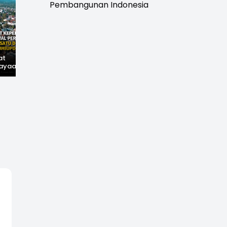
Pembangunan Indonesia
at
Hilangnya Jejak
Widal: Sandi Lama
ayaan,
Kejayaan: Saat Teh
yang Masih Hidup di
wal
Parakansalak
Sukabumi
han: Jejak
Kuasai Pasar Eropa,
ekade
Kini Tinggal Sejarah
miupdate.com