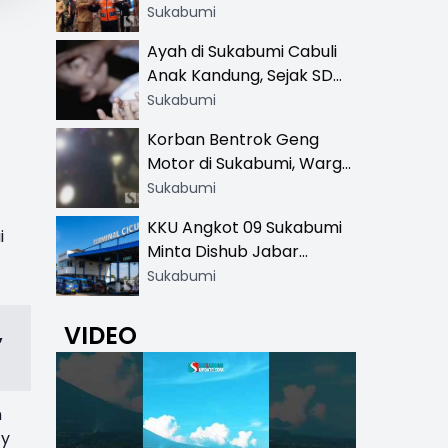
Resmi di 13 Lokasi Wisata,
Sukabumi
Petugas Pakai Rompi
Ayah di Sukabumi Cabuli
Khusus
Anak Kandung, Sejak SD
Hingga SMA
Sukabumi
Korban Bentrok Geng
Motor di Sukabumi, Warga
dan Sopir Tangki
Sukabumi
Pertamina Kena Bacok
KKU Angkot 09 Sukabumi
i
Minta Dishub Jabar
Tertibkan Trayek Ciawi-
Sukabumi
Cicurug: Ancam Mogok
Narik
VIDEO
,
n
ty