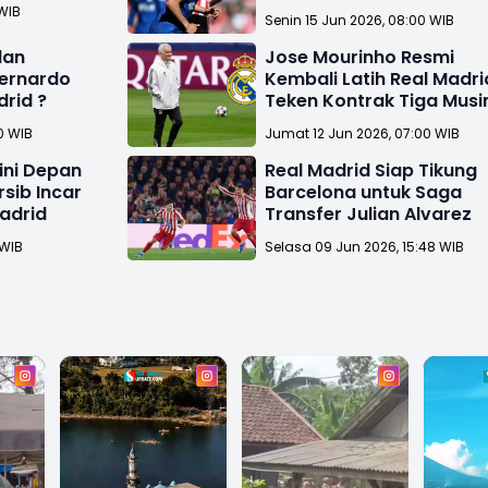
 WIB
Senin 15 Jun 2026, 08:00 WIB
dan
Jose Mourinho Resmi
Bernardo
Kembali Latih Real Madri
drid ?
Teken Kontrak Tiga Mus
0 WIB
Jumat 12 Jun 2026, 07:00 WIB
ini Depan
Real Madrid Siap Tikung
sib Incar
Barcelona untuk Saga
adrid
Transfer Julian Alvarez
 WIB
Selasa 09 Jun 2026, 15:48 WIB