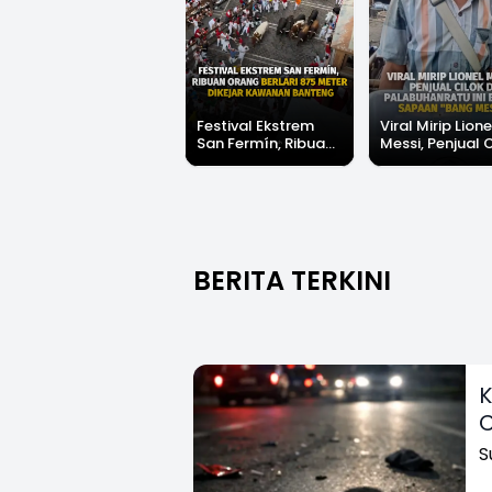
Festival Ekstrem
Viral Mirip Lione
San Fermín, Ribuan
Messi, Penjual 
Orang Berlari 875
di Palabuhanrat
Meter Dikejar
Banjir Sapaan 
Kawanan Banteng
Messi"
BERITA TERKINI
K
C
S