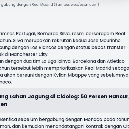
bergabung dengan Real Madrid (Sumber: web/espn.com)
imnas Portugal,
Bernardo Silva
, resmi berseragam
Real
tahun. Silva merupakan rekrutan kedua
Jose Mourinho
gabung dengan Los Blancos dengan status bebas transfer
k di
Manchester City
.
n dengan dua tim La Liga lainya, Barcelona dan Atletico
ahun tersebut lebih memprioritaskan Real Madrid sebaga
 Ia akan bereuni dengan Kylian Mbappe yang sebelumnya
naco.
ang Lahan Jagung di Cidolog: 50 Persen Hancur
nen
uda Benfica sebelum bergabung dengan Monaco pada tahu
jaman, dan kemudian menandatangani kontrak dengan Ci