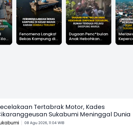
l
Fenomena Langka!
Dugaan Penc*bulan
Meraw
Cilok
Bekas Kampung di
Anak Hebohkan
Keperc
u Ini
Dasar Waduk Karian
Simpenan
Menga
"Bang
Kembali Terlihat
Sukabumi, Rumah
Peruba
Terduga Pelaku
Satu D
Dikepung Warga
Sukabu
ecelakaan Tertabrak Motor, Kades
ikaranggeusan Sukabumi Meninggal Dunia
ukabumi
08 Agu 2026, 11:04 WIB