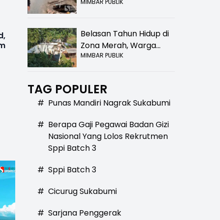
MIMBAR PUBLIK
Bolong! Bahaya Bagi
Pengendara
Belasan Tahun Hidup di
d,
im
Zona Merah, Warga
MIMBAR PUBLIK
Kampung Nangewer
Purabaya Masih
Menanti Kepastian
TAG POPULER
Relokasi
#
Punas Mandiri Nagrak Sukabumi
#
Berapa Gaji Pegawai Badan Gizi
Nasional Yang Lolos Rekrutmen
Sppi Batch 3
#
Sppi Batch 3
#
Cicurug Sukabumi
#
Sarjana Penggerak