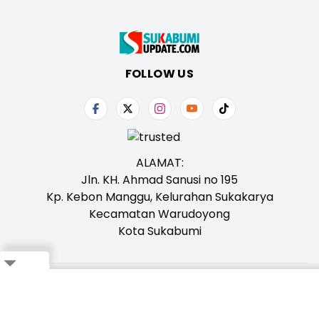
FOLLOW US
ALAMAT:
Jln. KH. Ahmad Sanusi no 195
Kp. Kebon Manggu, Kelurahan Sukakarya
Kecamatan Warudoyong
Kota Sukabumi
Close
Tentang Kami
Redaksi
Iklan
Karir
Kontak
Pedoman
Ikuti Whatsapp Channel Kami,
Klik Disini!