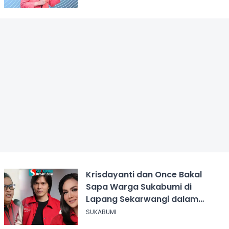
Krisdayanti dan Once Bakal
Sapa Warga Sukabumi di
Lapang Sekarwangi dalam
Rangka Hari ASI Sedunia
SUKABUMI