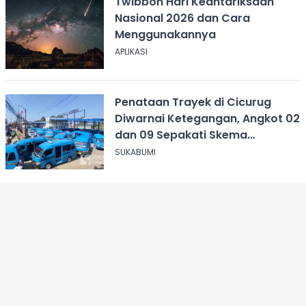
Twibbon Hari Keantariksaan
Nasional 2026 dan Cara
Menggunakannya
APLIKASI
Penataan Trayek di Cicurug
Diwarnai Ketegangan, Angkot 02
dan 09 Sepakati Skema
Sementara
SUKABUMI