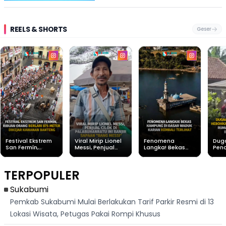
REELS & SHORTS
Geser
Festival Ekstrem
Viral Mirip Lionel
Fenomena
Dug
San Fermín,
Messi, Penjual
Langka! Bekas
Pen
Ribuan Orang
Cilok di
Kampung di
Heb
Berlari 875 Meter
Palabuhanratu Ini
Dasar Waduk
Sim
Dikejar Kawanan
Banjir Sapaan
Karian Kembali
Suk
TERPOPULER
Banteng
"Bang Messi"
Terlihat
Terd
Dik
Sukabumi
Pemkab Sukabumi Mulai Berlakukan Tarif Parkir Resmi di 13
Lokasi Wisata, Petugas Pakai Rompi Khusus