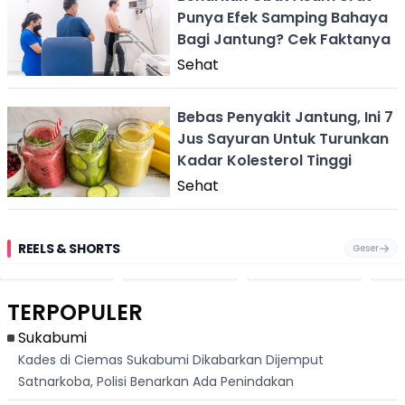
Punya Efek Samping Bahaya
Bagi Jantung? Cek Faktanya
Sehat
Bebas Penyakit Jantung, Ini 7
Jus Sayuran Untuk Turunkan
Kadar Kolesterol Tinggi
Sehat
REELS & SHORTS
Geser
Pantai
Suami Nikita Willy
Kakek 90 Tahun
Fest
Cikembang,
Kembali Jadi
Kibarkan Bendera
San 
Destinasi Wisata
Sorotan, Imami
Merah Putih
Rib
Asri Di Sukabumi,
Salat Jumat Di
Sambil Nyanyikan
Berl
Hanya 40 Menit
Kanada
Lagu Indonesia
Dike
TERPOPULER
Dari
Raya
Ban
Palabuhanratu
Sukabumi
Kades di Ciemas Sukabumi Dikabarkan Dijemput
Satnarkoba, Polisi Benarkan Ada Penindakan