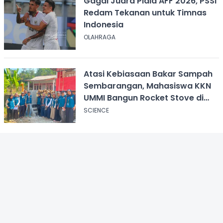
Gagal Juara Piala AFF 2026, PSSI
Redam Tekanan untuk Timnas
Indonesia
OLAHRAGA
Atasi Kebiasaan Bakar Sampah
Sembarangan, Mahasiswa KKN
UMMI Bangun Rocket Stove di
Desa Pagelaran
SCIENCE