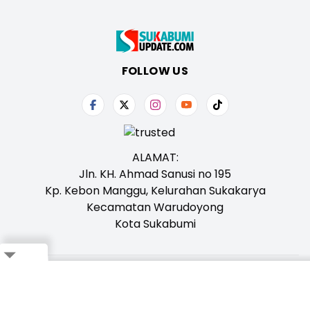
FOLLOW US
ALAMAT:
Jln. KH. Ahmad Sanusi no 195
Kp. Kebon Manggu, Kelurahan Sukakarya
Kecamatan Warudoyong
Kota Sukabumi
Close
Tentang Kami
Redaksi
Iklan
Karir
Kontak
Pedoman
Ikuti Whatsapp Channel Kami,
Klik Disini!