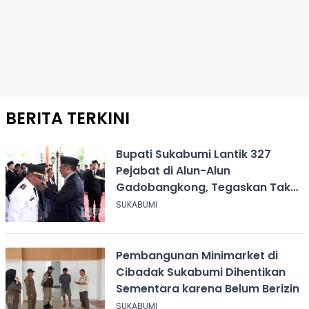
BERITA TERKINI
Bupati Sukabumi Lantik 327
Pejabat di Alun-Alun
Gadobangkong, Tegaskan Tak
Ada Jual Beli Jabatan
SUKABUMI
Pembangunan Minimarket di
Cibadak Sukabumi Dihentikan
Sementara karena Belum Berizin
SUKABUMI