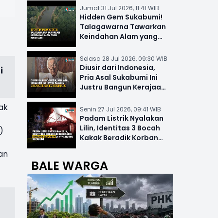
Jumat 31 Jul 2026, 11:41 WIB
Hidden Gem Sukabumi!
Talagawarna Tawarkan
Keindahan Alam yang
Masih Asri
Selasa 28 Jul 2026, 09:30 WIB
Diusir dari Indonesia,
i
Pria Asal Sukabumi Ini
Justru Bangun Kerajaan
Hotel Mewah Dunia
ak
Senin 27 Jul 2026, 09:41 WIB
Padam Listrik Nyalakan
Lilin, Identitas 3 Bocah
)
Kakak Beradik Korban
Kebakaran di Nyalindung
an
BALE WARGA