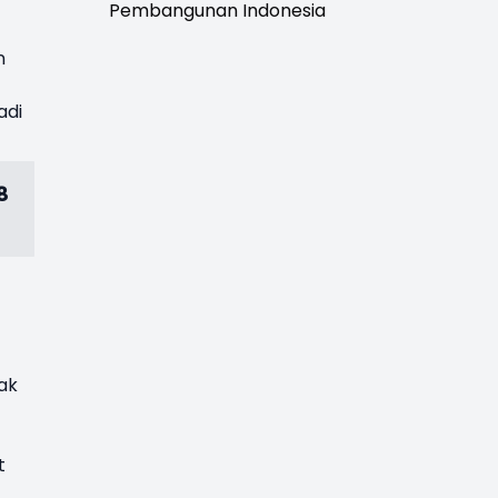
Pembangunan Indonesia
n
adi
8
ak
t