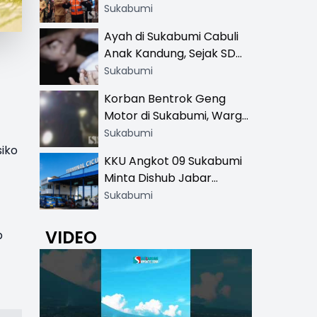
Resmi di 13 Lokasi Wisata,
Sukabumi
Petugas Pakai Rompi
Ayah di Sukabumi Cabuli
Khusus
Anak Kandung, Sejak SD
Hingga SMA
Sukabumi
Korban Bentrok Geng
Motor di Sukabumi, Warga
dan Sopir Tangki
Sukabumi
Pertamina Kena Bacok
siko
KKU Angkot 09 Sukabumi
Minta Dishub Jabar
Tertibkan Trayek Ciawi-
Sukabumi
Cicurug: Ancam Mogok
Narik
VIDEO
b