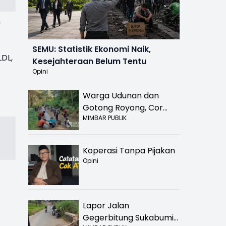
n
SEMU: Statistik Ekonomi Naik,
DL,
Kesejahteraan Belum Tentu
Opini
Warga Udunan dan
Gotong Royong, Cor
MIMBAR PUBLIK
Jalan Hancur di
Nyalindung Sukabumi
Koperasi Tanpa Pijakan
Opini
Lapor Jalan
Gegerbitung Sukabumi