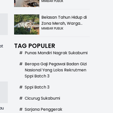
MIMBAR PUBLIK
Bolong! Bahaya Bagi
Pengendara
Belasan Tahun Hidup di
Zona Merah, Warga
MIMBAR PUBLIK
Kampung Nangewer
Purabaya Masih
Menanti Kepastian
TAG POPULER
at
Relokasi
#
Punas Mandiri Nagrak Sukabumi
#
Berapa Gaji Pegawai Badan Gizi
Nasional Yang Lolos Rekrutmen
Sppi Batch 3
#
Sppi Batch 3
#
Cicurug Sukabumi
au
#
Sarjana Penggerak