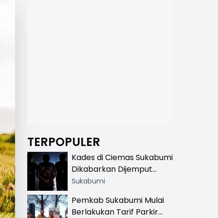
TERPOPULER
Kades di Ciemas Sukabumi
Dikabarkan Dijemput
Satnarkoba, Polisi
Sukabumi
Benarkan Ada Penindakan
Pemkab Sukabumi Mulai
Berlakukan Tarif Parkir