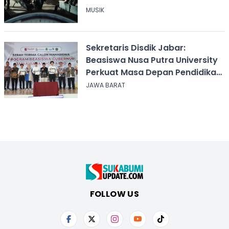
MUSIK
Sekretaris Disdik Jabar:
Beasiswa Nusa Putra University
Perkuat Masa Depan Pendidikan
Jawa Barat
JAWA BARAT
FOLLOW US