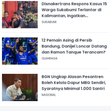
Disnakertrans Respons Kasus 15
Warga Sukabumi Terlantar di
Kalimantan, Ingatkan
Pentingnya Perjanjian Kerja
SUKABUMI
12 Pemain Asing di Persib
Bandung, Danijel Loncar Datang
dan Ramon Tanque Terancam?
OLAHRAGA
BGN Ungkap Alasan Pesantren
Boleh Kelola Dapur MBG Sendiri,
Syaratnya Minimal 1.000 Santri
NASIONAL