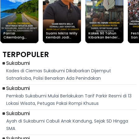
Pantai
Suami Nikita Willy
Kakek 90 Tahun
Fest
Cikembang,
Kembali Jadi
Kibarkan Bendera
San 
Destinasi Wisata
Sorotan, Imami
Merah Putih
Rib
Asri Di Sukabumi,
Salat Jumat Di
Sambil Nyanyikan
Berl
Hanya 40 Menit
Kanada
Lagu Indonesia
Dike
TERPOPULER
Dari
Raya
Ban
Palabuhanratu
Sukabumi
Kades di Ciemas Sukabumi Dikabarkan Dijemput
Satnarkoba, Polisi Benarkan Ada Penindakan
Sukabumi
Pemkab Sukabumi Mulai Berlakukan Tarif Parkir Resmi di 13
Lokasi Wisata, Petugas Pakai Rompi Khusus
Sukabumi
Ayah di Sukabumi Cabuli Anak Kandung, Sejak SD Hingga
SMA
Sukabumi