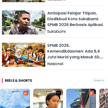
Antisipasi Pelajar Titipan,
Disdikbud Kota Sukabumi:
SPMB 2026 Berbasis Aplikasi
Sukabumi
SPMB 2026,
Kemendikdasmen: Ada 9,4
Juta Murid yang Masuk SD,
SMP dan SMA
Nasional
REELS & SHORTS
Geser