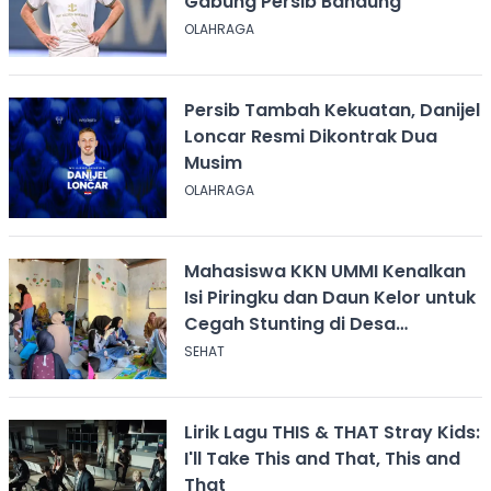
Gabung Persib Bandung
OLAHRAGA
Persib Tambah Kekuatan, Danijel
Loncar Resmi Dikontrak Dua
Musim
OLAHRAGA
Mahasiswa KKN UMMI Kenalkan
Isi Piringku dan Daun Kelor untuk
Cegah Stunting di Desa
Calingcing
SEHAT
Lirik Lagu THIS & THAT Stray Kids:
I'll Take This and That, This and
That