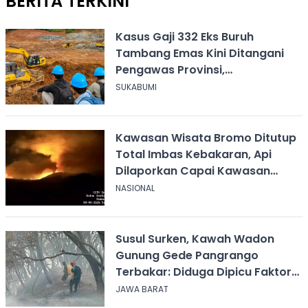
BERITA TERKINI
Kasus Gaji 332 Eks Buruh
Tambang Emas Kini Ditangani
Pengawas Provinsi,
Disnakertrans Sukabumi Terus
SUKABUMI
Dampingi
Kawasan Wisata Bromo Ditutup
Total Imbas Kebakaran, Api
Dilaporkan Capai Kawasan
Sabana
NASIONAL
Susul Surken, Kawah Wadon
Gunung Gede Pangrango
Terbakar: Diduga Dipicu Faktor
Alam
JAWA BARAT