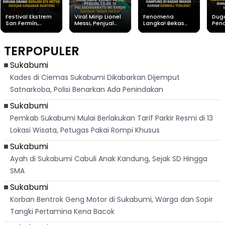
Festival Ekstrem
Viral Mirip Lionel
Fenomena
Dug
San Fermín,
Messi, Penjual
Langka! Bekas
Pen
Ribuan Orang
Cilok di
Kampung di
Heb
Berlari 875 Meter
Palabuhanratu Ini
Dasar Waduk
Sim
Dikejar Kawanan
Banjir Sapaan
Karian Kembali
Suk
TERPOPULER
Banteng
"Bang Messi"
Terlihat
Terd
Dik
Sukabumi
Kades di Ciemas Sukabumi Dikabarkan Dijemput
Satnarkoba, Polisi Benarkan Ada Penindakan
Sukabumi
Pemkab Sukabumi Mulai Berlakukan Tarif Parkir Resmi di 13
Lokasi Wisata, Petugas Pakai Rompi Khusus
Sukabumi
Ayah di Sukabumi Cabuli Anak Kandung, Sejak SD Hingga
SMA
Sukabumi
Korban Bentrok Geng Motor di Sukabumi, Warga dan Sopir
Tangki Pertamina Kena Bacok