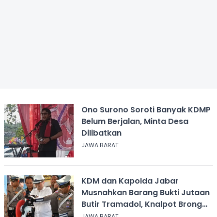
Ono Surono Soroti Banyak KDMP
Belum Berjalan, Minta Desa
Dilibatkan
JAWA BARAT
KDM dan Kapolda Jabar
Musnahkan Barang Bukti Jutaan
Butir Tramadol, Knalpot Brong
hingga Miras
JAWA BARAT