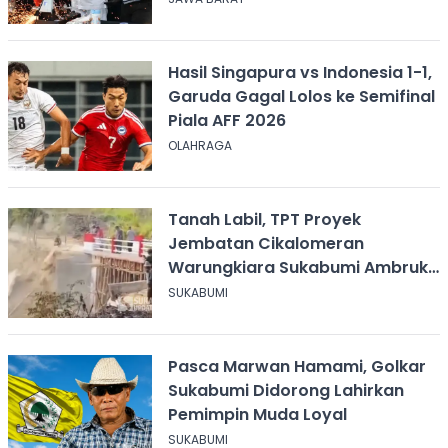
Hasil Singapura vs Indonesia 1-1,
Garuda Gagal Lolos ke Semifinal
Piala AFF 2026
OLAHRAGA
Tanah Labil, TPT Proyek
Jembatan Cikalomeran
Warungkiara Sukabumi Ambruk
Saat Pengurugan
SUKABUMI
Pasca Marwan Hamami, Golkar
Sukabumi Didorong Lahirkan
Pemimpin Muda Loyal
SUKABUMI