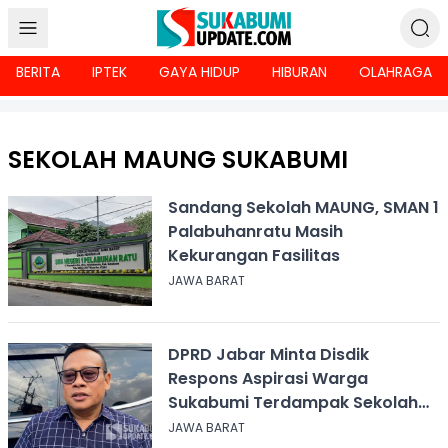
BERITA
IPTEK
GAYA HIDUP
HIBURAN
OLAHRAGA
SEKOLAH MAUNG SUKABUMI
Sandang Sekolah MAUNG, SMAN 1
Palabuhanratu Masih
Kekurangan Fasilitas
JAWA BARAT
DPRD Jabar Minta Disdik
Respons Aspirasi Warga
Sukabumi Terdampak Sekolah
Maung
JAWA BARAT