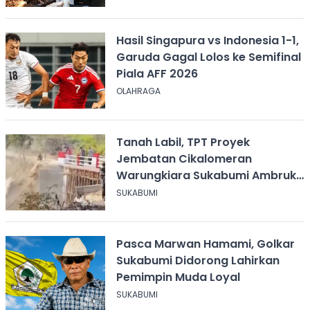
Hasil Singapura vs Indonesia 1-1,
Garuda Gagal Lolos ke Semifinal
Piala AFF 2026
OLAHRAGA
Tanah Labil, TPT Proyek
Jembatan Cikalomeran
Warungkiara Sukabumi Ambruk
Saat Pengurugan
SUKABUMI
Pasca Marwan Hamami, Golkar
Sukabumi Didorong Lahirkan
Pemimpin Muda Loyal
SUKABUMI