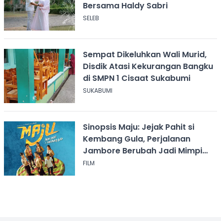
Bersama Haldy Sabri
SELEB
Sempat Dikeluhkan Wali Murid,
Disdik Atasi Kekurangan Bangku
di SMPN 1 Cisaat Sukabumi
SUKABUMI
Sinopsis Maju: Jejak Pahit si
Kembang Gula, Perjalanan
Jambore Berubah Jadi Mimpi
Buruk
FILM