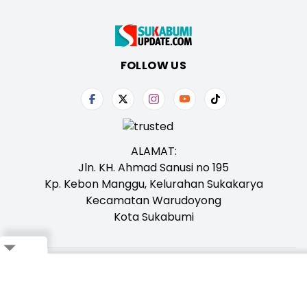
FOLLOW US
ALAMAT:
Jln. KH. Ahmad Sanusi no 195
Kp. Kebon Manggu, Kelurahan Sukakarya
Kecamatan Warudoyong
Kota Sukabumi
Close
Tentang Kami
Redaksi
Iklan
Karir
Kontak
Pedoman
Ikuti Whatsapp Channel Kami,
Klik Disini!