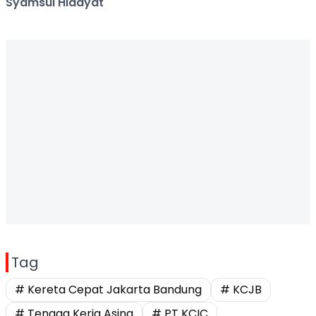
Syamsul Hidayat
Tag
# Kereta Cepat Jakarta Bandung
# KCJB
# Tenaga Kerja Asing
# PT KCIC