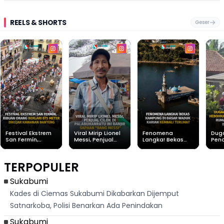
REELS & SHORTS
Geser
Festival Ekstrem
Viral Mirip Lionel
Fenomena
Dug
San Fermín,
Messi, Penjual
Langka! Bekas
Pen
Ribuan Orang
Cilok di
Kampung di
Heb
Berlari 875 Meter
Palabuhanratu Ini
Dasar Waduk
Sim
Dikejar Kawanan
Banjir Sapaan
Karian Kembali
Suk
TERPOPULER
Banteng
"Bang Messi"
Terlihat
Terd
Dik
Sukabumi
Kades di Ciemas Sukabumi Dikabarkan Dijemput
Satnarkoba, Polisi Benarkan Ada Penindakan
Sukabumi