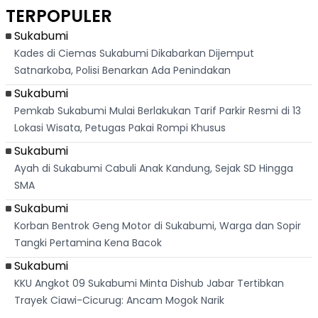
Dikejar Kawanan
Banjir Sapaan
Karian Kembali
Suk
TERPOPULER
Banteng
"Bang Messi"
Terlihat
Terd
Dik
Sukabumi
Kades di Ciemas Sukabumi Dikabarkan Dijemput
Satnarkoba, Polisi Benarkan Ada Penindakan
Sukabumi
Pemkab Sukabumi Mulai Berlakukan Tarif Parkir Resmi di 13
Lokasi Wisata, Petugas Pakai Rompi Khusus
Sukabumi
Ayah di Sukabumi Cabuli Anak Kandung, Sejak SD Hingga
SMA
Sukabumi
Korban Bentrok Geng Motor di Sukabumi, Warga dan Sopir
Tangki Pertamina Kena Bacok
Sukabumi
KKU Angkot 09 Sukabumi Minta Dishub Jabar Tertibkan
Trayek Ciawi-Cicurug: Ancam Mogok Narik