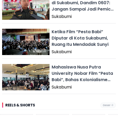
di Sukabumi, Dandim 0607:
Jangan Sampai Jadi Pemicu
Polemik
Sukabumi
Ketika Film “Pesta Babi”
Diputar di Kota Sukabumi,
Ruang Itu Mendadak Sunyi
Sukabumi
Mahasiswa Nusa Putra
University Nobar Film “Pesta
Babi”, Bahas Kolonialisme
Gaya Baru
Sukabumi
REELS & SHORTS
Geser
Festival Ekstrem
Viral Mirip Lionel
Fenomena
Dug
San Fermín,
Messi, Penjual
Langka! Bekas
Pen
Ribuan Orang
Cilok di
Kampung di
Heb
Berlari 875 Meter
Palabuhanratu Ini
Dasar Waduk
Sim