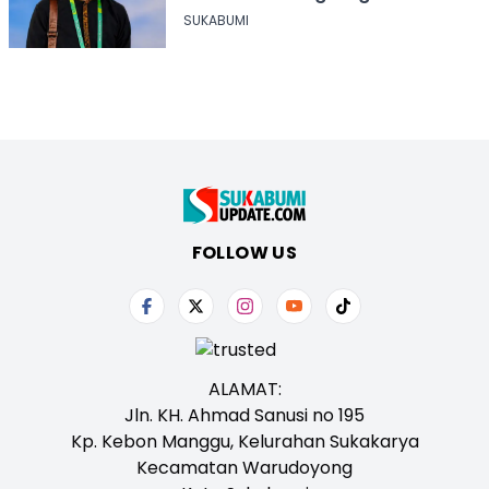
Sukabumi
SUKABUMI
FOLLOW US
ALAMAT:
Jln. KH. Ahmad Sanusi no 195
Kp. Kebon Manggu, Kelurahan Sukakarya
Kecamatan Warudoyong