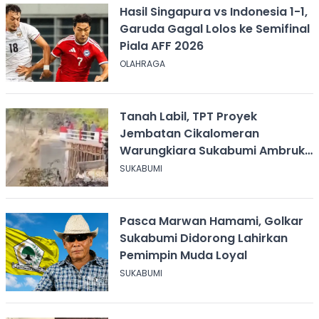
Hasil Singapura vs Indonesia 1-1,
Garuda Gagal Lolos ke Semifinal
Piala AFF 2026
OLAHRAGA
Tanah Labil, TPT Proyek
Jembatan Cikalomeran
Warungkiara Sukabumi Ambruk
Saat Pengurugan
SUKABUMI
Pasca Marwan Hamami, Golkar
Sukabumi Didorong Lahirkan
Pemimpin Muda Loyal
SUKABUMI