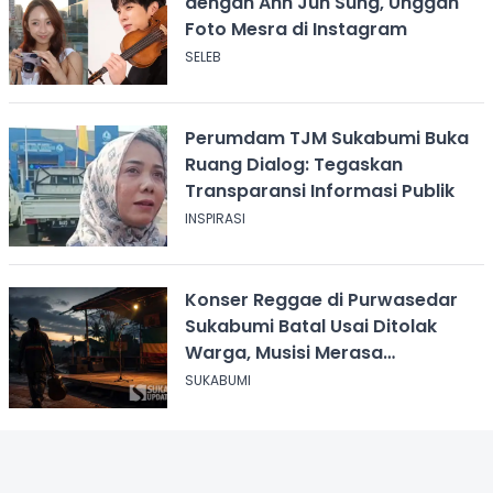
dengan Ahn Jun Sung, Unggah
Foto Mesra di Instagram
SELEB
Perumdam TJM Sukabumi Buka
Ruang Dialog: Tegaskan
Transparansi Informasi Publik
INSPIRASI
Konser Reggae di Purwasedar
Sukabumi Batal Usai Ditolak
Warga, Musisi Merasa
Didiskreditkan
SUKABUMI