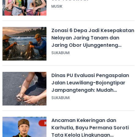
MUSIK
Zonasi 6 Depa Jadi Kesepakatan
Nelayan Jaring Tanam dan
Jaring Obor Ujunggenteng
Sukabumi
SUKABUMI
Dinas PU Evaluasi Pengaspalan
Jalan Leuwiliang-Bojongtipar
Jampangtengah: Mudah
Mengelupas
SUKABUMI
Ancaman Kekeringan dan
Karhutla, Bayu Permana Soroti
Tata Kelola Lingkungan