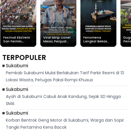
Festival Ekstrem
Viral Mirip Lionel
Fenomena
Dug
San Fermín,
Messi, Penjual
Langka! Bekas
Pen
Ribuan Orang
Cilok di
Kampung di
Heb
Berlari 875 Meter
Palabuhanratu Ini
Dasar Waduk
Sim
Dikejar Kawanan
Banjir Sapaan
Karian Kembali
Suk
TERPOPULER
Banteng
"Bang Messi"
Terlihat
Terd
Dik
Sukabumi
Pemkab Sukabumi Mulai Berlakukan Tarif Parkir Resmi di 13
Lokasi Wisata, Petugas Pakai Rompi Khusus
Sukabumi
Ayah di Sukabumi Cabuli Anak Kandung, Sejak SD Hingga
SMA
Sukabumi
Korban Bentrok Geng Motor di Sukabumi, Warga dan Sopir
Tangki Pertamina Kena Bacok