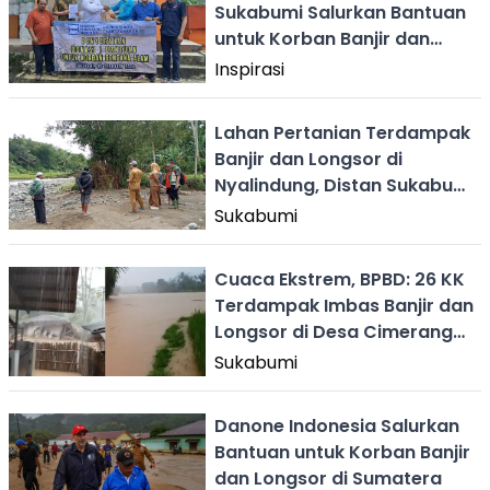
Sukabumi Salurkan Bantuan
untuk Korban Banjir dan
Longsor
Inspirasi
Lahan Pertanian Terdampak
Banjir dan Longsor di
Nyalindung, Distan Sukabumi
Ajukan Rehabilitasi
Sukabumi
Cuaca Ekstrem, BPBD: 26 KK
Terdampak Imbas Banjir dan
Longsor di Desa Cimerang
Sukabumi
Sukabumi
Danone Indonesia Salurkan
Bantuan untuk Korban Banjir
dan Longsor di Sumatera