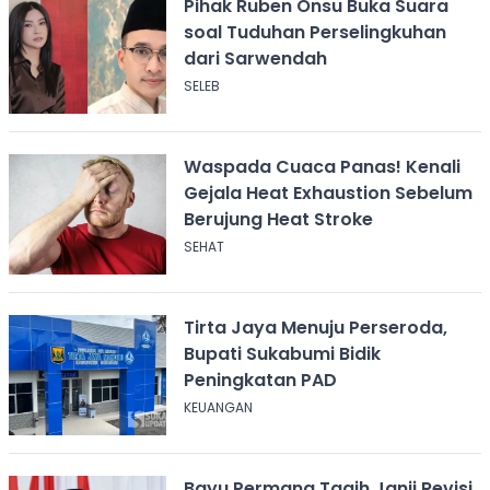
Pihak Ruben Onsu Buka Suara
soal Tuduhan Perselingkuhan
dari Sarwendah
SELEB
Waspada Cuaca Panas! Kenali
Gejala Heat Exhaustion Sebelum
Berujung Heat Stroke
SEHAT
Tirta Jaya Menuju Perseroda,
Bupati Sukabumi Bidik
Peningkatan PAD
KEUANGAN
Bayu Permana Tagih Janji Revisi