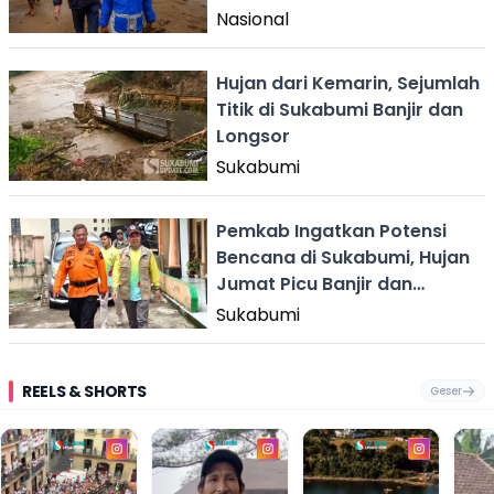
Nasional
Hujan dari Kemarin, Sejumlah
Titik di Sukabumi Banjir dan
Longsor
Sukabumi
Pemkab Ingatkan Potensi
Bencana di Sukabumi, Hujan
Jumat Picu Banjir dan
Longsor
Sukabumi
REELS & SHORTS
Geser