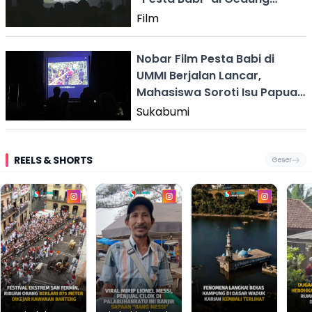
Juang 45
Film
Nobar Film Pesta Babi di
UMMI Berjalan Lancar,
Mahasiswa Soroti Isu Papua
& Kebebasan Akademik
Sukabumi
REELS & SHORTS
Geser