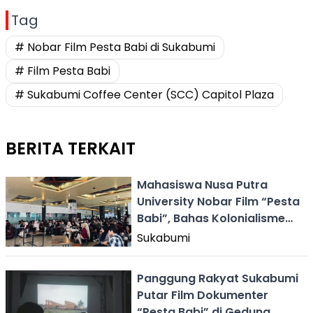
Tag
# Nobar Film Pesta Babi di Sukabumi
# Film Pesta Babi
# Sukabumi Coffee Center (SCC) Capitol Plaza
BERITA TERKAIT
Mahasiswa Nusa Putra
University Nobar Film “Pesta
Babi”, Bahas Kolonialisme
Gaya Baru
Sukabumi
Panggung Rakyat Sukabumi
Putar Film Dokumenter
“Pesta Babi” di Gedung