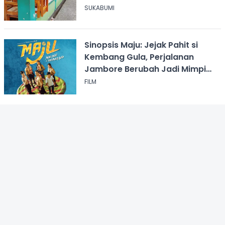
SUKABUMI
Sinopsis Maju: Jejak Pahit si
Kembang Gula, Perjalanan
Jambore Berubah Jadi Mimpi
Buruk
FILM