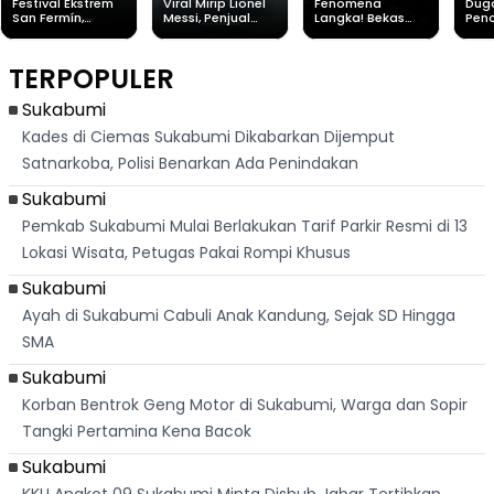
Festival Ekstrem
Viral Mirip Lionel
Fenomena
Dug
San Fermín,
Messi, Penjual
Langka! Bekas
Pen
Ribuan Orang
Cilok di
Kampung di
Heb
Berlari 875 Meter
Palabuhanratu Ini
Dasar Waduk
Sim
Dikejar Kawanan
Banjir Sapaan
Karian Kembali
Suk
TERPOPULER
Banteng
"Bang Messi"
Terlihat
Terd
Dik
Sukabumi
Kades di Ciemas Sukabumi Dikabarkan Dijemput
Satnarkoba, Polisi Benarkan Ada Penindakan
Sukabumi
Pemkab Sukabumi Mulai Berlakukan Tarif Parkir Resmi di 13
Lokasi Wisata, Petugas Pakai Rompi Khusus
Sukabumi
Ayah di Sukabumi Cabuli Anak Kandung, Sejak SD Hingga
SMA
Sukabumi
Korban Bentrok Geng Motor di Sukabumi, Warga dan Sopir
Tangki Pertamina Kena Bacok
Sukabumi
KKU Angkot 09 Sukabumi Minta Dishub Jabar Tertibkan