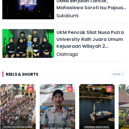
UMMI Berjalan Lancar,
Mahasiswa Soroti Isu Papua
& Kebebasan Akademik
Sukabumi
UKM Pencak Silat Nusa Putra
University Raih Juara Umum
Kejuaraan Wilayah 2
Sukabumi 2026
Olahraga
REELS & SHORTS
Geser