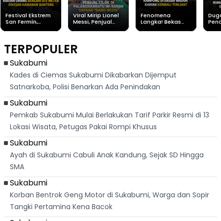
Festival Ekstrem
Viral Mirip Lionel
Fenomena
Dug
San Fermín,
Messi, Penjual
Langka! Bekas
Pen
Ribuan Orang
Cilok di
Kampung di
Heb
Berlari 875 Meter
Palabuhanratu Ini
Dasar Waduk
Sim
Dikejar Kawanan
Banjir Sapaan
Karian Kembali
Suk
TERPOPULER
Banteng
"Bang Messi"
Terlihat
Terd
Dik
Sukabumi
Kades di Ciemas Sukabumi Dikabarkan Dijemput
Satnarkoba, Polisi Benarkan Ada Penindakan
Sukabumi
Pemkab Sukabumi Mulai Berlakukan Tarif Parkir Resmi di 13
Lokasi Wisata, Petugas Pakai Rompi Khusus
Sukabumi
Ayah di Sukabumi Cabuli Anak Kandung, Sejak SD Hingga
SMA
Sukabumi
Korban Bentrok Geng Motor di Sukabumi, Warga dan Sopir
Tangki Pertamina Kena Bacok