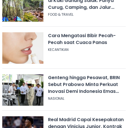
di Kaki Gunung Salak: Punya
Curug, Camping, dan Jalur
Pendakian
FOOD & TRAVEL
Cara Mengatasi Bibir Pecah-
Pecah saat Cuaca Panas
KECANTIKAN
Genteng hingga Pesawat, BRIN
Sebut Prabowo Minta Perkuat
Inovasi Demi Indonesia Emas
2045
NASIONAL
Real Madrid Capai Kesepakatan
dengan Vinicius Junior, Kontrak