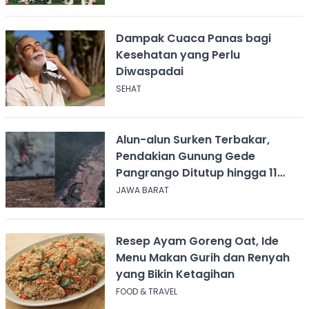
Dampak Cuaca Panas bagi
Kesehatan yang Perlu
Diwaspadai
SEHAT
Alun-alun Surken Terbakar,
Pendakian Gunung Gede
Pangrango Ditutup hingga 11
Agustus 2026
JAWA BARAT
Resep Ayam Goreng Oat, Ide
Menu Makan Gurih dan Renyah
yang Bikin Ketagihan
FOOD & TRAVEL