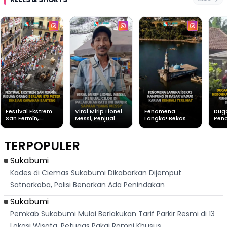
Festival Ekstrem
Viral Mirip Lionel
Fenomena
Dug
San Fermín,
Messi, Penjual
Langka! Bekas
Pen
Ribuan Orang
Cilok di
Kampung di
Heb
Berlari 875 Meter
Palabuhanratu Ini
Dasar Waduk
Sim
Dikejar Kawanan
Banjir Sapaan
Karian Kembali
Suk
TERPOPULER
Banteng
"Bang Messi"
Terlihat
Terd
Dik
Sukabumi
Kades di Ciemas Sukabumi Dikabarkan Dijemput
Satnarkoba, Polisi Benarkan Ada Penindakan
Sukabumi
Pemkab Sukabumi Mulai Berlakukan Tarif Parkir Resmi di 13
Lokasi Wisata, Petugas Pakai Rompi Khusus