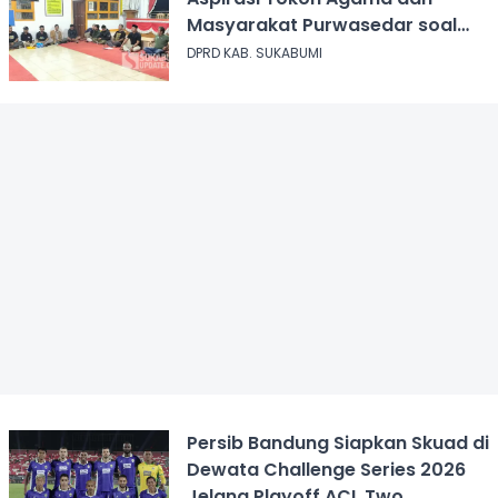
Masyarakat Purwasedar soal
Penolakan Konser Reggae
DPRD KAB. SUKABUMI
Persib Bandung Siapkan Skuad di
Dewata Challenge Series 2026
Jelang Playoff ACL Two