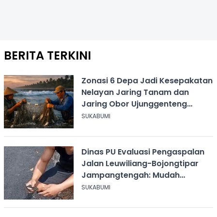
BERITA TERKINI
Zonasi 6 Depa Jadi Kesepakatan
Nelayan Jaring Tanam dan
Jaring Obor Ujunggenteng
Sukabumi
SUKABUMI
Dinas PU Evaluasi Pengaspalan
Jalan Leuwiliang-Bojongtipar
Jampangtengah: Mudah
Mengelupas
SUKABUMI