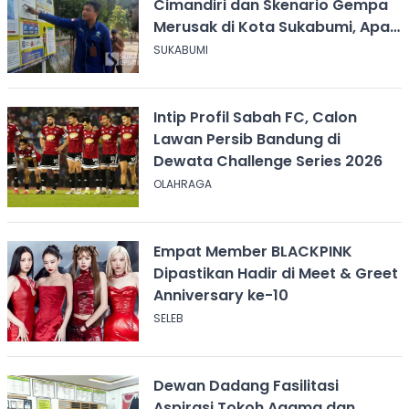
Cimandiri dan Skenario Gempa
Merusak di Kota Sukabumi, Apa
yang Harus Dilakukan?
SUKABUMI
Intip Profil Sabah FC, Calon
Lawan Persib Bandung di
Dewata Challenge Series 2026
OLAHRAGA
Empat Member BLACKPINK
Dipastikan Hadir di Meet & Greet
Anniversary ke-10
SELEB
Dewan Dadang Fasilitasi
Aspirasi Tokoh Agama dan