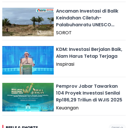
Ancaman Investasi di Balik
Keindahan Ciletuh-
Palabuhanratu UNESCO
Global Geopark Sukabumi
SOROT
KDM: Investasi Berjalan Baik,
Alam Harus Tetap Terjaga
Inspirasi
Pemprov Jabar Tawarkan
104 Proyek Investasi Senilai
Rp186,29 Triliun di WJIS 2025
Keuangan
REELS & SHORTS
Geser