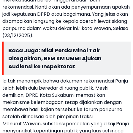
rekomendasi
.
Nanti
akan
ada
penyempurnaan
apakah
jadi
keputusan
DPRD
atau
bagaimana
. Yang
jelas
akan
disampaikan
langsung
ke
kepala
daerah
lewat
sidang
paripurna
dalam
waktu
dekat
ini
,” kata
Wawan
,
Selasa
(23/12/2025).
Baca Juga:
Nilai Perda Minol Tak
Ditegakkan, BEM KM UMMI Ajukan
Audiensi ke Inspektorat
Ia
tak
menampik
bahwa
dokumen
rekomendasi
Panja
telah
lebih
dulu
beredar
di
ruang
publik
.
Meski
demikian
, DPRD Kota
Sukabumi
memastikan
mekanisme
kelembagaan
tetap
dijalankan
dengan
membawa
hasil
kajian
tersebut
ke
forum
paripurna
setelah
difinalisasi
oleh
pimpinan
fraksi
.
Menurut
Wawan
,
substansi
persoalan
yang
dikaji
Panja
menyangkut
kepentingan
publik
yang
luas
sehingga