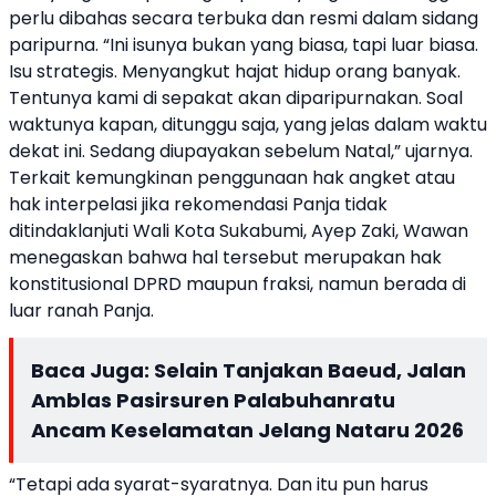
perlu
dibahas
secara
terbuka
dan
resmi
dalam
sidang
paripurna
. “
Ini
isunya
bukan
yang
biasa
,
tapi
luar
biasa
.
Isu
strategis
.
Menyangkut
hajat
hidup
orang
banyak
.
Tentunya
kami di
sepakat
akan
diparipurnakan
.
Soal
waktunya
kapan
,
ditunggu
saja
, yang
jelas
dalam
waktu
dekat
ini
.
Sedang
diupayakan
sebelum
Natal,”
ujarnya
.
Terkait
kemungkinan
penggunaan
hak
angket
atau
hak
interpelasi
jika
rekomendasi
Panja
tidak
ditindaklanjuti
Wali
Kota
Sukabumi
,
Ayep
Zaki
,
Wawan
menegaskan
bahwa
hal
tersebut
merupakan
hak
konstitusional
DPRD
maupun
fraksi
,
namun
berada
di
luar
ranah
Panja
.
Baca Juga:
Selain Tanjakan Baeud, Jalan
Amblas Pasirsuren Palabuhanratu
Ancam Keselamatan Jelang Nataru 2026
“
Tetapi
ada
syarat-syaratnya
. Dan
itu
pun
harus