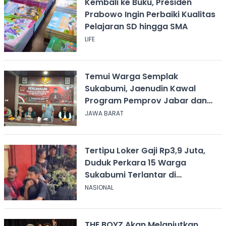
Kembali ke Buku, Presiden
Prabowo Ingin Perbaiki Kualitas
Pelajaran SD hingga SMA
LIFE
Temui Warga Semplak
Sukabumi, Jaenudin Kawal
Program Pemprov Jabar dan
Serap Aspirasi
JAWA BARAT
Tertipu Loker Gaji Rp3,9 Juta,
Duduk Perkara 15 Warga
Sukabumi Terlantar di
Kalimantan
NASIONAL
THE BOYZ Akan Melanjutkan