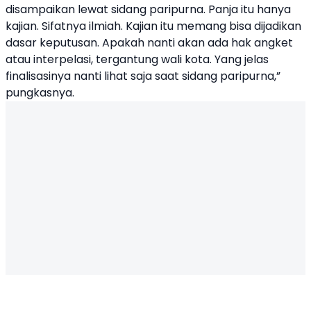
disampaikan
lewat
sidang
paripurna
.
Panja
itu
hanya
kajian
.
Sifatnya
ilmiah
. Kajian
itu
memang
bisa
dijadikan
dasar
keputusan
.
Apakah
nanti
akan
ada
hak
angket
atau
interpelasi
,
tergantung
wali
kota
. Yang
jelas
finalisasinya
nanti
lihat
saja
saat
sidang
paripurna
,”
pungkasnya
.