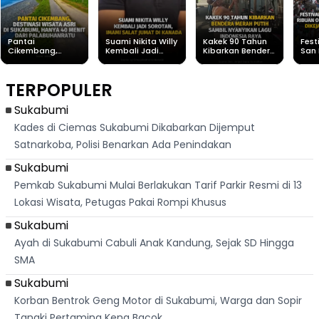
Pantai
Suami Nikita Willy
Kakek 90 Tahun
Fest
Cikembang,
Kembali Jadi
Kibarkan Bendera
San 
Destinasi Wisata
Sorotan, Imami
Merah Putih
Rib
Asri Di Sukabumi,
Salat Jumat Di
Sambil Nyanyikan
Berl
Hanya 40 Menit
Kanada
Lagu Indonesia
Dike
TERPOPULER
Dari
Raya
Ban
Palabuhanratu
Sukabumi
Kades di Ciemas Sukabumi Dikabarkan Dijemput
Satnarkoba, Polisi Benarkan Ada Penindakan
Sukabumi
Pemkab Sukabumi Mulai Berlakukan Tarif Parkir Resmi di 13
Lokasi Wisata, Petugas Pakai Rompi Khusus
Sukabumi
Ayah di Sukabumi Cabuli Anak Kandung, Sejak SD Hingga
SMA
Sukabumi
Korban Bentrok Geng Motor di Sukabumi, Warga dan Sopir
Tangki Pertamina Kena Bacok