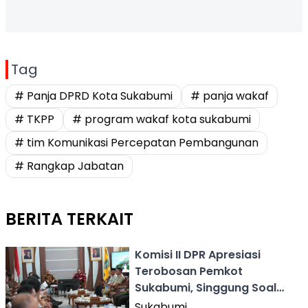
Tag
# Panja DPRD Kota Sukabumi
# panja wakaf
# TKPP
# program wakaf kota sukabumi
# tim Komunikasi Percepatan Pembangunan
# Rangkap Jabatan
BERITA TERKAIT
Komisi II DPR Apresiasi
Terobosan Pemkot
Sukabumi, Singgung Soal
Wakaf Tunai
Sukabumi