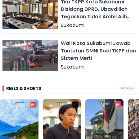
Tim TKPP Kota Sukabumi
Disidang DPRD, Ubaydillah
Tegaskan Tidak Ambil Alih
Fungsi ASN
Sukabumi
Wali Kota Sukabumi Jawab
Tuntutan GMNI Soal TKPP dan
Sistem Merit
Sukabumi
REELS & SHORTS
Geser