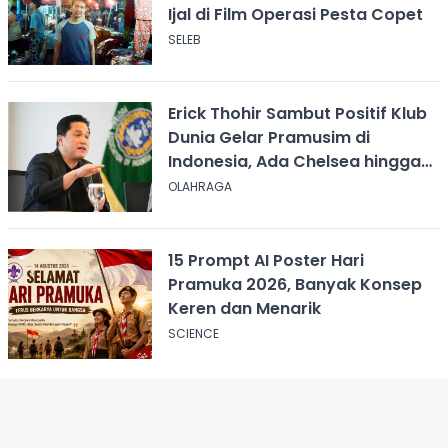
Ijal di Film Operasi Pesta Copet
SELEB
Erick Thohir Sambut Positif Klub
Dunia Gelar Pramusim di
Indonesia, Ada Chelsea hingga
AC Milan
OLAHRAGA
15 Prompt AI Poster Hari
Pramuka 2026, Banyak Konsep
Keren dan Menarik
SCIENCE