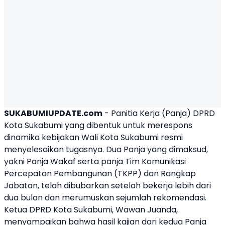
SUKABUMIUPDATE.com
-
Panitia
Kerja
(
Panja
) DPRD
Kota
Sukabumi
yang
dibentuk
untuk
merespons
dinamika
kebijakan
Wali
Kota
Sukabumi
resmi
menyelesaikan
tugasnya
.
Dua
Panja
yang
dimaksud
,
yakni
Panja
Wakaf
serta
pa
nja
Tim
Komunikasi
Percepatan
Pembangunan (
TKPP
) dan
Rangkap
Jabatan
,
telah
dibubarkan
setelah
bekerja
lebih
dari
dua
bulan
dan
merumuskan
sejumlah
rekomendasi
.
Ketua
DPRD Kota
Sukabumi
,
Wawan
Juanda
,
menyampaikan
bahwa
hasil
kajian
dari
kedua
Panja