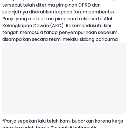
tersebut
telah
diterima
pimpinan
DPRD dan
selanjutnya
diserahkan
kepada
forum
pembentuk
Panja
yang
melibatkan
pimpinan
fraksi
serta
Alat
Kelengkapan
Dewan (AKD).
Rekomendasi
itu
kini
tengah
memasuki
tahap
penyempurnaan
sebelum
disampaikan
secara
resmi
melalui
sidang
paripurna
.
“
Panja
sepekan
lalu
telah
kami
bubarkan
karena
kerja
mereka
sudah
beres
.
Tinggal
di
butir-butir