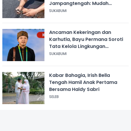
Jampangtengah: Mudah
Mengelupas
SUKABUMI
Ancaman Kekeringan dan
Karhutla, Bayu Permana Soroti
Tata Kelola Lingkungan
Sukabumi
SUKABUMI
Kabar Bahagia, Irish Bella
Tengah Hamil Anak Pertama
Bersama Haldy Sabri
SELEB