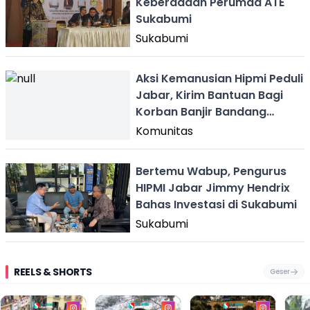
Keberadaan Perumda ATE
Sukabumi
Sukabumi
Aksi Kemanusian Hipmi Peduli
Jabar, Kirim Bantuan Bagi
Korban Banjir Bandang
Sukabumi
Komunitas
Bertemu Wabup, Pengurus
HIPMI Jabar Jimmy Hendrix
Bahas Investasi di Sukabumi
Sukabumi
REELS & SHORTS
Geser