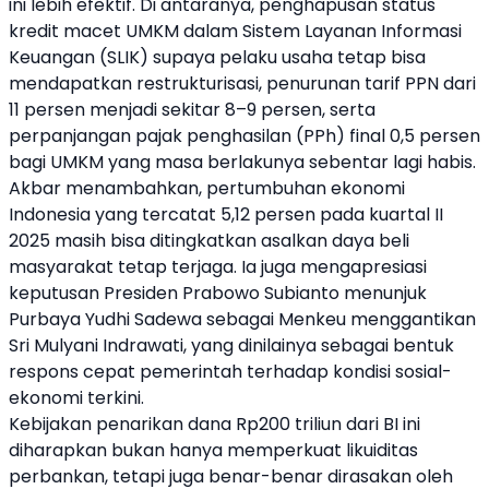
ini lebih efektif. Di antaranya, penghapusan status
kredit macet UMKM dalam Sistem Layanan Informasi
Keuangan (SLIK) supaya pelaku usaha tetap bisa
mendapatkan restrukturisasi, penurunan tarif PPN dari
11 persen menjadi sekitar 8–9 persen, serta
perpanjangan pajak penghasilan (PPh) final 0,5 persen
bagi UMKM yang masa berlakunya sebentar lagi habis.
Akbar menambahkan, pertumbuhan ekonomi
Indonesia yang tercatat 5,12 persen pada kuartal II
2025 masih bisa ditingkatkan asalkan daya beli
masyarakat tetap terjaga. Ia juga mengapresiasi
keputusan Presiden Prabowo Subianto menunjuk
Purbaya Yudhi Sadewa sebagai Menkeu menggantikan
Sri Mulyani Indrawati, yang dinilainya sebagai bentuk
respons cepat pemerintah terhadap kondisi sosial-
ekonomi terkini.
Kebijakan penarikan dana Rp200 triliun dari BI ini
diharapkan bukan hanya memperkuat likuiditas
perbankan, tetapi juga benar-benar dirasakan oleh