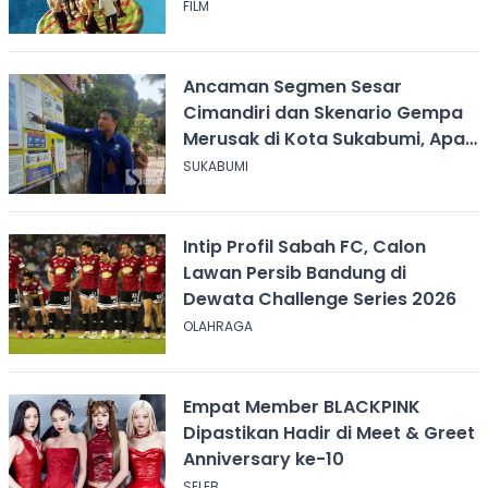
Buruk
FILM
Ancaman Segmen Sesar
Cimandiri dan Skenario Gempa
Merusak di Kota Sukabumi, Apa
yang Harus Dilakukan?
SUKABUMI
Intip Profil Sabah FC, Calon
Lawan Persib Bandung di
Dewata Challenge Series 2026
OLAHRAGA
Empat Member BLACKPINK
Dipastikan Hadir di Meet & Greet
Anniversary ke-10
SELEB