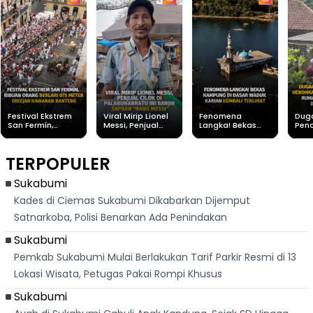
Festival Ekstrem
Viral Mirip Lionel
Fenomena
Dug
San Fermín,
Messi, Penjual
Langka! Bekas
Pen
Ribuan Orang
Cilok di
Kampung di
Heb
Berlari 875 Meter
Palabuhanratu Ini
Dasar Waduk
Sim
Dikejar Kawanan
Banjir Sapaan
Karian Kembali
Suk
TERPOPULER
Banteng
"Bang Messi"
Terlihat
Terd
Dik
Sukabumi
Kades di Ciemas Sukabumi Dikabarkan Dijemput
Satnarkoba, Polisi Benarkan Ada Penindakan
Sukabumi
Pemkab Sukabumi Mulai Berlakukan Tarif Parkir Resmi di 13
Lokasi Wisata, Petugas Pakai Rompi Khusus
Sukabumi