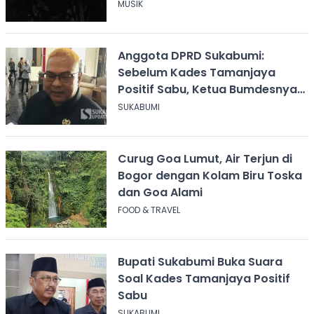
MUSIK
Anggota DPRD Sukabumi:
Sebelum Kades Tamanjaya
Positif Sabu, Ketua Bumdesnya
Juga Terjerat Dugaan Narkoba
SUKABUMI
Curug Goa Lumut, Air Terjun di
Bogor dengan Kolam Biru Toska
dan Goa Alami
FOOD & TRAVEL
Bupati Sukabumi Buka Suara
Soal Kades Tamanjaya Positif
Sabu
SUKABUMI