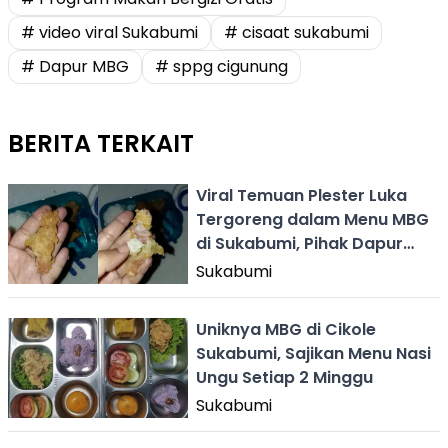
# video viral Sukabumi
# cisaat sukabumi
# Dapur MBG
# sppg cigunung
BERITA TERKAIT
Viral Temuan Plester Luka
Tergoreng dalam Menu MBG
di Sukabumi, Pihak Dapur
Minta Maaf
Sukabumi
Uniknya MBG di Cikole
Sukabumi, Sajikan Menu Nasi
Ungu Setiap 2 Minggu
Sukabumi