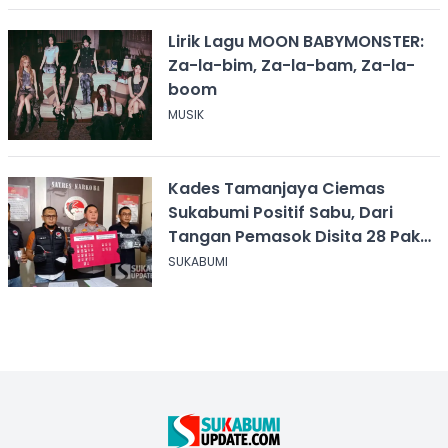
Lirik Lagu MOON BABYMONSTER:
Za-la-bim, Za-la-bam, Za-la-
boom
MUSIK
Kades Tamanjaya Ciemas
Sukabumi Positif Sabu, Dari
Tangan Pemasok Disita 28 Paket
Narkoba
SUKABUMI