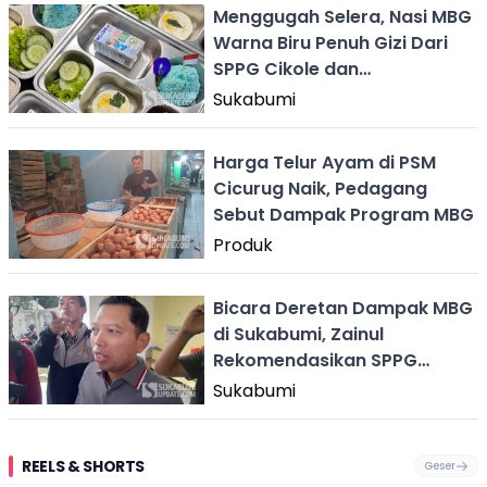
Menggugah Selera, Nasi MBG
Warna Biru Penuh Gizi Dari
SPPG Cikole dan
Warudoyong Sukabumi
Sukabumi
Harga Telur Ayam di PSM
Cicurug Naik, Pedagang
Sebut Dampak Program MBG
Produk
Bicara Deretan Dampak MBG
di Sukabumi, Zainul
Rekomendasikan SPPG
Dievaluasi
Sukabumi
REELS & SHORTS
Geser