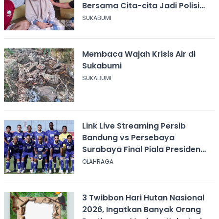
Bersama Cita-cita Jadi Polisi
dan Guru
SUKABUMI
Membaca Wajah Krisis Air di
Sukabumi
SUKABUMI
Link Live Streaming Persib
Bandung vs Persebaya
Surabaya Final Piala Presiden
2026, Kick-off Pukul 20.00 WIB
OLAHRAGA
3 Twibbon Hari Hutan Nasional
2026, Ingatkan Banyak Orang