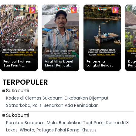
Festival Ekstrem
Viral Mirip Lionel
Fenomena
Dug
San Fermín,
Messi, Penjual
Langka! Bekas
Pen
Ribuan Orang
Cilok di
Kampung di
Heb
Berlari 875 Meter
Palabuhanratu Ini
Dasar Waduk
Sim
Dikejar Kawanan
Banjir Sapaan
Karian Kembali
Suk
TERPOPULER
Banteng
"Bang Messi"
Terlihat
Terd
Dik
Sukabumi
Kades di Ciemas Sukabumi Dikabarkan Dijemput
Satnarkoba, Polisi Benarkan Ada Penindakan
Sukabumi
Pemkab Sukabumi Mulai Berlakukan Tarif Parkir Resmi di 13
Lokasi Wisata, Petugas Pakai Rompi Khusus