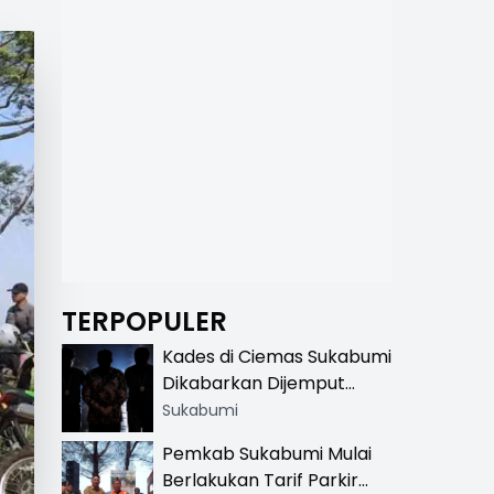
TERPOPULER
Kades di Ciemas Sukabumi
Dikabarkan Dijemput
Satnarkoba, Polisi
Sukabumi
Benarkan Ada Penindakan
Pemkab Sukabumi Mulai
Berlakukan Tarif Parkir