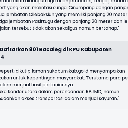
tana akan dibangun tiga buah jembatan, ketiga jembat
ert yang akan melintasi sungai Cinumpang dengan panja
dua jembatan Cilebaksiuh yang memiliki panjang 20 meter
tiga jembatan Pasirtugu dengan panjang 20 meter dan l
lan tersebut tidak akan sekaligus namun bertahap,"
ik Daftarkan 801 Bacaleg di KPU Kabupaten
24
eperti dikutip laman sukabumikab.go.id menyampaikan
kukan untuk kepentingan masyarakat. Terutama para pe
alam menjual hasil pertaniannya.
buka koridor utara dalam perencanaan RPJMD, namun
ahkan akses transportasi dalam menjual sayuran,"