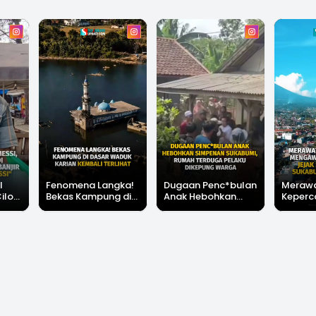
l
Fenomena Langka!
Dugaan Penc*bulan
Meraw
Cilok
Bekas Kampung di
Anak Hebohkan
Keperc
u Ini
Dasar Waduk Karian
Simpenan
Menga
"Bang
Kembali Terlihat
Sukabumi, Rumah
Peruba
Terduga Pelaku
Satu D
Dikepung Warga
Sukabu