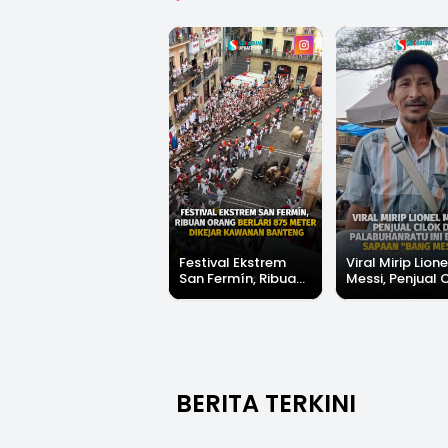
Festival Ekstrem
Viral Mirip Lione
San Fermín, Ribuan
Messi, Penjual 
Orang Berlari 875
di Palabuhanrat
Meter Dikejar
Banjir Sapaan 
Kawanan Banteng
Messi"
BERITA TERKINI