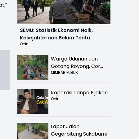
t,"
SEMU: Statistik Ekonomi Naik,
Kesejahteraan Belum Tentu
Opini
Warga Udunan dan
Gotong Royong, Cor
MIMBAR PUBLIK
Jalan Hancur di
Nyalindung Sukabumi
Koperasi Tanpa Pijakan
Opini
Lapor Jalan
Gegerbitung Sukabumi