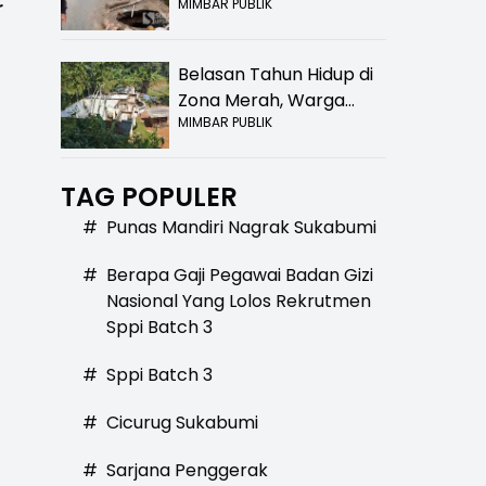
r
MIMBAR PUBLIK
Bolong! Bahaya Bagi
Pengendara
Belasan Tahun Hidup di
Zona Merah, Warga
MIMBAR PUBLIK
Kampung Nangewer
Purabaya Masih
Menanti Kepastian
TAG POPULER
Relokasi
#
Punas Mandiri Nagrak Sukabumi
#
Berapa Gaji Pegawai Badan Gizi
Nasional Yang Lolos Rekrutmen
Sppi Batch 3
#
Sppi Batch 3
#
Cicurug Sukabumi
#
Sarjana Penggerak