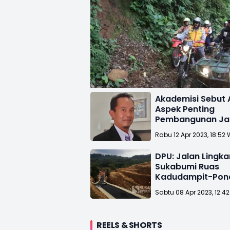
Akademisi Sebut 
Aspek Penting
Pembangunan Ja
Lingkar Utara Su
Rabu 12 Apr 2023, 18:52 
DPU: Jalan Lingka
Sukabumi Ruas
Kadudampit-Pon
Halimun Lewati 3
Sabtu 08 Apr 2023, 12:4
Jembatan
REELS & SHORTS