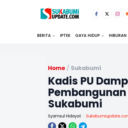
BERITA
IPTEK
GAYA HIDUP
HIBURAN
Home
/
Sukabumi
Kadis PU Dampi
Pembangunan J
Sukabumi
Syamsul Hidayat
Sukabumiupdate.c