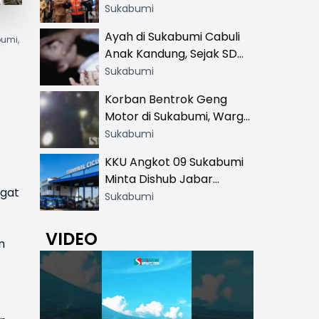
Resmi di 13 Lokasi Wisata,
Sukabumi
Petugas Pakai Rompi
Ayah di Sukabumi Cabuli
bumi,
Khusus
Anak Kandung, Sejak SD
Hingga SMA
Sukabumi
Korban Bentrok Geng
Motor di Sukabumi, Warga
dan Sopir Tangki
Sukabumi
Pertamina Kena Bacok
KKU Angkot 09 Sukabumi
Minta Dishub Jabar
ngat
Tertibkan Trayek Ciawi-
Sukabumi
Cicurug: Ancam Mogok
Narik
VIDEO
n