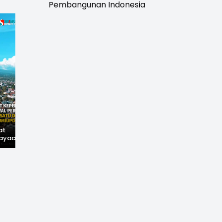
Pembangunan Indonesia
at
Hilangnya Jejak
Widal: Sandi Lama
ayaan,
Kejayaan: Saat Teh
yang Masih Hidup di
wal
Parakansalak
Sukabumi
han: Jejak
Kuasai Pasar Eropa,
ekade
Kini Tinggal Sejarah
miupdate.com