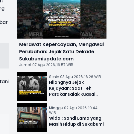
an
ng
ebar
Merawat Kepercayaan, Mengawal
Perubahan: Jejak Satu Dekade
Sukabumiupdate.com
Jumat 07 Agu 2026, 16:57 WIB
Senin 03 Agu 2026, 16:26 WIB
tani
Hilangnya Jejak
Kejayaan: Saat Teh
Parakansalak Kuasai
Pasar Eropa, Kini Tinggal
Sejarah
Minggu 02 Agu 2026, 19:44
WIB
Widal: Sandi Lama yang
Masih Hidup di Sukabumi