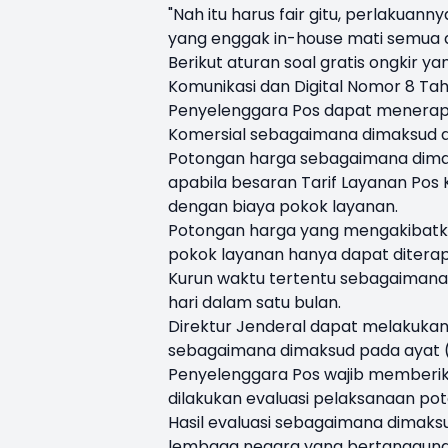
"Nah itu harus fair gitu, perlakuan
yang enggak in-house mati semua do
Berikut aturan soal gratis ongkir y
Komunikasi dan Digital Nomor 8 Ta
Penyelenggara Pos dapat menerapk
Komersial sebagaimana dimaksud da
Potongan harga sebagaimana dimak
apabila besaran Tarif Layanan Pos
dengan biaya pokok layanan.
Potongan harga yang mengakibatka
pokok layanan hanya dapat diterap
Kurun waktu tertentu sebagaimana 
hari dalam satu bulan.
Direktur Jenderal dapat melakuka
sebagaimana dimaksud pada ayat (
Penyelenggara Pos wajib memberika
dilakukan evaluasi pelaksanaan p
Hasil evaluasi sebagaimana dimaksu
lembaga negara yang bertanggung