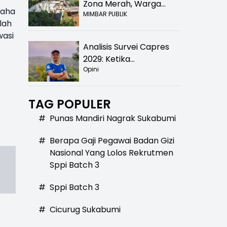
Zona Merah, Warga
saha
MIMBAR PUBLIK
Kampung Nangewer
lah
Purabaya Masih
wasi
Menanti Kepastian
Analisis Survei Capres
Relokasi
2029: Ketika
Opini
Kepercayaan Menurun,
Publik Mulai Mencari
Alternatif
TAG POPULER
#
Punas Mandiri Nagrak Sukabumi
#
Berapa Gaji Pegawai Badan Gizi
Nasional Yang Lolos Rekrutmen
Sppi Batch 3
#
Sppi Batch 3
#
Cicurug Sukabumi