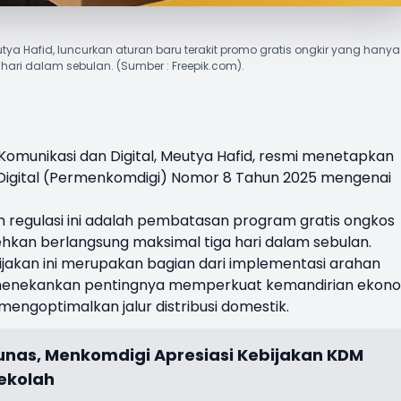
Meutya Hafid, luncurkan aturan baru terakit promo gratis ongkir yang hanya
hari dalam sebulan. (Sumber : Freepik.com).
Komunikasi dan Digital,
Meutya Hafid
, resmi menetapkan
 Digital (Permenkomdigi) Nomor 8 Tahun 2025 mengenai
m regulasi ini adalah pembatasan program gratis ongkos
ehkan berlangsung maksimal tiga hari dalam sebulan.
kan ini merupakan bagian dari implementasi arahan
 menekankan pentingnya memperkuat kemandirian ekon
engoptimalkan jalur distribusi domestik.
Tunas, Menkomdigi Apresiasi Kebijakan KDM
ekolah