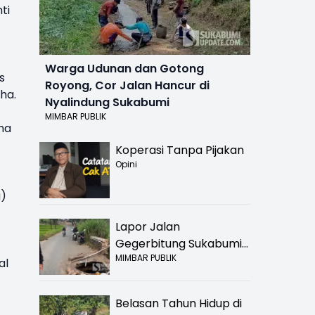
ti
Warga Udunan dan Gotong
s
Royong, Cor Jalan Hancur di
aha.
Nyalindung Sukabumi
MIMBAR PUBLIK
ma
Koperasi Tanpa Pijakan
Opini
a)
Lapor Jalan
Gegerbitung Sukabumi
MIMBAR PUBLIK
Bolong! Bahaya Bagi
al
Pengendara
Belasan Tahun Hidup di