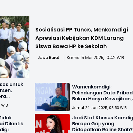
Sosialisasi PP Tunas, Menkomdigi
Apresiasi Kebijakan KDM Larang
Siswa Bawa HP ke Sekolah
Kamis 15 Mei 2025, 10:42 WIB
Jawa Barat
os untuk
Wamenkomdigi:
rsen,
Pelindungan Data Pribad
era
Bukan Hanya Kewajiban,
owo
Tapi Kebutuhan
5 WIB
Jumat 24 Jan 2025, 08:53 WIB
Tidak
Jadi Staf Khusus Komdig
i Dilantik
Berapa Gaji yang
digi
Didapatkan Raline Shah?