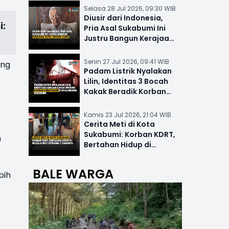
Selasa 28 Jul 2026, 09:30 WIB
Diusir dari Indonesia,
i:
Pria Asal Sukabumi Ini
Justru Bangun Kerajaan
Hotel Mewah Dunia
Senin 27 Jul 2026, 09:41 WIB
ung
Padam Listrik Nyalakan
Lilin, Identitas 3 Bocah
Kakak Beradik Korban
Kebakaran di Nyalindung
Kamis 23 Jul 2026, 21:04 WIB
Cerita Meti di Kota
Sukabumi: Korban KDRT,
h
Bertahan Hidup di
Musala-MCK Bersama 2
Anaknya
BALE WARGA
bih