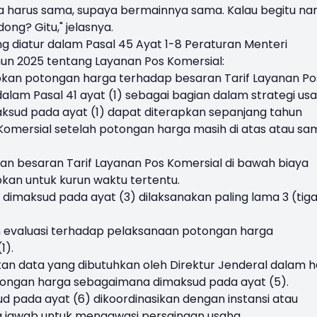
nya harus sama, supaya bermainnya sama. Kalau begitu nan
ng? Gitu," jelasnya.
ang diatur dalam Pasal 45 Ayat 1-8 Peraturan Menteri
hun 2025 tentang Layanan Pos Komersial:
an potongan harga terhadap besaran Tarif Layanan Po
lam Pasal 41 ayat (1) sebagai bagian dalam strategi us
sud pada ayat (1) dapat diterapkan sepanjang tahun
 Komersial setelah potongan harga masih di atas atau sa
n besaran Tarif Layanan Pos Komersial di bawah biaya
kan untuk kurun waktu tertentu.
dimaksud pada ayat (3) dilaksanakan paling lama 3 (tig
n evaluasi terhadap pelaksanaan potongan harga
1).
n data yang dibutuhkan oleh Direktur Jenderal dalam h
otongan harga sebagaimana dimaksud pada ayat (5).
d pada ayat (6) dikoordinasikan dengan instansi atau
 jawab untuk mengawasi persaingan usaha.