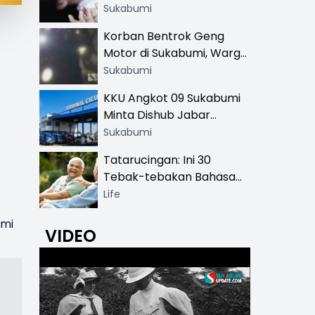
Hingga SMA
Sukabumi
Korban Bentrok Geng
Motor di Sukabumi, Warga
dan Sopir Tangki
Sukabumi
Pertamina Kena Bacok
KKU Angkot 09 Sukabumi
Minta Dishub Jabar
Tertibkan Trayek Ciawi-
Sukabumi
Cicurug: Ancam Mogok
Tatarucingan: Ini 30
Narik
Tebak-tebakan Bahasa
Sunda yang Sangat
Life
Menghibur
omi
VIDEO