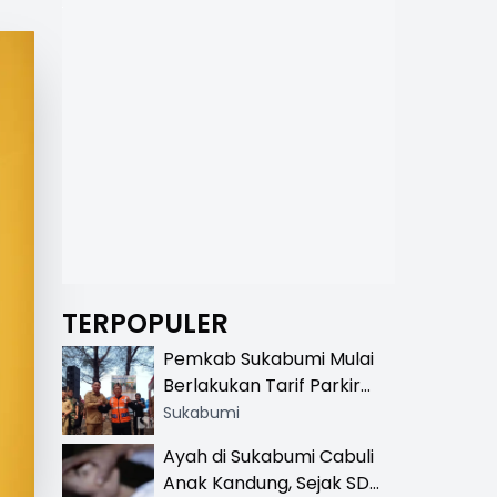
TERPOPULER
Pemkab Sukabumi Mulai
Berlakukan Tarif Parkir
Resmi di 13 Lokasi Wisata,
Sukabumi
Petugas Pakai Rompi
Ayah di Sukabumi Cabuli
Khusus
Anak Kandung, Sejak SD