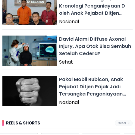
Kronologi Penganiayaan D
oleh Anak Pejabat Ditjen
Pajak
Nasional
David Alami Diffuse Axonal
Injury, Apa Otak Bisa Sembuh
Setelah Cedera?
Sehat
Pakai Mobil Rubicon, Anak
Pejabat Ditjen Pajak Jadi
Tersangka Penganiayaan
Pelajar
Nasional
REELS & SHORTS
Geser
Pantai
Suami Nikita Willy
Kakek 90 Tahun
Fest
Cikembang,
Kembali Jadi
Kibarkan Bendera
San 
Destinasi Wisata
Sorotan, Imami
Merah Putih
Rib