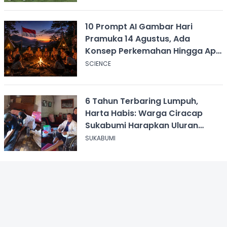
10 Prompt AI Gambar Hari
Pramuka 14 Agustus, Ada
Konsep Perkemahan Hingga Api
Unggun
SCIENCE
6 Tahun Terbaring Lumpuh,
Harta Habis: Warga Ciracap
Sukabumi Harapkan Uluran
Tangan KDM
SUKABUMI