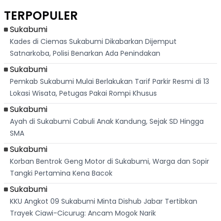
Asri Di Sukabumi,
Salat Jumat Di
Sambil Nyanyikan
Berl
Hanya 40 Menit
Kanada
Lagu Indonesia
Dike
TERPOPULER
Dari
Raya
Ban
Palabuhanratu
Sukabumi
Kades di Ciemas Sukabumi Dikabarkan Dijemput
Satnarkoba, Polisi Benarkan Ada Penindakan
Sukabumi
Pemkab Sukabumi Mulai Berlakukan Tarif Parkir Resmi di 13
Lokasi Wisata, Petugas Pakai Rompi Khusus
Sukabumi
Ayah di Sukabumi Cabuli Anak Kandung, Sejak SD Hingga
SMA
Sukabumi
Korban Bentrok Geng Motor di Sukabumi, Warga dan Sopir
Tangki Pertamina Kena Bacok
Sukabumi
KKU Angkot 09 Sukabumi Minta Dishub Jabar Tertibkan
Trayek Ciawi-Cicurug: Ancam Mogok Narik