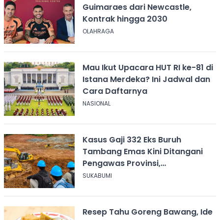
Guimaraes dari Newcastle,
Kontrak hingga 2030
OLAHRAGA
Mau Ikut Upacara HUT RI ke-81 di
Istana Merdeka? Ini Jadwal dan
Cara Daftarnya
NASIONAL
Kasus Gaji 332 Eks Buruh
Tambang Emas Kini Ditangani
Pengawas Provinsi,
Disnakertrans Sukabumi Terus
SUKABUMI
Dampingi
Resep Tahu Goreng Bawang, Ide