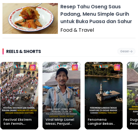
Resep Tahu Oseng Saus
Padang, Menu Simple Gurih
untuk Buka Puasa dan Sahur
Food & Travel
REELS & SHORTS
Geser
Festival Ekstrem
Viral Mirip Lionel
Fenomena
Dug
San Fermín,
Messi, Penjual
Langka! Bekas
Pen
Ribuan Orang
Cilok di
Kampung di
Heb
Berlari 875 Meter
Palabuhanratu Ini
Dasar Waduk
Sim
Dikejar Kawanan
Banjir Sapaan
Karian Kembali
Suk