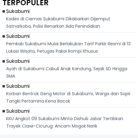
TERPOPULER
Banteng
"Bang Messi"
Terlihat
Terd
Dik
Sukabumi
Kades di Ciemas Sukabumi Dikabarkan Dijemput
Satnarkoba, Polisi Benarkan Ada Penindakan
Sukabumi
Pemkab Sukabumi Mulai Berlakukan Tarif Parkir Resmi di 13
Lokasi Wisata, Petugas Pakai Rompi Khusus
Sukabumi
Ayah di Sukabumi Cabuli Anak Kandung, Sejak SD Hingga
SMA
Sukabumi
Korban Bentrok Geng Motor di Sukabumi, Warga dan Sopir
Tangki Pertamina Kena Bacok
Sukabumi
KKU Angkot 09 Sukabumi Minta Dishub Jabar Tertibkan
Trayek Ciawi-Cicurug: Ancam Mogok Narik