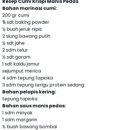
Resep Cumi Krispi Manis Pedas
Bahan marinasi cumi:
200 gr cumi
¾ sdt baking powder
½ buah jeruk nipis
2 siung bawang putih
½ sdt jahe
2 sdm telur
½ sdt garam
1 sdt kaldu jamur
sejumput merica
4 sdm tepung tapioka
3 sdm tepung terigu protein sedang
Bahan pelapis kering:
tepung tapioka
Bahan saus manis pedas:
1 sdm minyak
1 sdm margarin
½ buah bawang bombai