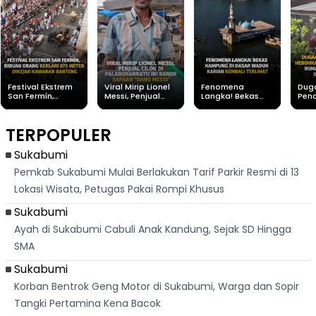
Festival Ekstrem
Viral Mirip Lionel
Fenomena
Dug
San Fermín,
Messi, Penjual
Langka! Bekas
Pen
Ribuan Orang
Cilok di
Kampung di
Heb
Berlari 875 Meter
Palabuhanratu Ini
Dasar Waduk
Sim
Dikejar Kawanan
Banjir Sapaan
Karian Kembali
Suk
TERPOPULER
Banteng
"Bang Messi"
Terlihat
Terd
Dik
Sukabumi
Pemkab Sukabumi Mulai Berlakukan Tarif Parkir Resmi di 13
Lokasi Wisata, Petugas Pakai Rompi Khusus
Sukabumi
Ayah di Sukabumi Cabuli Anak Kandung, Sejak SD Hingga
SMA
Sukabumi
Korban Bentrok Geng Motor di Sukabumi, Warga dan Sopir
Tangki Pertamina Kena Bacok