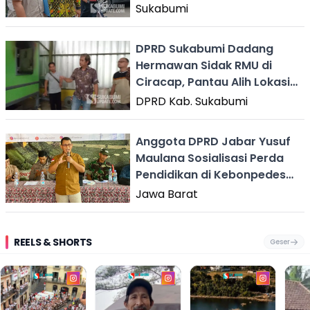
Sukabumi
DPRD Sukabumi Dadang
Hermawan Sidak RMU di
Ciracap, Pantau Alih Lokasi
Bantuan
DPRD Kab. Sukabumi
Anggota DPRD Jabar Yusuf
Maulana Sosialisasi Perda
Pendidikan di Kebonpedes
Sukabumi
Jawa Barat
REELS & SHORTS
Geser