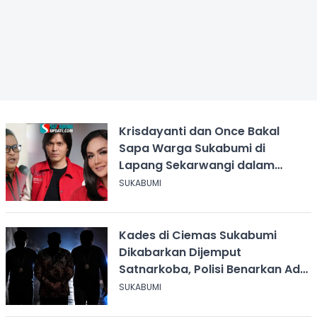
Krisdayanti dan Once Bakal
Sapa Warga Sukabumi di
Lapang Sekarwangi dalam
Rangka Hari ASI Sedunia
SUKABUMI
Kades di Ciemas Sukabumi
Dikabarkan Dijemput
Satnarkoba, Polisi Benarkan Ada
Penindakan
SUKABUMI