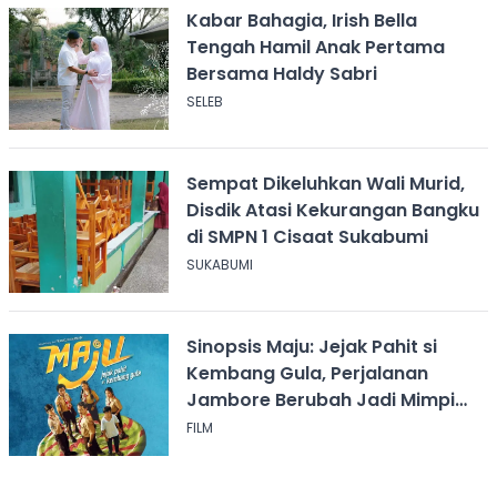
Kabar Bahagia, Irish Bella
Tengah Hamil Anak Pertama
Bersama Haldy Sabri
SELEB
Sempat Dikeluhkan Wali Murid,
Disdik Atasi Kekurangan Bangku
di SMPN 1 Cisaat Sukabumi
SUKABUMI
Sinopsis Maju: Jejak Pahit si
Kembang Gula, Perjalanan
Jambore Berubah Jadi Mimpi
Buruk
FILM