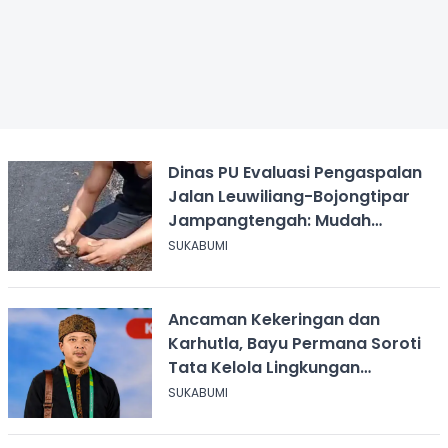
Dinas PU Evaluasi Pengaspalan
Jalan Leuwiliang-Bojongtipar
Jampangtengah: Mudah
Mengelupas
SUKABUMI
Ancaman Kekeringan dan
Karhutla, Bayu Permana Soroti
Tata Kelola Lingkungan
Sukabumi
SUKABUMI