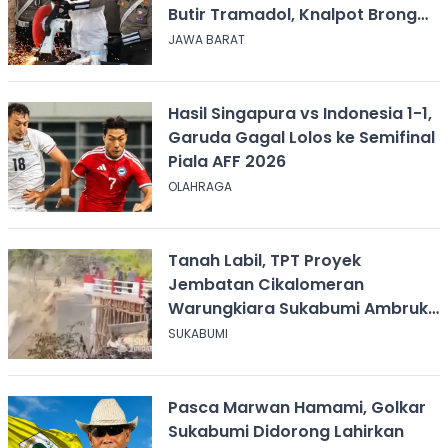
Butir Tramadol, Knalpot Brong
hingga Miras
JAWA BARAT
Hasil Singapura vs Indonesia 1-1,
Garuda Gagal Lolos ke Semifinal
Piala AFF 2026
OLAHRAGA
Tanah Labil, TPT Proyek
Jembatan Cikalomeran
Warungkiara Sukabumi Ambruk
Saat Pengurugan
SUKABUMI
Pasca Marwan Hamami, Golkar
Sukabumi Didorong Lahirkan