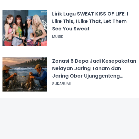
Lirik Lagu SWEAT KISS OF LIFE: I
Like This, I Like That, Let Them
See You Sweat
MUSIK
Zonasi 6 Depa Jadi Kesepakatan
Nelayan Jaring Tanam dan
Jaring Obor Ujunggenteng
Sukabumi
SUKABUMI